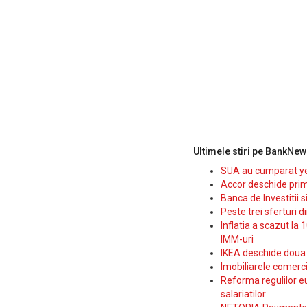
Ultimele stiri pe BankNew
SUA au cumparat yen
Accor deschide prim
Banca de Investitii 
Peste trei sferturi d
Inflatia a scazut la 
IMM-uri
IKEA deschide doua p
Imobiliarele comerc
Reforma regulilor e
salariatilor