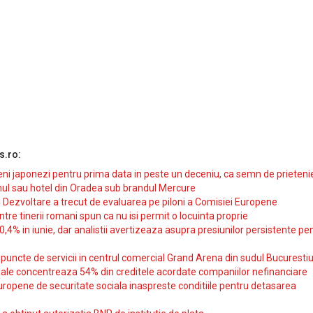
s.ro:
i japonezi pentru prima data in peste un deceniu, ca semn de prieteni
ul sau hotel din Oradea sub brandul Mercure
si Dezvoltare a trecut de evaluarea pe piloni a Comisiei Europene
intre tinerii romani spun ca nu isi permit o locuinta proprie
10,4% in iunie, dar analistii avertizeaza asupra presiunilor persistente pe
uncte de servicii in centrul comercial Grand Arena din sudul Bucurestiu
iale concentreaza 54% din creditele acordate companiilor nefinanciare
uropene de securitate sociala inaspreste conditiile pentru detasarea