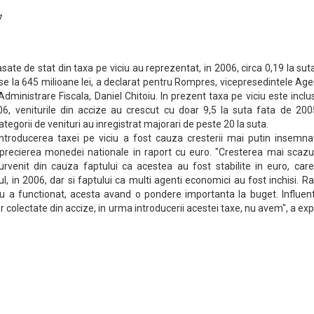
7
asate de stat din taxa pe viciu au reprezentat, in 2006, circa 0,19 la sut
-se la 645 milioane lei, a declarat pentru Rompres, vicepresedintele Age
dministrare Fiscala, Daniel Chitoiu. In prezent taxa pe viciu este inclu
06, veniturile din accize au crescut cu doar 9,5 la suta fata de 2005
categorii de venituri au inregistrat majorari de peste 20 la suta.
introducerea taxei pe viciu a fost cauza cresterii mai putin insemna
i aprecierea monedei nationale in raport cu euro. "Cresterea mai scaz
survenit din cauza faptului ca acestea au fost stabilite in euro, car
ul, in 2006, dar si faptului ca multi agenti economici au fost inchisi. R
u a functionat, acesta avand o pondere importanta la buget. Influent
or colectate din accize, in urma introducerii acestei taxe, nu avem", a exp