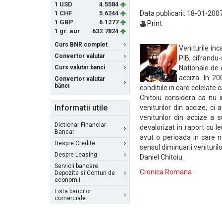
1 USD
4.5584
1 CHF
5.6244
Data publicarii: 18-01-200
1 GBP
6.1277
Print
1 gr. aur
632.7824
Curs BNR complet
Veniturile inc
Convertor valutar
PIB, cifrandu
Curs valutar banci
Nationale de A
acciza. In 20
Convertor valutar
bănci
conditiile in care celelate 
Chitoiu considera ca nu 
Informatii utile
veniturilor din accize, c
veniturilor din accize a 
Dictionar Financiar-
devalorizat in raport cu le
Bancar
avut o perioada in care n
Despre Credite
sensul diminuarii venituril
Despre Leasing
Daniel Chitoiu.
Servicii bancare:
Cronica Romana
Depozite si Conturi de
economii
Lista bancilor
comerciale