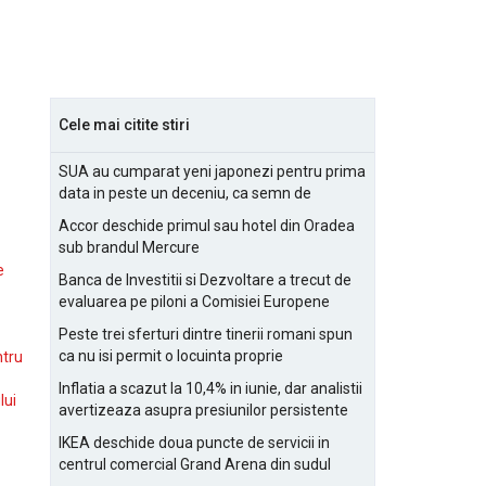
Cele mai citite stiri
SUA au cumparat yeni japonezi pentru prima
data in peste un deceniu, ca semn de
prietenie
Accor deschide primul sau hotel din Oradea
sub brandul Mercure
e
Banca de Investitii si Dezvoltare a trecut de
evaluarea pe piloni a Comisiei Europene
Peste trei sferturi dintre tinerii romani spun
ca nu isi permit o locuinta proprie
ntru
Inflatia a scazut la 10,4% in iunie, dar analistii
lui
avertizeaza asupra presiunilor persistente
pentru IMM-uri
IKEA deschide doua puncte de servicii in
centrul comercial Grand Arena din sudul