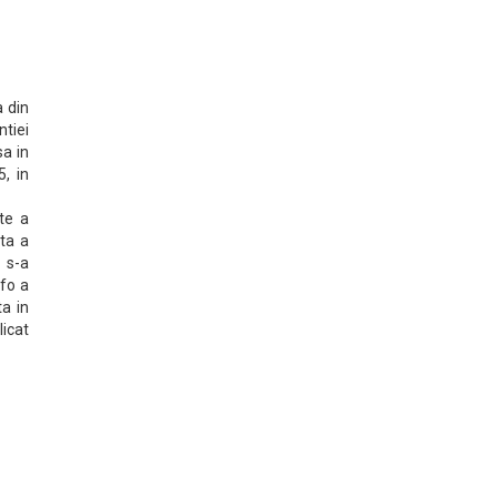
a din
ntiei
sa in
, in
te a
uta a
e s-a
afo a
a in
licat