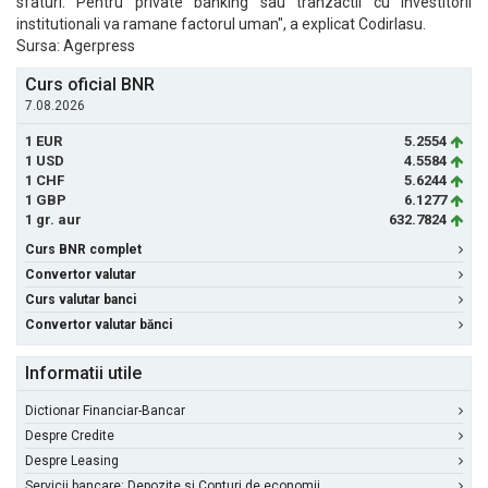
sfaturi. Pentru private banking sau tranzactii cu investitorii
institutionali va ramane factorul uman", a explicat Codirlasu.
Sursa: Agerpress
Curs oficial BNR
7.08.2026
1 EUR
5.2554
1 USD
4.5584
1 CHF
5.6244
1 GBP
6.1277
1 gr. aur
632.7824
Curs BNR complet
Convertor valutar
Curs valutar banci
Convertor valutar bănci
Informatii utile
Dictionar Financiar-Bancar
Despre Credite
Despre Leasing
Servicii bancare: Depozite si Conturi de economii