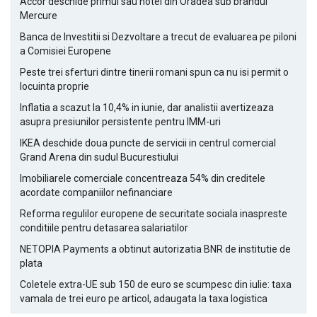
Accor deschide primul sau hotel din Oradea sub brandul
Mercure
Banca de Investitii si Dezvoltare a trecut de evaluarea pe piloni
a Comisiei Europene
Peste trei sferturi dintre tinerii romani spun ca nu isi permit o
locuinta proprie
Inflatia a scazut la 10,4% in iunie, dar analistii avertizeaza
asupra presiunilor persistente pentru IMM-uri
IKEA deschide doua puncte de servicii in centrul comercial
Grand Arena din sudul Bucurestiului
Imobiliarele comerciale concentreaza 54% din creditele
acordate companiilor nefinanciare
Reforma regulilor europene de securitate sociala inaspreste
conditiile pentru detasarea salariatilor
NETOPIA Payments a obtinut autorizatia BNR de institutie de
plata
Coletele extra-UE sub 150 de euro se scumpesc din iulie: taxa
vamala de trei euro pe articol, adaugata la taxa logistica