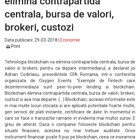
elimina contrapartida
centrala, bursa de valori,
brokeri, custozi
Data publicarii: 29-03-2018 |
Economie
Print
Tehnologia blockchain va elimina contrapartida centrala, bursa de
valori si brokerii, pentru ca dispare intermediarul, a declarat joi
Adrian Codirlasu, presedintele CFA Romania, intr-o conferinta
organizata de Oxygen Events. "Exemple de Fintech care
dezintermediaza sunt peer-to-peer lending si blockchain.
Blockchain elimina contrapartida centrala, bursa de valori, brokeri,
custozi si asa mai departe. (...) Blockchain, acceasi informatie este
in mai multe locuri stocata si are aplicatii potentiale foarte multe,
gen servicii de plati instante, certificare de date. In momentul in
care se face o tranzactie ramane in evidenta mai multor surse. E
greu de alterat. Daca o companie foloseste blockchain pentru
situatii finaciare, acestea nu mai trebuie auditate. Orice
instrument financiar poate fi pus pe blockchain, ceea ce inseamna