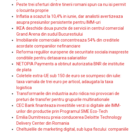
Peste trei sferturi dintre tinerii romani spun ca nu isi permit
o locuinta proprie
Inflatia a scazut la 10,4% in iunie, dar analistii avertizeaza
asupra presiunilor persistente pentru IMM-uri
IKEA deschide doua puncte de servicii in centrul comercial
Grand Arena din sudul Bucurestiului
Imobiliarele comerciale concentreaza 54% din creditele
acordate companiilor nefinanciare
Reforma regulilor europene de securitate sociala inaspreste
conditiile pentru detasarea salariatilor
NETOPIA Payments a obtinut autorizatia BNR de institutie
de plata
Coletele extra-UE sub 150 de euro se scumpesc din iulie:
taxa vamala de trei euro pe articol, adaugata la taxa
logistica
Transformarile din industria auto ridica noi provocari de
preturi de transfer pentru grupurile multinationale
CEC Bank finanteaza investitiile verzi si digitale ale IMM-
urilor din productie prin Programul SME Eco-Tech
Emilia Dumitrescu preia conducerea Deloitte Technology
Delivery Center din Romania
Cheltuielile de marketing digital, sub lupa fiscului: companiile