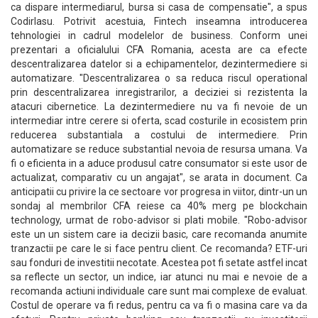
ca dispare intermediarul, bursa si casa de compensatie", a spus
Codirlasu. Potrivit acestuia, Fintech inseamna introducerea
tehnologiei in cadrul modelelor de business. Conform unei
prezentari a oficialului CFA Romania, acesta are ca efecte
descentralizarea datelor si a echipamentelor, dezintermediere si
automatizare. "Descentralizarea o sa reduca riscul operational
prin descentralizarea inregistrarilor, a deciziei si rezistenta la
atacuri cibernetice. La dezintermediere nu va fi nevoie de un
intermediar intre cerere si oferta, scad costurile in ecosistem prin
reducerea substantiala a costului de intermediere. Prin
automatizare se reduce substantial nevoia de resursa umana. Va
fi o eficienta in a aduce produsul catre consumator si este usor de
actualizat, comparativ cu un angajat", se arata in document. Ca
anticipatii cu privire la ce sectoare vor progresa in viitor, dintr-un un
sondaj al membrilor CFA reiese ca 40% merg pe blockchain
technology, urmat de robo-advisor si plati mobile. "Robo-advisor
este un un sistem care ia decizii basic, care recomanda anumite
tranzactii pe care le si face pentru client. Ce recomanda? ETF-uri
sau fonduri de investitii necotate. Acestea pot fi setate astfel incat
sa reflecte un sector, un indice, iar atunci nu mai e nevoie de a
recomanda actiuni individuale care sunt mai complexe de evaluat.
Costul de operare va fi redus, pentru ca va fi o masina care va da