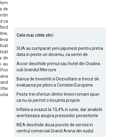
stem
ea de
ntin
ul ca
fiind
tine,
Cele mai citite stiri
deva
licat
SUA au cumparat yeni japonezi pentru prima
lizat
data in peste un deceniu, ca semn de
ca de
prietenie
Accor deschide primul sau hotel din Oradea
i au
sub brandul Mercure
 Prin
 mana
Banca de Investitii si Dezvoltare a trecut de
 cand
evaluarea pe piloni a Comisiei Europene
titie
Peste trei sferturi dintre tinerii romani spun
butia
ca nu isi permit o locuinta proprie
Inflatia a scazut la 10,4% in iunie, dar analistii
avertizeaza asupra presiunilor persistente
pentru IMM-uri
IKEA deschide doua puncte de servicii in
centrul comercial Grand Arena din sudul