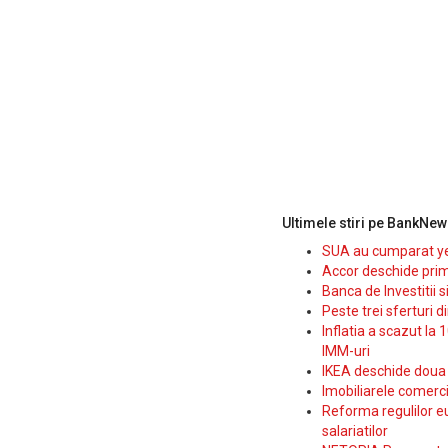
Ultimele stiri pe BankNew
SUA au cumparat yen
Accor deschide prim
Banca de Investitii 
Peste trei sferturi d
Inflatia a scazut la 
IMM-uri
IKEA deschide doua p
Imobiliarele comerc
Reforma regulilor e
salariatilor