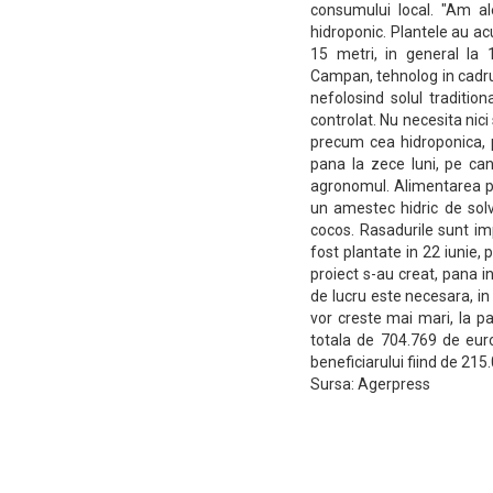
consumului local. "Am al
hidroponic. Plantele au a
15 metri, in general la 
Campan, tehnolog in cadrul
nefolosind solul tradition
controlat. Nu necesita nici
precum cea hidroponica, 
pana la zece luni, pe can
agronomul. Alimentarea pl
un amestec hidric de solv
cocos. Rasadurile sunt im
fost plantate in 22 iunie, 
proiect s-au creat, pana 
de lucru este necesara, in p
vor creste mai mari, la pal
totala de 704.769 de euro
beneficiarului fiind de 215
Sursa: Agerpress