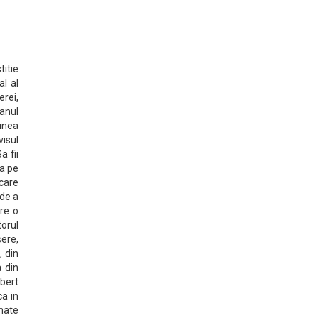
titie
al al
erei,
anul
unea
visul
a fii
ea pe
 care
 de a
re o
torul
sere,
, din
a din
obert
ca in
nate