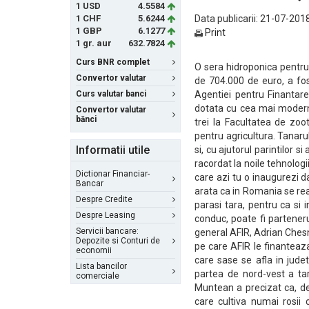
1 USD
4.5584
1 CHF
5.6244
Data publicarii: 21-07-2018
1 GBP
6.1277
Print
1 gr. aur
632.7824
Curs BNR complet
O sera hidroponica pentru 
Convertor valutar
de 704.000 de euro, a fos
Curs valutar banci
Agentiei pentru Finantarea
dotata cu cea mai modern
Convertor valutar
bănci
trei la Facultatea de zo
pentru agricultura. Tanarul 
Informatii utile
si, cu ajutorul parintilor s
racordat la noile tehnologi
Dictionar Financiar-
care azi tu o inaugurezi d
Bancar
arata ca in Romania se real
Despre Credite
parasi tara, pentru ca si
Despre Leasing
conduc, poate fi parteneru
Servicii bancare:
general AFIR, Adrian Chesn
Depozite si Conturi de
pe care AFIR le finanteaza
economii
care sase se afla in judet
Lista bancilor
partea de nord-vest a tar
comerciale
Muntean a precizat ca, des
care cultiva numai rosii