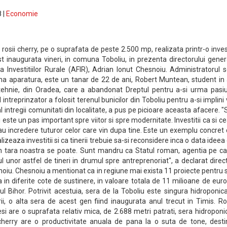
 |
Economie
rosii cherry, pe o suprafata de peste 2.500 mp, realizata printr-o inves
t inaugurata vineri, in comuna Toboliu, in prezenta directorului gener
 Investitiilor Rurale (AFIR), Adrian Ionut Chesnoiu. Administratorul s
a aparatura, este un tanar de 22 de ani, Robert Muntean, student in 
otehnie, din Oradea, care a abandonat Dreptul pentru a-si urma pasi
intreprinzator a folosit terenul bunicilor din Toboliu pentru a-si implini 
i al intregii comunitati din localitate, a pus pe picioare aceasta afacere. "S
i este un pas important spre viitor si spre modernitate. Investitii ca si c
au incredere tuturor celor care vin dupa tine. Este un exemplu concret
izeaza investitii si ca tinerii trebuie sa-si reconsidere inca o data ideea
 in tara noastra se poate. Sunt mandru ca Statul roman, agentia pe ca
l unor astfel de tineri in drumul spre antreprenoriat", a declarat direc
oiu. Chesnoiu a mentionat ca in regiune mai exista 11 proiecte pentru 
 in diferite cote de sustinere, in valoare totala de 11 milioane de euro
ul Bihor. Potrivit acestuia, sera de la Toboliu este singura hidroponic
ii, o alta sera de acest gen fiind inaugurata anul trecut in Timis. R
i are o suprafata relativ mica, de 2.688 metri patrati, sera hidroponi
 cherry are o productivitate anuala de pana la o suta de tone, desti