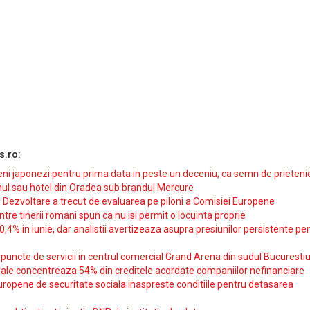
s.ro:
i japonezi pentru prima data in peste un deceniu, ca semn de prieteni
ul sau hotel din Oradea sub brandul Mercure
si Dezvoltare a trecut de evaluarea pe piloni a Comisiei Europene
intre tinerii romani spun ca nu isi permit o locuinta proprie
10,4% in iunie, dar analistii avertizeaza asupra presiunilor persistente pe
uncte de servicii in centrul comercial Grand Arena din sudul Bucurestiu
iale concentreaza 54% din creditele acordate companiilor nefinanciare
uropene de securitate sociala inaspreste conditiile pentru detasarea