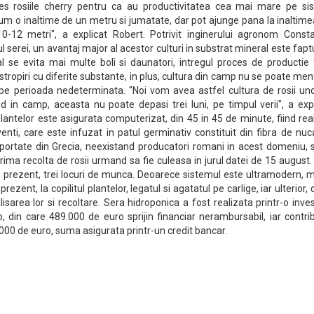
es rosiile cherry pentru ca au productivitatea cea mai mare pe si
cum o inaltime de un metru si jumatate, dar pot ajunge pana la inaltim
10-12 metri", a explicat Robert. Potrivit inginerului agronom Consta
 serei, un avantaj major al acestor culturi in substrat mineral este fapt
al se evita mai multe boli si daunatori, intregul proces de productie 
 stropiri cu diferite substante, in plus, cultura din camp nu se poate men
pe perioada nedeterminata. "Noi vom avea astfel cultura de rosii un
d in camp, aceasta nu poate depasi trei luni, pe timpul verii", a exp
antelor este asigurata computerizat, din 45 in 45 de minute, fiind rea
enti, care este infuzat in patul germinativ constituit din fibra de nu
portate din Grecia, neexistand producatori romani in acest domeniu, s
prima recolta de rosii urmand sa fie culeasa in jurul datei de 15 august.
in prezent, trei locuri de munca. Deoarece sistemul este ultramodern,
rezent, la copilitul plantelor, legatul si agatatul pe carlige, iar ulterior,
isarea lor si recoltare. Sera hidroponica a fost realizata printr-o inves
, din care 489.000 de euro sprijin financiar nerambursabil, iar contri
.000 de euro, suma asigurata printr-un credit bancar.