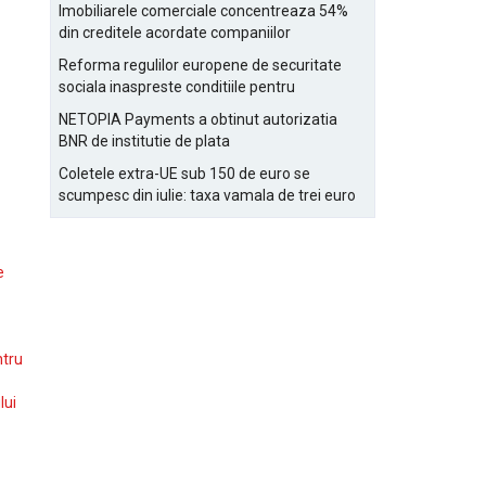
Bucurestiului
Imobiliarele comerciale concentreaza 54%
din creditele acordate companiilor
nefinanciare
Reforma regulilor europene de securitate
sociala inaspreste conditiile pentru
detasarea salariatilor
NETOPIA Payments a obtinut autorizatia
BNR de institutie de plata
Coletele extra-UE sub 150 de euro se
scumpesc din iulie: taxa vamala de trei euro
pe articol, adaugata la taxa logistica
e
ntru
lui