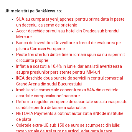
Ultimele stiri pe BankNews.ro:
SUA au cumparat yeni japonezi pentru prima data in peste
un deceniu, ca semn de prietenie
Accor deschide primul sau hotel din Oradea sub brandul
Mercure
Banca de Investitii si Dezvoltare a trecut de evaluarea pe
piloni a Comisiei Europene
Peste trei sferturi dintre tinerii romani spun ca nu isi permit
o locuinta proprie
Inflatia a scazut la 10,4% in iunie, dar analistii avertizeaza
asupra presiunilor persistente pentru IMM-uri
IKEA deschide doua puncte de servicii in centrul comercial
Grand Arena din sudul Bucurestiului
Imobiliarele comerciale concentreaza 54% din creditele
acordate companiilor nefinanciare
Reforma regulilor europene de securitate sociala inaspreste
conditiile pentru detasarea salariatilor
NETOPIA Payments a obtinut autorizatia BNR de institutie
de plata
Coletele extra-UE sub 150 de euro se scumpesc din iulie:
taxa vamala de trei euro pe articol, adaugata la taxa