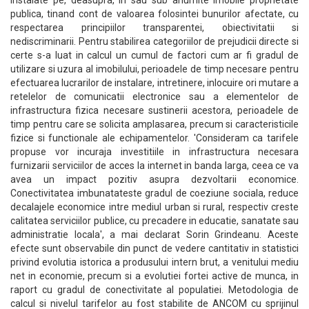
instalate pe, deasupra, in sau sub anumite imobile proprietate
publica, tinand cont de valoarea folosintei bunurilor afectate, cu
respectarea principiilor transparentei, obiectivitatii si
nediscriminarii. Pentru stabilirea categoriilor de prejudicii directe si
certe s-a luat in calcul un cumul de factori cum ar fi gradul de
utilizare si uzura al imobilului, perioadele de timp necesare pentru
efectuarea lucrarilor de instalare, intretinere, inlocuire ori mutare a
retelelor de comunicatii electronice sau a elementelor de
infrastructura fizica necesare sustinerii acestora, perioadele de
timp pentru care se solicita amplasarea, precum si caracteristicile
fizice si functionale ale echipamentelor. 'Consideram ca tarifele
propuse vor incuraja investitiile in infrastructura necesara
furnizarii serviciilor de acces la internet in banda larga, ceea ce va
avea un impact pozitiv asupra dezvoltarii economice.
Conectivitatea imbunatateste gradul de coeziune sociala, reduce
decalajele economice intre mediul urban si rural, respectiv creste
calitatea serviciilor publice, cu precadere in educatie, sanatate sau
administratie locala', a mai declarat Sorin Grindeanu. Aceste
efecte sunt observabile din punct de vedere cantitativ in statistici
privind evolutia istorica a produsului intern brut, a venitului mediu
net in economie, precum si a evolutiei fortei active de munca, in
raport cu gradul de conectivitate al populatiei. Metodologia de
calcul si nivelul tarifelor au fost stabilite de ANCOM cu sprijinul