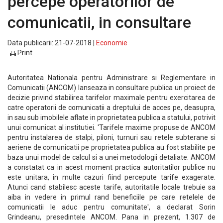
percepe operatorilor de
comunicatii, in consultare
Data publicarii: 21-07-2018 |
Economie
Print
Autoritatea Nationala pentru Administrare si Reglementare in
Comunicatii (ANCOM) lanseaza in consultare publica un proiect de
decizie privind stabilirea tarifelor maximale pentru exercitarea de
catre operatorii de comunicatii a dreptului de acces pe, deasupra,
in sau sub imobilele aflate in proprietatea publica a statului, potrivit
unui comunicat al institutiei. 'Tarifele maxime propuse de ANCOM
pentru instalarea de stalpi, piloni, turnuri sau retele subterane si
aeriene de comunicatii pe proprietatea publica au fost stabilite pe
baza unui model de calcul si a unei metodologii detaliate. ANCOM
a constatat ca in acest moment practica autoritatilor publice nu
este unitara, in multe cazuri fiind percepute tarife exagerate.
Atunci cand stabilesc aceste tarife, autoritatile locale trebuie sa
aiba in vedere in primul rand beneficiile pe care retelele de
comunicatii le aduc pentru comunitate', a declarat Sorin
Grindeanu, presedintele ANCOM. Pana in prezent, 1.307 de