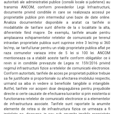
autoritati ale administratiei publice (consilii locale si judetene) au
transmis ANCOM, conform prevederilor Legii Infrastructurii,
documente privind conditiile in care se realizeaza accesul pe
proprietatile publice prin intermediul unei baze de date online.
Analiza documentelor disponibile a aratat ca tarifele si
modalitatile de tarifare sunt diferite de la o localitate la alta,
diferentele fiind majore. De exemplu, tarifele anuale pentru
amplasarea echipamentelor retelelor de comunicatii pe terenul
intravilan proprietate publica sunt cuprinse intre 3 lei/mp si 360
lei/mp, iar tariful lunar pentru un stalp proprietate publica aflat pe
raza comunelor variaza intre de 5 lei si 100 lei. ANCOM
mentioneaza ca a stabilit aceste tarife conform obligatiilor ce ii
revin si in conditiile prevazute de Legea nr. 159/2016 privind
regimul infrastructurii fizice a retelelor de comunicatii electronice.
Conform autoritatii, tarifele de acces pe proprietati publice trebuie
sa fie justificate si proportionale cu afectarea imobilului respectiv,
urmand sa aiba in vedere si beneficiile tangibile si intangibile.
Astfel, tarifele vor acoperi doar despagubirea pentru prejudiciile
directe si certe cauzate de efectuarea lucrarilor si prin existenta si
functionarea retelelor de comunicatii electronice si a elementelor
de infrastructura asociate. Tarifele sunt raportate la anumite
elemente de retea si de infrastructura fizica ce urmeaza a fi