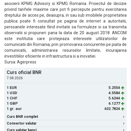
asocierii KPMG Advisory si KPMG Romania. Proiectul de decizie
privind tarifele maxime care pot fi percepute pentru exercitarea
dreptului de acces pe, deasupra, in sau sub imobilele proprietatea
publica poate fi consultat pe pagina de internet a autoritatii,
persoanele interesate fiind invitate sa formuleze si sa transmita
observatii si propuneri pana la data de 20 august 2018. ANCOM
este institutia care protejeaza interesele utilizatorilor de
comunicatii din Romania, prin promovarea concurentei pe piata de
comunicatii, administrarea resurselor limitate, incurajarea
investitiilor eficiente in infrastructura si a inovatiei.
Sursa: Agerpress
Curs oficial BNR
7.08.2026
1 EUR
5.2554
1 USD
4.5584
1 CHF
5.6244
1 GBP
6.1277
1 gr. aur
632.7824
Curs BNR complet
Convertor valutar
Curs valutar banci