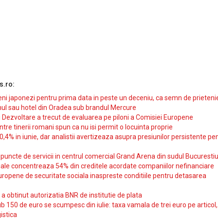
s.ro:
i japonezi pentru prima data in peste un deceniu, ca semn de prieteni
ul sau hotel din Oradea sub brandul Mercure
si Dezvoltare a trecut de evaluarea pe piloni a Comisiei Europene
intre tinerii romani spun ca nu isi permit o locuinta proprie
10,4% in iunie, dar analistii avertizeaza asupra presiunilor persistente pe
uncte de servicii in centrul comercial Grand Arena din sudul Bucurestiu
iale concentreaza 54% din creditele acordate companiilor nefinanciare
uropene de securitate sociala inaspreste conditiile pentru detasarea
obtinut autorizatia BNR de institutie de plata
b 150 de euro se scumpesc din iulie: taxa vamala de trei euro pe articol,
istica