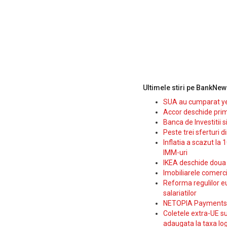
Ultimele stiri pe BankNew
SUA au cumparat yen
Accor deschide prim
Banca de Investitii 
Peste trei sferturi d
Inflatia a scazut la 
IMM-uri
IKEA deschide doua p
Imobiliarele comerc
Reforma regulilor e
salariatilor
NETOPIA Payments a 
Coletele extra-UE su
adaugata la taxa log