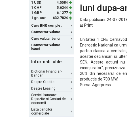
1 USD
4.5584
luni dupa-
1 CHF
5.6244
1 GBP
6.1277
1 gr. aur
632.7824
Data publicarii: 24-07-2018
Print
Curs BNR complet
Convertor valutar
Curs valutar banci
Unitatea 1 CNE Cernavod
Energetic National ca urma
Convertor valutar
bănci
partea clasica a centrale
acestei declansari si, ulte
Informatii utile
SEN. Aceste actiuni nu 
inconjurator", precizeaza
Dictionar Financiar-
20% din necesarul de ene
Bancar
productie de 700 MW.
Despre Credite
Sursa: Agerpress
Despre Leasing
Servicii bancare:
Depozite si Conturi de
economii
Lista bancilor
comerciale