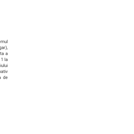
emul
gar),
ta a
 1 la
ului
ativ
a de