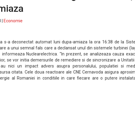
amiaza
 |
Economie
a s-a deconectat automat luni dupa-amiaza la ora 16:38 de la Sist
re a unui semnal fals care a declansat unul din sistemele turbinei (la
i, informeaza Nuclearelectrica. "In prezent, se analizeaza cauza exac
rior, se vor initia demersurile de remediere si de sincronizare a Unitatii
au nici un impact advers asupra personalului, populatiei si medi
 sursa citata. Cele doua reactoare ale CNE Cernavoda asigura aproxim
rgie al Romaniei in conditiile in care fiecare are o putere instalat