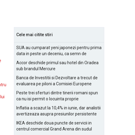
Cele mai citite stiri
SUA au cumparat yeni japonezi pentru prima
data in peste un deceniu, ca semn de
prietenie
e
Accor deschide primul sau hotel din Oradea
sub brandul Mercure
Banca de Investitii si Dezvoltare a trecut de
evaluarea pe piloni a Comisiei Europene
ntru
Peste trei sferturi dintre tinerii romani spun
lui
ca nu isi permit o locuinta proprie
Inflatia a scazut la 10,4% in iunie, dar analistii
avertizeaza asupra presiunilor persistente
pentru IMM-uri
IKEA deschide doua puncte de servicii in
centrul comercial Grand Arena din sudul