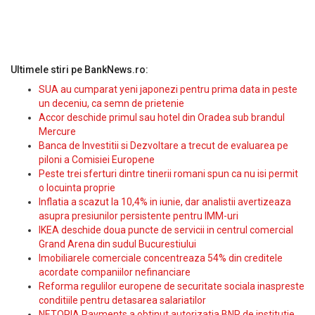
Ultimele stiri pe BankNews.ro:
SUA au cumparat yeni japonezi pentru prima data in peste
un deceniu, ca semn de prietenie
Accor deschide primul sau hotel din Oradea sub brandul
Mercure
Banca de Investitii si Dezvoltare a trecut de evaluarea pe
piloni a Comisiei Europene
Peste trei sferturi dintre tinerii romani spun ca nu isi permit
o locuinta proprie
Inflatia a scazut la 10,4% in iunie, dar analistii avertizeaza
asupra presiunilor persistente pentru IMM-uri
IKEA deschide doua puncte de servicii in centrul comercial
Grand Arena din sudul Bucurestiului
Imobiliarele comerciale concentreaza 54% din creditele
acordate companiilor nefinanciare
Reforma regulilor europene de securitate sociala inaspreste
conditiile pentru detasarea salariatilor
NETOPIA Payments a obtinut autorizatia BNR de institutie