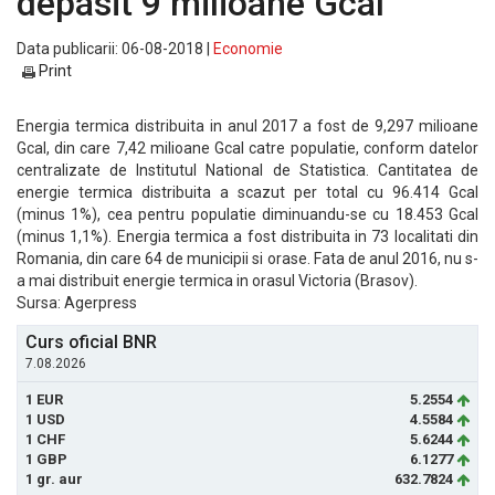
depasit 9 milioane Gcal
Data publicarii: 06-08-2018 |
Economie
Print
Energia termica distribuita in anul 2017 a fost de 9,297 milioane
Gcal, din care 7,42 milioane Gcal catre populatie, conform datelor
centralizate de Institutul National de Statistica. Cantitatea de
energie termica distribuita a scazut per total cu 96.414 Gcal
(minus 1%), cea pentru populatie diminuandu-se cu 18.453 Gcal
(minus 1,1%). Energia termica a fost distribuita in 73 localitati din
Romania, din care 64 de municipii si orase. Fata de anul 2016, nu s-
a mai distribuit energie termica in orasul Victoria (Brasov).
Sursa: Agerpress
Curs oficial BNR
7.08.2026
1 EUR
5.2554
1 USD
4.5584
1 CHF
5.6244
1 GBP
6.1277
1 gr. aur
632.7824