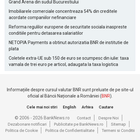
Grand Arena din sudul Bucurestiului
Imobiliarele comerciale concentreaza 54% din creditele
acordate companiilor nefinanciare
Reforma regulilor europene de securitate sociala inaspreste
conditiile pentru detasarea salariatilor
NETOPIA Payments a obtinut autorizatia BNR de institutie de
plata
Coletele extra-UE sub 150 de euro se scumpesc din iulie: taxa
vamala de trei euro pe articol, adaugata la taxa logistica
Informațiile despre cursul valutar BNR sunt preluate de pe site-ul
oficial al Băncii Naționale a României (
BNR
).
Cele mai noi stiri
English
Arhiva
Cautare
© 2006 - 2026 BankNews.ro
Contact
Despre Noi
Dezabonare notificari
Publicitate pe BankNews.ro
Sitemap
Politica de Cookie
Politica de Confidentialitate
Termeni si Conditii