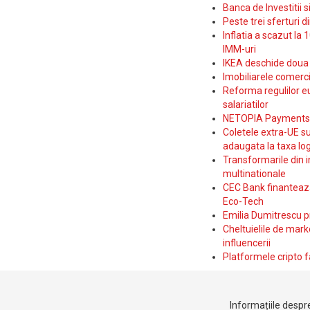
Banca de Investitii 
Peste trei sferturi d
Inflatia a scazut la 
IMM-uri
IKEA deschide doua p
Imobiliarele comerc
Reforma regulilor e
salariatilor
NETOPIA Payments a 
Coletele extra-UE su
adaugata la taxa log
Transformarile din i
multinationale
CEC Bank finanteaza 
Eco-Tech
Emilia Dumitrescu p
Cheltuielile de marke
influencerii
Platformele cripto f
Informațiile despre