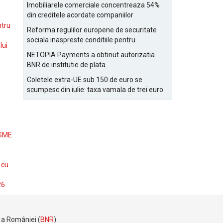
Bucurestiului
Imobiliarele comerciale concentreaza 54%
din creditele acordate companiilor
nefinanciare
ntru
Reforma regulilor europene de securitate
sociala inaspreste conditiile pentru
lui
detasarea salariatilor
NETOPIA Payments a obtinut autorizatia
BNR de institutie de plata
Coletele extra-UE sub 150 de euro se
scumpesc din iulie: taxa vamala de trei euro
pe articol, adaugata la taxa logistica
 SME
 cu
26
e a României (
BNR
).