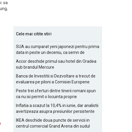
i sa
lung,
Cele mai citite stiri
SUA au cumparat yeni japonezi pentru prima
data in peste un deceniu, ca semn de
prietenie
Accor deschide primul sau hotel din Oradea
sub brandul Mercure
Banca de Investitii si Dezvoltare a trecut de
evaluarea pe piloni a Comisiei Europene
Peste trei sferturi dintre tinerii romani spun
ca nu isi permit o locuinta proprie
Inflatia a scazut la 10,4% in iunie, dar analistii
avertizeaza asupra presiunilor persistente
pentru IMM-uri
IKEA deschide doua puncte de servicii in
e
centrul comercial Grand Arena din sudul