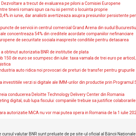
si Dezvoltare a trecut de evaluarea pe piloni a Comisiei Europene
intre tinerii romani spun ca nu isi permit o locuinta proprie
10,4% in iunie, dar analistii avertizeaza asupra presiunilor persistente pe
uncte de servicii in centrul comercial Grand Arena din sudul Bucurestiu
iale concentreaza 54% din creditele acordate companiilor nefinanciare
uropene de securitate sociala inaspreste conditiile pentru detasarea
obtinut autorizatia BNR de institutie de plata
b 150 de euro se scumpesc din iulie: taxa vamala de trei euro pe articol,
istica
ndustria auto ridica noi provocari de preturi de transfer pentru grupurile
investitiile verzi si digitale ale IMM-urilor din productie prin Programul
reia conducerea Deloitte Technology Delivery Center din Romania
ting digital, sub lupa fiscului: companiile trebuie sa justifice colaborarile
ara autorizatie MiCA nu vor mai putea opera in Romania de la 1 iulie 20
 cursul valutar BNR sunt preluate de pe site-ul oficial al Băncii Național