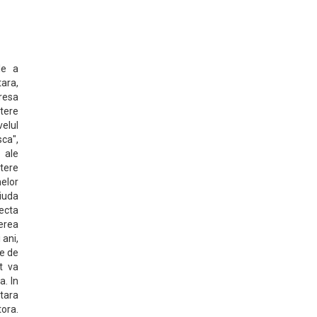
le a
tara,
resa
tere
velul
ca",
e ale
tere
elor
ciuda
lecta
erea
 ani,
te de
t va
a. In
 tara
tora.