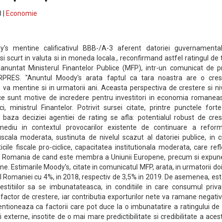
 |
Economie
's mentine calificativul BBB-/A-3 aferent datoriei guvernamenta
 scurt in valuta si in moneda locala., reconfirmand astfel ratingul de 
 anuntat Ministerul Finantelor Publice (MFP), intr-un comunicat de p
PRES. "Anuntul Moody's arata faptul ca tara noastra are o cres
 va mentine si in urmatorii ani. Aceasta perspectiva de crestere si ni
ice sunt motive de incredere pentru investitori in economia romaneas
, ministrul Finantelor. Potrivit sursei citate, printre punctele fort
baza deciziei agentiei de rating se afla: potentialul robust de cres
diu in contextul provocarilor existente de continuare a reform
fiscala moderata, sustinuta de nivelul scazut al datoriei publice, in 
ticile fiscale pro-ciclice, capacitatea institutionala moderata, care ref
de Romania de cand este membra a Uniunii Europene, precum si expun
ne. Estimarile Moody's, citate in comunicatul MFP, arata, in urmatorii doi
 al Romaniei cu 4%, in 2018, respectiv de 3,5% in 2019. De asemenea, es
stitiilor sa se imbunatateasca, in conditiile in care consumul priva
l factor de crestere, iar contributia exporturilor nete va ramane negativ
entioneaza ca factorii care pot duce la o imbunatatire a ratingului de
 externe, insotite de o mai mare predictibilitate si credibilitate a aces