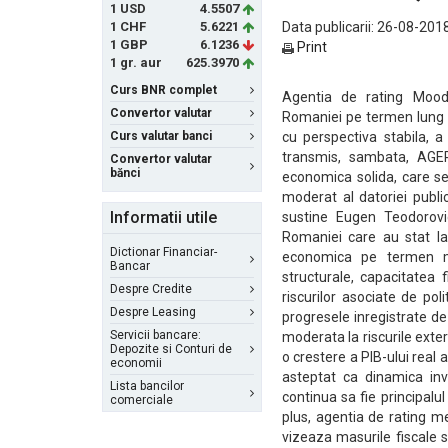
1 USD
4.5507
1 CHF
5.6221
Data publicarii: 26-08-2018
1 GBP
6.1236
Print
1 gr. aur
625.3970
Curs BNR complet
Agentia de rating Moody
Convertor valutar
Romaniei pe termen lung si
Curs valutar banci
cu perspectiva stabila, a
transmis, sambata, AGER
Convertor valutar
bănci
economica solida, care se
moderat al datoriei publ
Informatii utile
sustine Eugen Teodorovici
Romaniei care au stat la 
Dictionar Financiar-
economica pe termen me
Bancar
structurale, capacitatea 
Despre Credite
riscurilor asociate de poli
Despre Leasing
progresele inregistrate 
Servicii bancare:
moderata la riscurile exter
Depozite si Conturi de
o crestere a PIB-ului real
economii
asteptat ca dinamica inve
Lista bancilor
continua sa fie principalu
comerciale
plus, agentia de rating m
vizeaza masurile fiscale si