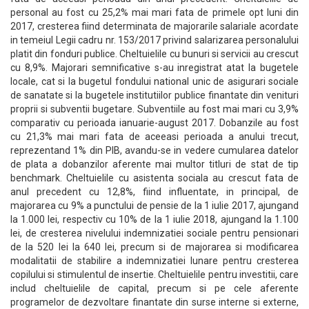
personal au fost cu 25,2% mai mari fata de primele opt luni din
2017, cresterea fiind determinata de majorarile salariale acordate
in temeiul Legii cadru nr. 153/2017 privind salarizarea personalului
platit din fonduri publice. Cheltuielile cu bunuri si servicii au crescut
cu 8,9%. Majorari semnificative s-au inregistrat atat la bugetele
locale, cat si la bugetul fondului national unic de asigurari sociale
de sanatate si la bugetele institutiilor publice finantate din venituri
proprii si subventii bugetare. Subventiile au fost mai mari cu 3,9%
comparativ cu perioada ianuarie-august 2017. Dobanzile au fost
cu 21,3% mai mari fata de aceeasi perioada a anului trecut,
reprezentand 1% din PIB, avandu-se in vedere cumularea datelor
de plata a dobanzilor aferente mai multor titluri de stat de tip
benchmark. Cheltuielile cu asistenta sociala au crescut fata de
anul precedent cu 12,8%, fiind influentate, in principal, de
majorarea cu 9% a punctului de pensie de la 1 iulie 2017, ajungand
la 1.000 lei, respectiv cu 10% de la 1 iulie 2018, ajungand la 1.100
lei, de cresterea nivelului indemnizatiei sociale pentru pensionari
de la 520 lei la 640 lei, precum si de majorarea si modificarea
modalitatii de stabilire a indemnizatiei lunare pentru cresterea
copilului si stimulentul de insertie. Cheltuielile pentru investitii, care
includ cheltuielile de capital, precum si pe cele aferente
programelor de dezvoltare finantate din surse interne si externe,