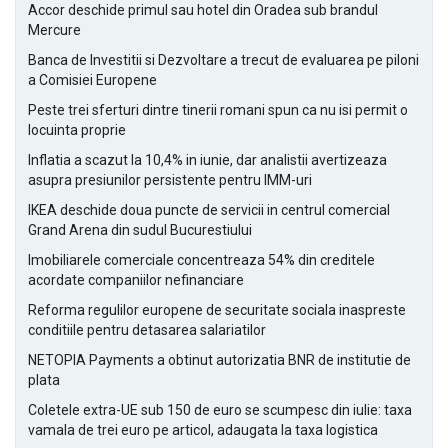
Accor deschide primul sau hotel din Oradea sub brandul
Mercure
Banca de Investitii si Dezvoltare a trecut de evaluarea pe piloni
a Comisiei Europene
Peste trei sferturi dintre tinerii romani spun ca nu isi permit o
locuinta proprie
Inflatia a scazut la 10,4% in iunie, dar analistii avertizeaza
asupra presiunilor persistente pentru IMM-uri
IKEA deschide doua puncte de servicii in centrul comercial
Grand Arena din sudul Bucurestiului
Imobiliarele comerciale concentreaza 54% din creditele
acordate companiilor nefinanciare
Reforma regulilor europene de securitate sociala inaspreste
conditiile pentru detasarea salariatilor
NETOPIA Payments a obtinut autorizatia BNR de institutie de
plata
Coletele extra-UE sub 150 de euro se scumpesc din iulie: taxa
vamala de trei euro pe articol, adaugata la taxa logistica