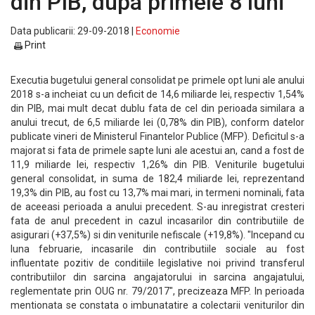
din PIB, dupa primele 8 luni
Data publicarii: 29-09-2018 |
Economie
Print
Executia bugetului general consolidat pe primele opt luni ale anului
2018 s-a incheiat cu un deficit de 14,6 miliarde lei, respectiv 1,54%
din PIB, mai mult decat dublu fata de cel din perioada similara a
anului trecut, de 6,5 miliarde lei (0,78% din PIB), conform datelor
publicate vineri de Ministerul Finantelor Publice (MFP). Deficitul s-a
majorat si fata de primele sapte luni ale acestui an, cand a fost de
11,9 miliarde lei, respectiv 1,26% din PIB. Veniturile bugetului
general consolidat, in suma de 182,4 miliarde lei, reprezentand
19,3% din PIB, au fost cu 13,7% mai mari, in termeni nominali, fata
de aceeasi perioada a anului precedent. S-au inregistrat cresteri
fata de anul precedent in cazul incasarilor din contributiile de
asigurari (+37,5%) si din veniturile nefiscale (+19,8%). "Incepand cu
luna februarie, incasarile din contributiile sociale au fost
influentate pozitiv de conditiile legislative noi privind transferul
contributiilor din sarcina angajatorului in sarcina angajatului,
reglementate prin OUG nr. 79/2017", precizeaza MFP. In perioada
mentionata se constata o imbunatatire a colectarii veniturilor din