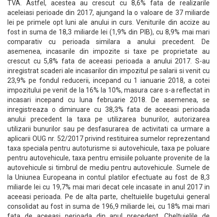
TVA. Astfel, acestea au crescut cu 8,6% fata de realizarile
aceleiasi perioade din 2017, ajungand la o valoare de 37 miliarde
lei pe primele opt luni ale anului in curs. Veniturile din accize au
fost in suma de 18,3 miliarde lei (1,9% din PIB), cu 8,9% mai mari
comparativ cu perioada similara a anului precedent. De
asemenea, incasarile din impozite si taxe pe proprietate au
crescut cu 5,8% fata de aceeasi perioada a anului 2017. S-au
inregistrat scaderi ale incasarilor din impozitul pe salarii si venit cu
23,9% pe fondul reducerii, incepand cu 1 ianuarie 2018, a cotei
impozitului pe venit de la 16% la 10%, masura care s-a reflectat in
incasari incepand cu luna februarie 2018. De asemenea, se
inregistreaza o diminuare cu 38,3% fata de aceeasi perioada
anului precedent la taxa pe utilizarea bunurilor, autorizarea
utilizarii bunurilor sau pe desfasurarea de activitati ca urmare a
aplicarii OUG nr. 52/2017 privind restituirea sumelor reprezentand
taxa speciala pentru autoturisme si autovehicule, taxa pe poluare
pentru autovehicule, taxa pentru emisiile poluante provenite de la
autovehicule si timbrul de mediu pentru autovehicule. Sumele de
la Uniunea Europeana in contul platilor efectuate au fost de 8,3
miliarde lei cu 19,7% mai mari decat cele incasate in anul 2017 in
aceeasi perioada. Pe de alta parte, cheltuielile bugetului general
consolidat au fost in suma de 196,9 miliarde lei, cu 18% mai mari
fata de aceeasi perioada din anul precedent. Cheltuielile de