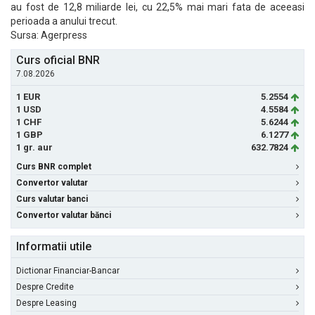
au fost de 12,8 miliarde lei, cu 22,5% mai mari fata de aceeasi
perioada a anului trecut.
Sursa: Agerpress
Curs oficial BNR
7.08.2026
1 EUR
5.2554
1 USD
4.5584
1 CHF
5.6244
1 GBP
6.1277
1 gr. aur
632.7824
Curs BNR complet
Convertor valutar
Curs valutar banci
Convertor valutar bănci
Informatii utile
Dictionar Financiar-Bancar
Despre Credite
Despre Leasing