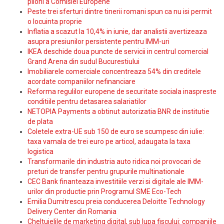
piloni a Comisiei Europene
Peste trei sferturi dintre tinerii romani spun ca nu isi permit
o locuinta proprie
Inflatia a scazut la 10,4% in iunie, dar analistii avertizeaza
asupra presiunilor persistente pentru IMM-uri
IKEA deschide doua puncte de servicii in centrul comercial
Grand Arena din sudul Bucurestiului
Imobiliarele comerciale concentreaza 54% din creditele
acordate companiilor nefinanciare
Reforma regulilor europene de securitate sociala inaspreste
conditiile pentru detasarea salariatilor
NETOPIA Payments a obtinut autorizatia BNR de institutie
de plata
Coletele extra-UE sub 150 de euro se scumpesc din iulie:
taxa vamala de trei euro pe articol, adaugata la taxa
logistica
Transformarile din industria auto ridica noi provocari de
preturi de transfer pentru grupurile multinationale
CEC Bank finanteaza investitiile verzi si digitale ale IMM-
urilor din productie prin Programul SME Eco-Tech
Emilia Dumitrescu preia conducerea Deloitte Technology
Delivery Center din Romania
Cheltuielile de marketing digital, sub lupa fiscului: companiile