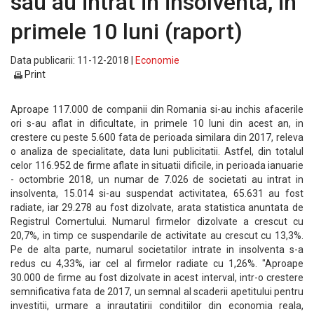
sau au intrat in insolventa, in
primele 10 luni (raport)
Data publicarii: 11-12-2018 |
Economie
Print
Aproape 117.000 de companii din Romania si-au inchis afacerile
ori s-au aflat in dificultate, in primele 10 luni din acest an, in
crestere cu peste 5.600 fata de perioada similara din 2017, releva
o analiza de specialitate, data luni publicitatii. Astfel, din totalul
celor 116.952 de firme aflate in situatii dificile, in perioada ianuarie
- octombrie 2018, un numar de 7.026 de societati au intrat in
insolventa, 15.014 si-au suspendat activitatea, 65.631 au fost
radiate, iar 29.278 au fost dizolvate, arata statistica anuntata de
Registrul Comertului. Numarul firmelor dizolvate a crescut cu
20,7%, in timp ce suspendarile de activitate au crescut cu 13,3%.
Pe de alta parte, numarul societatilor intrate in insolventa s-a
redus cu 4,33%, iar cel al firmelor radiate cu 1,26%. "Aproape
30.000 de firme au fost dizolvate in acest interval, intr-o crestere
semnificativa fata de 2017, un semnal al scaderii apetitului pentru
investitii, urmare a inrautatirii conditiilor din economia reala,