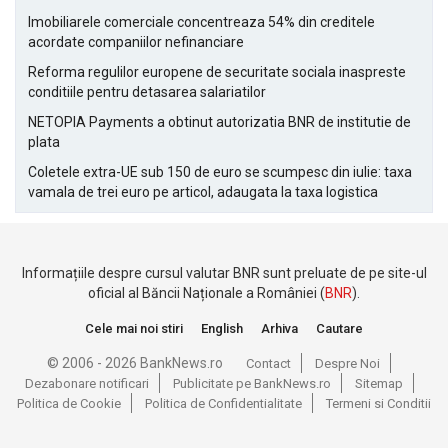
Imobiliarele comerciale concentreaza 54% din creditele
acordate companiilor nefinanciare
Reforma regulilor europene de securitate sociala inaspreste
conditiile pentru detasarea salariatilor
NETOPIA Payments a obtinut autorizatia BNR de institutie de
plata
Coletele extra-UE sub 150 de euro se scumpesc din iulie: taxa
vamala de trei euro pe articol, adaugata la taxa logistica
Informațiile despre cursul valutar BNR sunt preluate de pe site-ul
oficial al Băncii Naționale a României (
BNR
).
Cele mai noi stiri
English
Arhiva
Cautare
© 2006 - 2026 BankNews.ro
Contact
Despre Noi
Dezabonare notificari
Publicitate pe BankNews.ro
Sitemap
Politica de Cookie
Politica de Confidentialitate
Termeni si Conditii