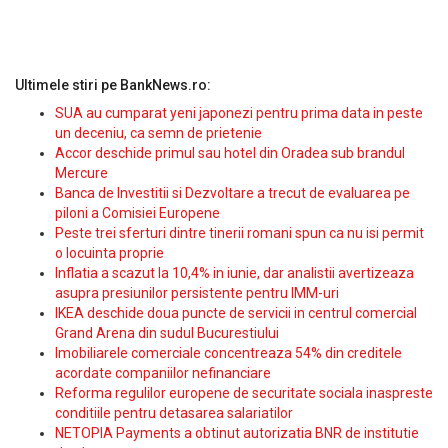
Ultimele stiri pe BankNews.ro:
SUA au cumparat yeni japonezi pentru prima data in peste
un deceniu, ca semn de prietenie
Accor deschide primul sau hotel din Oradea sub brandul
Mercure
Banca de Investitii si Dezvoltare a trecut de evaluarea pe
piloni a Comisiei Europene
Peste trei sferturi dintre tinerii romani spun ca nu isi permit
o locuinta proprie
Inflatia a scazut la 10,4% in iunie, dar analistii avertizeaza
asupra presiunilor persistente pentru IMM-uri
IKEA deschide doua puncte de servicii in centrul comercial
Grand Arena din sudul Bucurestiului
Imobiliarele comerciale concentreaza 54% din creditele
acordate companiilor nefinanciare
Reforma regulilor europene de securitate sociala inaspreste
conditiile pentru detasarea salariatilor
NETOPIA Payments a obtinut autorizatia BNR de institutie