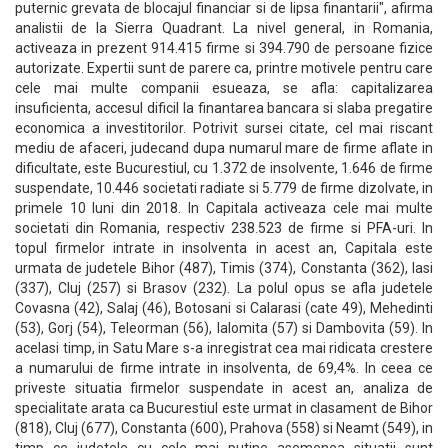
puternic grevata de blocajul financiar si de lipsa finantarii", afirma
analistii de la Sierra Quadrant. La nivel general, in Romania,
activeaza in prezent 914.415 firme si 394.790 de persoane fizice
autorizate. Expertii sunt de parere ca, printre motivele pentru care
cele mai multe companii esueaza, se afla: capitalizarea
insuficienta, accesul dificil la finantarea bancara si slaba pregatire
economica a investitorilor. Potrivit sursei citate, cel mai riscant
mediu de afaceri, judecand dupa numarul mare de firme aflate in
dificultate, este Bucurestiul, cu 1.372 de insolvente, 1.646 de firme
suspendate, 10.446 societati radiate si 5.779 de firme dizolvate, in
primele 10 luni din 2018. In Capitala activeaza cele mai multe
societati din Romania, respectiv 238.523 de firme si PFA-uri. In
topul firmelor intrate in insolventa in acest an, Capitala este
urmata de judetele Bihor (487), Timis (374), Constanta (362), Iasi
(337), Cluj (257) si Brasov (232). La polul opus se afla judetele
Covasna (42), Salaj (46), Botosani si Calarasi (cate 49), Mehedinti
(53), Gorj (54), Teleorman (56), Ialomita (57) si Dambovita (59). In
acelasi timp, in Satu Mare s-a inregistrat cea mai ridicata crestere
a numarului de firme intrate in insolventa, de 69,4%. In ceea ce
priveste situatia firmelor suspendate in acest an, analiza de
specialitate arata ca Bucurestiul este urmat in clasament de Bihor
(818), Cluj (677), Constanta (600), Prahova (558) si Neamt (549), in