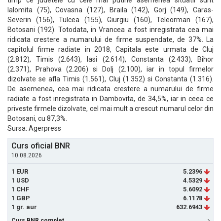
timp ce judetele cu cele mai putine asemenea situatii sunt
Ialomita (75), Covasna (127), Braila (142), Gorj (149), Caras-
Severin (156), Tulcea (155), Giurgiu (160), Teleorman (167),
Botosani (192). Totodata, in Vrancea a fost inregistrata cea mai
ridicata crestere a numarului de firme suspendate, de 37%. La
capitolul firme radiate in 2018, Capitala este urmata de Cluj
(2.812), Timis (2.643), Iasi (2.614), Constanta (2.433), Bihor
(2.371), Prahova (2.206) si Dolj (2.100), iar in topul firmelor
dizolvate se afla Timis (1.561), Cluj (1.352) si Constanta (1.316).
De asemenea, cea mai ridicata crestere a numarului de firme
radiate a fost inregistrata in Dambovita, de 34,5%, iar in ceea ce
priveste firmele dizolvate, cel mai mult a crescut numarul celor din
Botosani, cu 87,3%.
Sursa: Agerpress
Curs oficial BNR
10.08.2026
1 EUR
5.2396
1 USD
4.5329
1 CHF
5.6092
1 GBP
6.1178
1 gr. aur
632.6943
Curs BNR complet