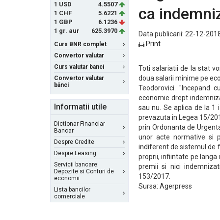
1 USD
4.5507
ca indemniz
1 CHF
5.6221
1 GBP
6.1236
1 gr. aur
625.3970
Data publicarii: 22-12-2018
Print
Curs BNR complet
Convertor valutar
Curs valutar banci
Toti salariatii de la stat
doua salarii minime pe econ
Convertor valutar
bănci
Teodorovici. "Incepand cu
economie drept indemnizat
Informatii utile
sau nu. Se aplica de la 1
prevazuta in Legea 15/2018 
Dictionar Financiar-
prin Ordonanta de Urgenta
Bancar
unor acte normative si pr
Despre Credite
indiferent de sistemul de fi
Despre Leasing
proprii, infiintate pe langa
Servicii bancare:
premii si nici indemniz
Depozite si Conturi de
153/2017.
economii
Sursa: Agerpress
Lista bancilor
comerciale