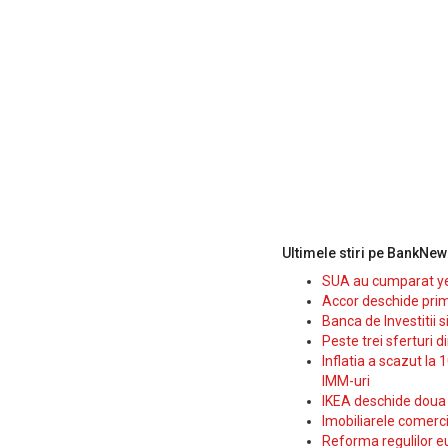
Ultimele stiri pe BankNew
SUA au cumparat yen
Accor deschide prim
Banca de Investitii 
Peste trei sferturi d
Inflatia a scazut la 
IMM-uri
IKEA deschide doua p
Imobiliarele comerc
Reforma regulilor e