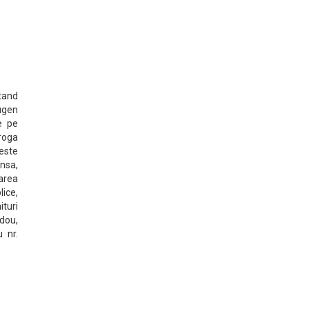
ntand
Eugen
e pe
roga
 este
insa,
area
ice,
ituri
adou,
 nr.