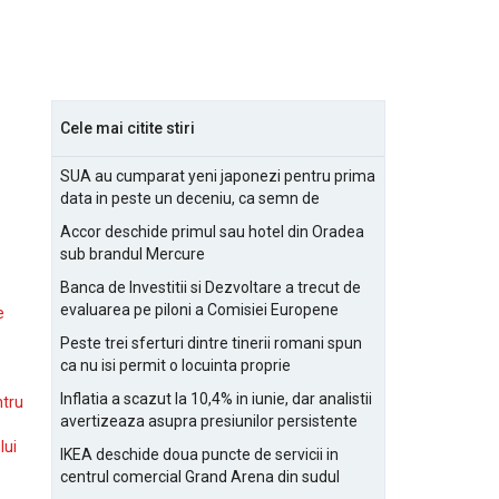
Cele mai citite stiri
SUA au cumparat yeni japonezi pentru prima
data in peste un deceniu, ca semn de
prietenie
Accor deschide primul sau hotel din Oradea
sub brandul Mercure
Banca de Investitii si Dezvoltare a trecut de
evaluarea pe piloni a Comisiei Europene
e
Peste trei sferturi dintre tinerii romani spun
ca nu isi permit o locuinta proprie
Inflatia a scazut la 10,4% in iunie, dar analistii
ntru
avertizeaza asupra presiunilor persistente
pentru IMM-uri
lui
IKEA deschide doua puncte de servicii in
centrul comercial Grand Arena din sudul