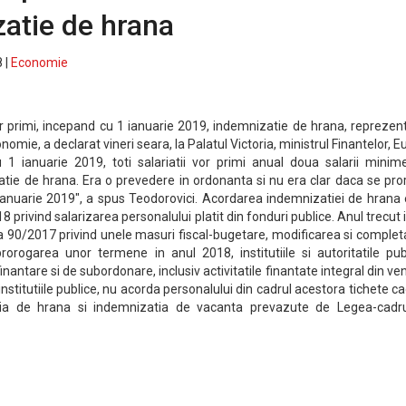
atie de hrana
 |
Economie
 vor primi, incepand cu 1 ianuarie 2019, indemnizatie de hrana, repreze
omie, a declarat vineri seara, la Palatul Victoria, ministrul Finantelor, 
 1 ianuarie 2019, toti salariatii vor primi anual doua salarii minim
ie de hrana. Era o prevedere in ordonanta si nu era clar daca se pro
 ianuarie 2019", a spus Teodorovici. Acordarea indemnizatiei de hrana
privind salarizarea personalului platit din fonduri publice. Anul trecut 
 90/2017 privind unele masuri fiscal-bugetare, modificarea si complet
orogarea unor termene in anul 2018, institutiile si autoritatile publ
nantare si de subordonare, inclusiv activitatile finantate integral din ven
 institutiile publice, nu acorda personalului din cadrul acestora tichete c
atia de hrana si indemnizatia de vacanta prevazute de Legea-cadru