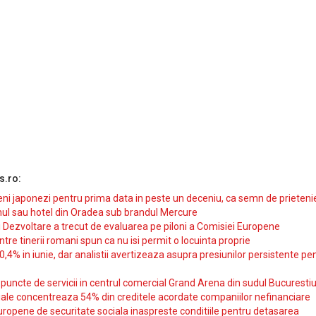
s.ro:
i japonezi pentru prima data in peste un deceniu, ca semn de prieteni
ul sau hotel din Oradea sub brandul Mercure
si Dezvoltare a trecut de evaluarea pe piloni a Comisiei Europene
intre tinerii romani spun ca nu isi permit o locuinta proprie
10,4% in iunie, dar analistii avertizeaza asupra presiunilor persistente pe
uncte de servicii in centrul comercial Grand Arena din sudul Bucurestiu
iale concentreaza 54% din creditele acordate companiilor nefinanciare
uropene de securitate sociala inaspreste conditiile pentru detasarea