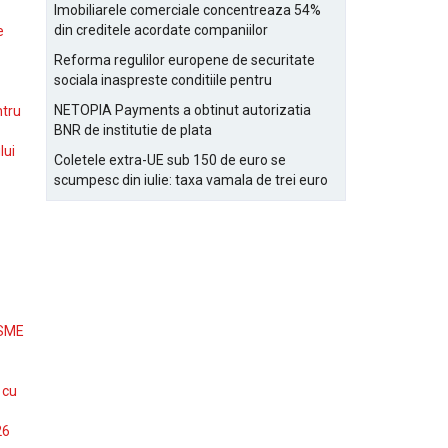
Bucurestiului
Imobiliarele comerciale concentreaza 54%
din creditele acordate companiilor
e
nefinanciare
Reforma regulilor europene de securitate
sociala inaspreste conditiile pentru
detasarea salariatilor
NETOPIA Payments a obtinut autorizatia
ntru
BNR de institutie de plata
lui
Coletele extra-UE sub 150 de euro se
scumpesc din iulie: taxa vamala de trei euro
pe articol, adaugata la taxa logistica
 SME
 cu
26