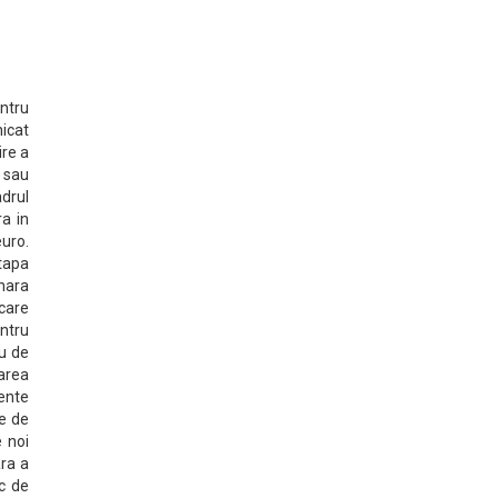
entru
nicat
ire a
 sau
drul
a in
uro.
etapa
unara
ecare
entru
au de
zarea
mente
ie de
e noi
ara a
ic de