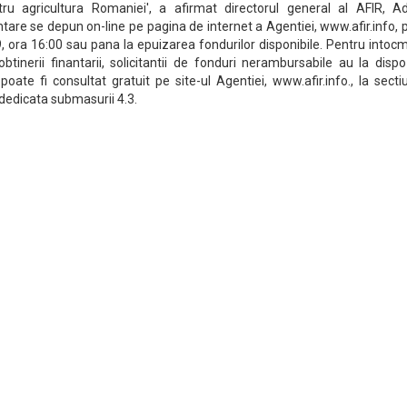
u agricultura Romaniei', a afirmat directorul general al AFIR, Ad
ntare se depun on-line pe pagina de internet a Agentiei, www.afir.info,
, ora 16:00 sau pana la epuizarea fondurilor disponibile. Pentru intoc
tinerii finantarii, solicitantii de fonduri nerambursabile au la dispo
e poate fi consultat gratuit pe site-ul Agentiei, www.afir.info., la sect
 dedicata submasurii 4.3.