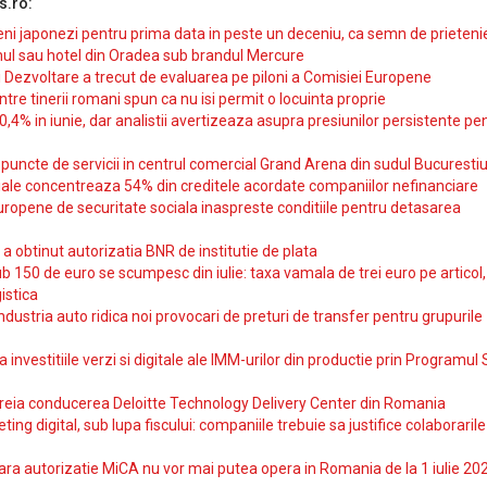
s.ro:
i japonezi pentru prima data in peste un deceniu, ca semn de prieteni
ul sau hotel din Oradea sub brandul Mercure
si Dezvoltare a trecut de evaluarea pe piloni a Comisiei Europene
intre tinerii romani spun ca nu isi permit o locuinta proprie
10,4% in iunie, dar analistii avertizeaza asupra presiunilor persistente pe
uncte de servicii in centrul comercial Grand Arena din sudul Bucurestiu
iale concentreaza 54% din creditele acordate companiilor nefinanciare
uropene de securitate sociala inaspreste conditiile pentru detasarea
obtinut autorizatia BNR de institutie de plata
b 150 de euro se scumpesc din iulie: taxa vamala de trei euro pe articol,
istica
ndustria auto ridica noi provocari de preturi de transfer pentru grupurile
investitiile verzi si digitale ale IMM-urilor din productie prin Programul
reia conducerea Deloitte Technology Delivery Center din Romania
ting digital, sub lupa fiscului: companiile trebuie sa justifice colaborarile
ara autorizatie MiCA nu vor mai putea opera in Romania de la 1 iulie 20