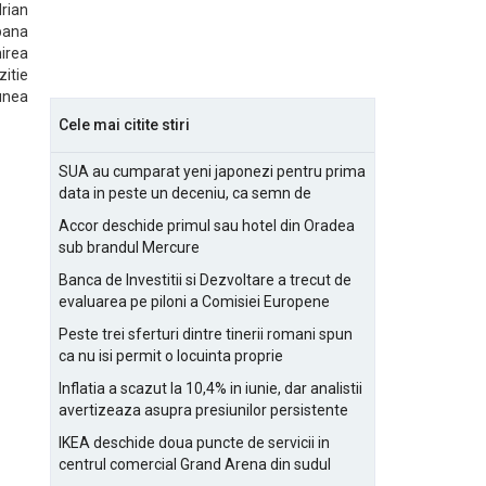
rian
 pana
mirea
zitie
iunea
Cele mai citite stiri
SUA au cumparat yeni japonezi pentru prima
data in peste un deceniu, ca semn de
prietenie
Accor deschide primul sau hotel din Oradea
sub brandul Mercure
Banca de Investitii si Dezvoltare a trecut de
evaluarea pe piloni a Comisiei Europene
Peste trei sferturi dintre tinerii romani spun
ca nu isi permit o locuinta proprie
Inflatia a scazut la 10,4% in iunie, dar analistii
avertizeaza asupra presiunilor persistente
pentru IMM-uri
IKEA deschide doua puncte de servicii in
centrul comercial Grand Arena din sudul