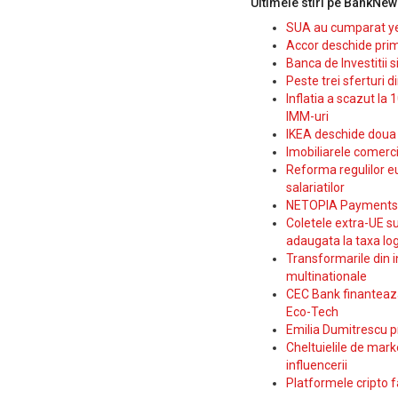
Ultimele stiri pe BankNew
SUA au cumparat yen
Accor deschide prim
Banca de Investitii 
Peste trei sferturi d
Inflatia a scazut la 
IMM-uri
IKEA deschide doua p
Imobiliarele comerc
Reforma regulilor e
salariatilor
NETOPIA Payments a 
Coletele extra-UE su
adaugata la taxa log
Transformarile din i
multinationale
CEC Bank finanteaza 
Eco-Tech
Emilia Dumitrescu p
Cheltuielile de marke
influencerii
Platformele cripto f