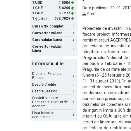
1 USD
4.5584
1 CHF
5.6244
Data publicarii: 31-01-2019
1 GBP
6.1277
Print
1 gr. aur
632.7824
Curs BNR complet
Proiectele de investitii i
Convertor valutar
fiecare proiect, informea
Curs valutar banci
remis miercuri AGERPRES. 
proiectelor de investitii
Convertor valutar
bănci
adaptarea infrastructurii
Programului National de 
Informatii utile
perioada 6 februarie - 3
Pragurile de calitate ale 
Dictionar Financiar-
lunara (6 - 28 februarie 2
Bancar
(1 - 31 august 2019). "In
Despre Credite
proiect de investitii in s
Despre Leasing
modernizarea infrastructur
Servicii bancare:
punere sub presiune, precu
Depozite si Conturi de
bazinelor de colectare si s
economii
de irigat in limita a 30% d
Lista bancilor
intalniri cu OUAI-urile din
comerciale
cereri de finantare. Va as
proiectelor de reabilitare 