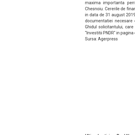
maxima importanta pentr
Chesnoiu. Cererile de fina
in data de 31 august 2019
documentatiei necesare ob
Ghidul solicitantului, car
"Investitii PNDR" in pagina
Sursa: Agerpress