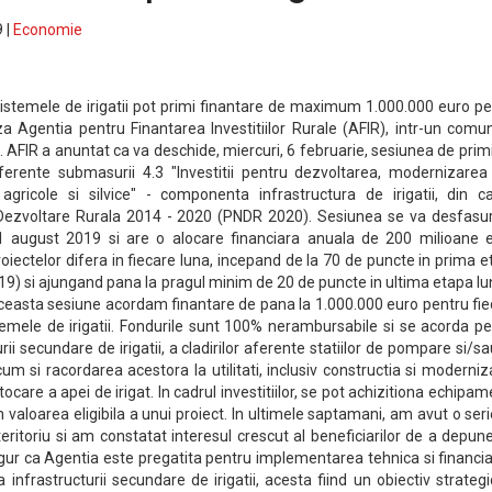
 |
Economie
n sistemele de irigatii pot primi finantare de maximum 1.000.000 euro p
za Agentia pentru Finantarea Investitiilor Rurale (AFIR), intr-un comu
AFIR a anuntat ca va deschide, miercuri, 6 februarie, sesiunea de prim
 aferente submasurii 4.3 "Investitii pentru dezvoltarea, modernizarea
 agricole si silvice" - componenta infrastructura de irigatii, din ca
Dezvoltare Rurala 2014 - 2020 (PNDR 2020). Sesiunea se va desfasur
1 august 2019 si are o alocare financiara anuala de 200 milioane e
proiectelor difera in fiecare luna, incepand de la 70 de puncte in prima 
019) si ajungand pana la pragul minim de 20 de puncte in ultima etapa l
 aceasta sesiune acordam finantare de pana la 1.000.000 euro pentru fi
istemele de irigatii. Fondurile sunt 100% nerambursabile si se acorda p
ii secundare de irigatii, a cladirilor aferente statiilor de pompare si/s
m si racordarea acestora la utilitati, inclusiv constructia si moderni
tocare a apei de irigat. In cadrul investitiilor, se pot achizitiona echipa
in valoarea eligibila a unui proiect. In ultimele saptamani, am avut o ser
 teritoriu si am constatat interesul crescut al beneficiarilor de a depun
igur ca Agentia este pregatita pentru implementarea tehnica si financi
a infrastructurii secundare de irigatii, acesta fiind un obiectiv strateg