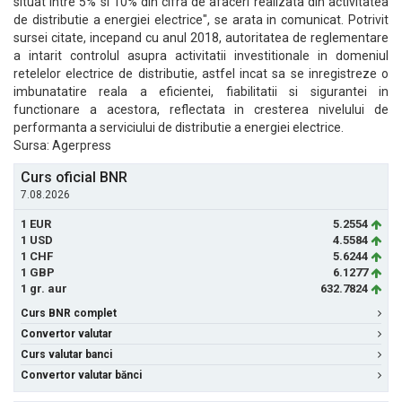
situat intre 5% si 10% din cifra de afaceri realizata din activitatea
de distributie a energiei electrice", se arata in comunicat. Potrivit
sursei citate, incepand cu anul 2018, autoritatea de reglementare
a intarit controlul asupra activitatii investitionale in domeniul
retelelor electrice de distributie, astfel incat sa se inregistreze o
imbunatatire reala a eficientei, fiabilitatii si sigurantei in
functionare a acestora, reflectata in cresterea nivelului de
performanta a serviciului de distributie a energiei electrice.
Sursa: Agerpress
Curs oficial BNR
7.08.2026
1 EUR
5.2554
1 USD
4.5584
1 CHF
5.6244
1 GBP
6.1277
1 gr. aur
632.7824
Curs BNR complet
Convertor valutar
Curs valutar banci
Convertor valutar bănci