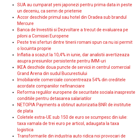
SUA au cumparat yeni japonezi pentru prima data in peste
un deceniu, ca semn de prietenie
Accor deschide primul sau hotel din Oradea sub brandul
Mercure
Banca de Investitii si Dezvoltare a trecut de evaluarea pe
piloni a Comisiei Europene
Peste trei sferturi dintre tinerii romani spun ca nu isi permit
o locuinta proprie
Inflatia a scazut la 10,4% in iunie, dar analistii avertizeaza
asupra presiunilor persistente pentru IMM-uri
IKEA deschide doua puncte de servicii in centrul comercial
Grand Arena din sudul Bucurestiului
Imobiliarele comerciale concentreaza 54% din creditele
acordate companiilor nefinanciare
Reforma regulilor europene de securitate sociala inaspreste
conditiile pentru detasarea salariatilor
NETOPIA Payments a obtinut autorizatia BNR de institutie
de plata
Coletele extra-UE sub 150 de euro se scumpesc din iulie:
taxa vamala de trei euro pe articol, adaugata la taxa
logistica
Transformarile din industria auto ridica noi provocari de