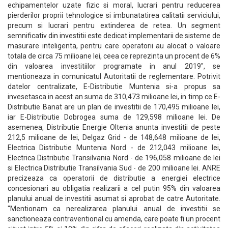
echipamentelor uzate fizic si moral, lucrari pentru reducerea
pierderilor proprii tehnologice si imbunatatirea calitatii serviciului,
precum si lucrari pentru extinderea de retea. Un segment
semnificativ din investitii este dedicat implementarii de sisteme de
masurare inteligenta, pentru care operatorii au alocat o valoare
totala de circa 75 milioane lei, ceea ce reprezinta un procent de 6%
din valoarea investitiilor programate in anul 2019", se
mentioneaza in comunicatul Autoritatii de reglementare. Potrivit
datelor centralizate, E-Distributie Muntenia si-a propus sa
invesetasca in acest an suma de 310,473 milioane lei, in timp ce E-
Distributie Banat are un plan de investitii de 170,495 milioane lei,
iar E-Distributie Dobrogea suma de 129,598 milioane lei. De
asemenea, Distributie Energie Oltenia anunta investitii de peste
212,5 milioane de lei, Delgaz Grid - de 148,648 milioane de lei,
Electrica Distributie Muntenia Nord - de 212,043 milioane lei,
Electrica Distributie Transilvania Nord - de 196,058 milioane de lei
si Electrica Distributie Transilvania Sud - de 200 milioane lei. ANRE
precizeaza ca operatorii de distributie a energiei electrice
concesionari au obligatia realizarii a cel putin 95% din valoarea
planului anual de investitii asumat si aprobat de catre Autoritate.
"Mentionam ca nerealizarea planului anual de investitii se
sanctioneaza contraventional cu amenda, care poate fi un procent