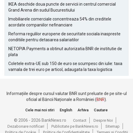
IKEA deschide doua puncte de servicii in centrul comercial
Grand Arena din sudul Bucurestiului
Imobiliarele comerciale concentreaza 54% din creditele
acordate companiilor nefinanciare
Reforma regulilor europene de securitate sociala inaspreste
conditiile pentru detasarea salariatilor
NETOPIA Payments a obtinut autorizatia BNR de institutie de
plata
Coletele extra-UE sub 150 de euro se scumpesc din iulie: taxa
vamala de trei euro pe articol, adaugata la taxa logistica
Informațiile despre cursul valutar BNR sunt preluate de pe site-ul
oficial al Băncii Naționale a României (
BNR
).
Cele mai noi stiri
English
Arhiva
Cautare
© 2006 - 2026 BankNews.ro
Contact
Despre Noi
Dezabonare notificari
Publicitate pe BankNews.ro
Sitemap
Politica de Cookie
Politica de Confidentialitate
Termeni si Conditii