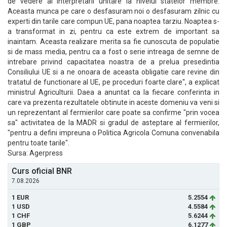
de vedere al interpretarii unitare la nivelul statelor membre.
Aceasta munca pe care o desfasuram noi o desfasuram zilnic cu
experti din tarile care compun UE, pana noaptea tarziu. Noaptea s-
a transformat in zi, pentru ca este extrem de important sa
inaintam. Aceasta realizare merita sa fie cunoscuta de populatie
si de mass media, pentru ca a fost o serie intreaga de semne de
intrebare privind capacitatea noastra de a prelua presedintia
Consiliului UE si a ne onoara de aceasta obligatie care revine din
tratatul de functionare al UE, pe proceduri foarte clare", a explicat
ministrul Agriculturii. Daea a anuntat ca la fiecare conferinta in
care va prezenta rezultatele obtinute in aceste domeniu va veni si
un reprezentant al fermierilor care poate sa confirme "prin vocea
sa" activitatea de la MADR si gradul de asteptare al fermierilor,
"pentru a defini impreuna o Politica Agricola Comuna convenabila
pentru toate tarile".
Sursa: Agerpress
Curs oficial BNR
7.08.2026
1 EUR
5.2554
1 USD
4.5584
1 CHF
5.6244
1 GBP
6.1277