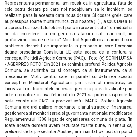
Reprezentanta permanenta, am reusit ca in agricultura, fata de
cele patru dosare pe care noi nadajduiam sa le inchidem, sa
realizam pana la aceasta data noua dosare. Si dosare grele, care
au presupus foarte multa munca, zi si noapte (...)", a spus Daea. El
a apreciat ca rezultatul obtinut pana in prezent este "formidabil si
ne da incredere sa mergem sa atacam cat mai mult, in
profunzime, dosare de lucru". Ministrul Agriculturii a reamintit ca o
problema deosebit de importanta in perioada in care Romania
detine presedintia Consiliului UE este aceea de a contura si
conceptul Politicii Agricole Comune (PAC). Foto: (c) SORIN LUPSA
/ AGERPRES FOTO "Din 2021 se schimba profund Politica Agricola
Comuna, se schimba ca si concept, ca si instrumente, ca si
mecanisme. Motiv pentru care, in paralel cu definirea acestui
concept in Ministerul Agriculturii, prin ordin al ministrului, se
lucreaza la instrumentele necesare pentru a putea fi validate prin
acte normative, in asa fel incat din 2021 sa putem raspunde la
noile cerinte ale PAC", a precizat seful MADR. Politica Agricola
Comuna are trei paliere importante: planul strategic; finantarea,
gestionarea si monitorizarea si guvernanta nationala; modificarea
Regulamentului 1308 legat de organizarea comuna de piata. "In
toate aceste domenii avem rezultate foarte bune, in sensul ca,
preluand de la presedintia Austriei, am inaintat pe text din punct