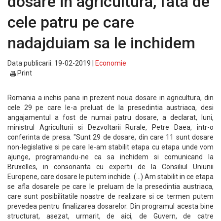
dosare in agricultura, fata de
cele patru pe care
nadajduiam sa le inchidem
Data publicarii: 19-02-2019 |
Economie
Print
Romania a inchis pana in prezent noua dosare in agricultura, din
cele 29 pe care le-a preluat de la presedintia austriaca, desi
angajamentul a fost de numai patru dosare, a declarat, luni,
ministrul Agriculturii si Dezvoltarii Rurale, Petre Daea, intr-o
conferinta de presa. "Sunt 29 de dosare, din care 11 sunt dosare
non-legislative si pe care le-am stabilit etapa cu etapa unde vom
ajunge, programandu-ne ca sa inchidem si comunicand la
Bruxelles, in consonanta cu expertii de la Consiliul Uniunii
Europene, care dosare le putem inchide. (...) Am stabilit in ce etapa
se afla dosarele pe care le preluam de la presedintia austriaca,
care sunt posibilitatile noastre de realizare si ce termen putem
prevedea pentru finalizarea dosarelor. Din programul acesta bine
structurat, asezat, urmarit, de aici, de Guvern, de catre