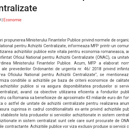
ntralizate
 |
Economie
ri propunerea Ministerului Finantelor Publice privind normele de organ
 National pentru Achizitii Centralizate, informeaza MFP printr-un comu
izarea achizitiilor publice este vitala pentru economia romaneasca, a
iintat Oficiul National pentru Achizitii Centralizate (ONAC), ca unita
bordinea Ministerului Finantelor Publice. Acum, MFP a elaborat nor
ale prevederilor Ordonantei de urgenta nr. 46/ 2018 privind infiinta
rea Oficiului National pentru Achizitii Centralizate", se mentioneaz
za conditiile si achizitiile pe baza de criterii economice de calitat
hizitiilor publice si va asigura disponibilitatea produselor si servic
entralizat, avand ca obiective utilizarea eficienta a fondurilor publ
ntru ca Romania sa beneficieze de aproximativ 43 miliarde euro din fo
ta o astfel de unitate de achizitii centralizate pentru realizarea anu
asura cuprinsa in cadrul conditionalitatii ex-ante privind achizitiile pub
tabileste lista produselor si serviciilor achizitionate in sistem central
chizitionate in sistem centralizat sunt cele care sunt procurate de ON
le contractante. Achizitiile publice vor viza exclusiv produse si servicii 