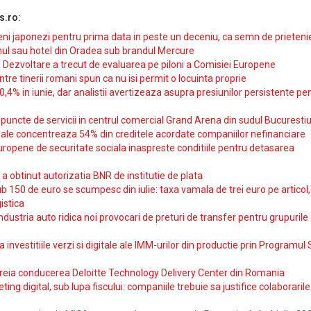
s.ro:
i japonezi pentru prima data in peste un deceniu, ca semn de prieteni
ul sau hotel din Oradea sub brandul Mercure
si Dezvoltare a trecut de evaluarea pe piloni a Comisiei Europene
intre tinerii romani spun ca nu isi permit o locuinta proprie
10,4% in iunie, dar analistii avertizeaza asupra presiunilor persistente pe
uncte de servicii in centrul comercial Grand Arena din sudul Bucurestiu
iale concentreaza 54% din creditele acordate companiilor nefinanciare
uropene de securitate sociala inaspreste conditiile pentru detasarea
obtinut autorizatia BNR de institutie de plata
b 150 de euro se scumpesc din iulie: taxa vamala de trei euro pe articol,
istica
ndustria auto ridica noi provocari de preturi de transfer pentru grupurile
investitiile verzi si digitale ale IMM-urilor din productie prin Programul
reia conducerea Deloitte Technology Delivery Center din Romania
ting digital, sub lupa fiscului: companiile trebuie sa justifice colaborarile