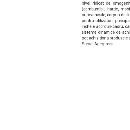
nivel ridicat de omogeni
(combustibil, hartie, mob
autovehicule, corpuri de i
pentru utilizatorii principa
incheie acorduri-cadru, car
sisteme dinamice de achiziti
pot achizitiona produsele si
Sursa: Agerpress