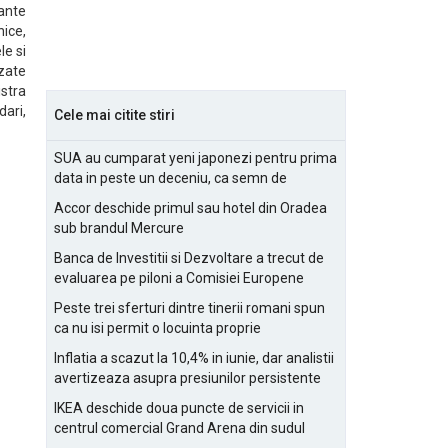
ante
nice,
le si
izate
istra
dari,
Cele mai citite stiri
SUA au cumparat yeni japonezi pentru prima
data in peste un deceniu, ca semn de
prietenie
Accor deschide primul sau hotel din Oradea
sub brandul Mercure
Banca de Investitii si Dezvoltare a trecut de
evaluarea pe piloni a Comisiei Europene
Peste trei sferturi dintre tinerii romani spun
ca nu isi permit o locuinta proprie
Inflatia a scazut la 10,4% in iunie, dar analistii
avertizeaza asupra presiunilor persistente
pentru IMM-uri
IKEA deschide doua puncte de servicii in
centrul comercial Grand Arena din sudul