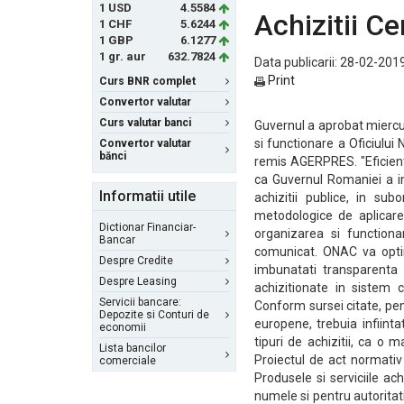
1 USD
4.5584
Achizitii Ce
1 CHF
5.6244
1 GBP
6.1277
1 gr. aur
632.7824
Data publicarii: 28-02-2019
Print
Curs BNR complet
Convertor valutar
Curs valutar banci
Guvernul a aprobat miercu
si functionare a Oficiului
Convertor valutar
bănci
remis AGERPRES. "Eficient
ca Guvernul Romaniei a inf
Informatii utile
achizitii publice, in su
metodologice de aplicare 
Dictionar Financiar-
organizarea si functiona
Bancar
comunicat. ONAC va optimi
Despre Credite
imbunatati transparenta ac
Despre Leasing
achizitionate in sistem c
Servicii bancare:
Conform sursei citate, pe
Depozite si Conturi de
europene, trebuia infiinta
economii
tipuri de achizitii, ca o m
Lista bancilor
Proiectul de act normativ s
comerciale
Produsele si serviciile a
numele si pentru autoritati