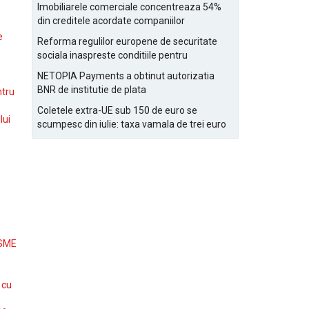
Bucurestiului
Imobiliarele comerciale concentreaza 54%
din creditele acordate companiilor
nefinanciare
e
Reforma regulilor europene de securitate
sociala inaspreste conditiile pentru
detasarea salariatilor
NETOPIA Payments a obtinut autorizatia
BNR de institutie de plata
ntru
Coletele extra-UE sub 150 de euro se
lui
scumpesc din iulie: taxa vamala de trei euro
pe articol, adaugata la taxa logistica
 SME
 cu