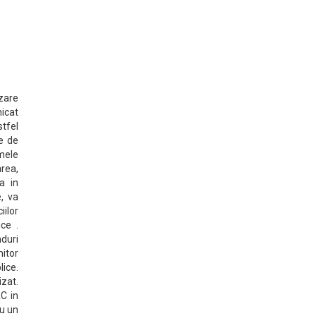
izare
nicat
stfel
te de
mele
rea,
a in
e, va
iilor
ice .
nduri
mitor
lice.
izat.
AC in
cu un