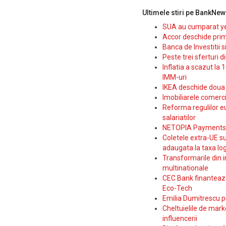
Ultimele stiri pe BankNew
SUA au cumparat yen
Accor deschide prim
Banca de Investitii 
Peste trei sferturi d
Inflatia a scazut la 
IMM-uri
IKEA deschide doua p
Imobiliarele comerc
Reforma regulilor e
salariatilor
NETOPIA Payments a 
Coletele extra-UE su
adaugata la taxa log
Transformarile din i
multinationale
CEC Bank finanteaza 
Eco-Tech
Emilia Dumitrescu p
Cheltuielile de marke
influencerii