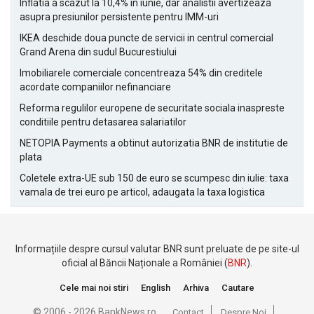
Inflatia a scazut la 10,4% in iunie, dar analistii avertizeaza
asupra presiunilor persistente pentru IMM-uri
IKEA deschide doua puncte de servicii in centrul comercial
Grand Arena din sudul Bucurestiului
Imobiliarele comerciale concentreaza 54% din creditele
acordate companiilor nefinanciare
Reforma regulilor europene de securitate sociala inaspreste
conditiile pentru detasarea salariatilor
NETOPIA Payments a obtinut autorizatia BNR de institutie de
plata
Coletele extra-UE sub 150 de euro se scumpesc din iulie: taxa
vamala de trei euro pe articol, adaugata la taxa logistica
Informațiile despre cursul valutar BNR sunt preluate de pe site-ul
oficial al Băncii Naționale a României (
BNR
).
Cele mai noi stiri
English
Arhiva
Cautare
© 2006 - 2026 BankNews.ro
Contact
Despre Noi