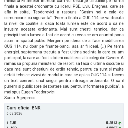
ministrul Finantelor. Intrebat cum vor decurge discutiile pe forma
finala a acestei ordonante cu liderul PSD, Liviu Dragnea, care se
afla in spital, Teodorovici a raspuns: "Gasim noi o cale de
comunicare, cu siguranta". "Forma finala a OUG 114 se va discuta
la nivel de coalitie si daca toata lumea este de acord o sa ne
insusim aceasta ordonanta. Mai sunt chestii tehnice, dar ca
principii toata lumea a fost de acord cu ceea ce am anuntat pana
acum in spatiul public. Mergem pe ideea de a face modificarea
OUG 114, nu doar pe finante-banci, asa ar fi ideal. (...) Pe tema
energiei, saptamana trecuta a fost ultima sedinta la care eu am
participat, la care au fost si liderii coalitiei si alti colegi din Guvern. A
ramas sa propuna ministerul de resort, sa faca o ultima discutie si
daca mai sunt chestiuni de ordin tehnic, pentru ca sunt si multe
detalii tehnice vizavi de modul in care se aplica OUG 114 si facem
un text coerent, unul singur pentru intreaga ordonanta. O sa il
punem si public spre dezbatere sau pentru informarea publica", a
mai spus Eugen Teodorovici.
Sursa: Agerpress
Curs oficial BNR
6.08.2026
1 EUR
5.2513
1 USD
4.5507