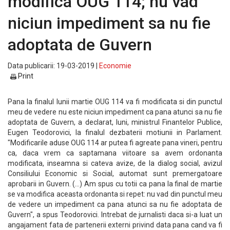
modifica OUG 114; nu vad
niciun impediment sa nu fie
adoptata de Guvern
Data publicarii: 19-03-2019 |
Economie
Print
Pana la finalul lunii martie OUG 114 va fi modificata si din punctul
meu de vedere nu este niciun impediment ca pana atunci sa nu fie
adoptata de Guvern, a declarat, luni, ministrul Finantelor Publice,
Eugen Teodorovici, la finalul dezbaterii motiunii in Parlament.
"Modificarile aduse OUG 114 ar putea fi agreate pana vineri, pentru
ca, daca vrem ca saptamana viitoare sa avem ordonanta
modificata, inseamna si cateva avize, de la dialog social, avizul
Consiliului Economic si Social, automat sunt premergatoare
aprobarii in Guvern. (...) Am spus cu totii ca pana la final de martie
se va modifica aceasta ordonanta si repet: nu vad din punctul meu
de vedere un impediment ca pana atunci sa nu fie adoptata de
Guvern", a spus Teodorovici. Intrebat de jurnalisti daca si-a luat un
angajament fata de partenerii externi privind data pana cand va fi