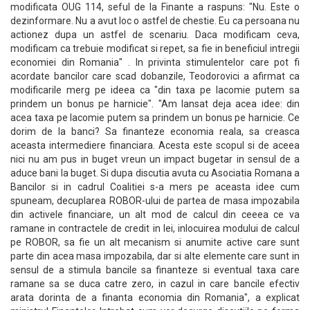
modificata OUG 114, seful de la Finante a raspuns: "Nu. Este o
dezinformare. Nu a avut loc o astfel de chestie. Eu ca persoana nu
actionez dupa un astfel de scenariu. Daca modificam ceva,
modificam ca trebuie modificat si repet, sa fie in beneficiul intregii
economiei din Romania" . In privinta stimulentelor care pot fi
acordate bancilor care scad dobanzile, Teodorovici a afirmat ca
modificarile merg pe ideea ca "din taxa pe lacomie putem sa
prindem un bonus pe harnicie". "Am lansat deja acea idee: din
acea taxa pe lacomie putem sa prindem un bonus pe harnicie. Ce
dorim de la banci? Sa finanteze economia reala, sa creasca
aceasta intermediere financiara. Acesta este scopul si de aceea
nici nu am pus in buget vreun un impact bugetar in sensul de a
aduce bani la buget. Si dupa discutia avuta cu Asociatia Romana a
Bancilor si in cadrul Coalitiei s-a mers pe aceasta idee cum
spuneam, decuplarea ROBOR-ului de partea de masa impozabila
din activele financiare, un alt mod de calcul din ceeea ce va
ramane in contractele de credit in lei, inlocuirea modului de calcul
pe ROBOR, sa fie un alt mecanism si anumite active care sunt
parte din acea masa impozabila, dar si alte elemente care sunt in
sensul de a stimula bancile sa finanteze si eventual taxa care
ramane sa se duca catre zero, in cazul in care bancile efectiv
arata dorinta de a finanta economia din Romania", a explicat