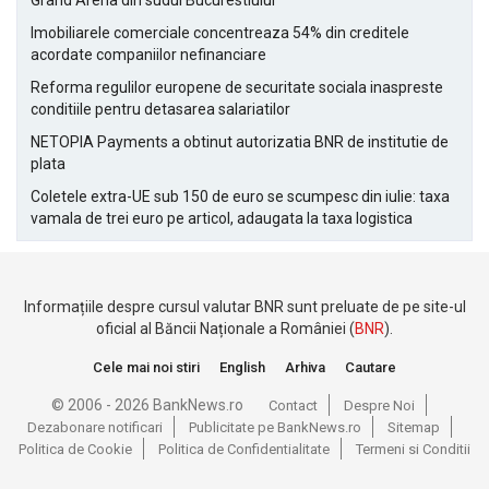
Grand Arena din sudul Bucurestiului
Imobiliarele comerciale concentreaza 54% din creditele
acordate companiilor nefinanciare
Reforma regulilor europene de securitate sociala inaspreste
conditiile pentru detasarea salariatilor
NETOPIA Payments a obtinut autorizatia BNR de institutie de
plata
Coletele extra-UE sub 150 de euro se scumpesc din iulie: taxa
vamala de trei euro pe articol, adaugata la taxa logistica
Informațiile despre cursul valutar BNR sunt preluate de pe site-ul
oficial al Băncii Naționale a României (
BNR
).
Cele mai noi stiri
English
Arhiva
Cautare
© 2006 - 2026 BankNews.ro
Contact
Despre Noi
Dezabonare notificari
Publicitate pe BankNews.ro
Sitemap
Politica de Cookie
Politica de Confidentialitate
Termeni si Conditii