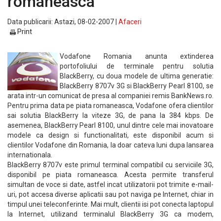
romaneasca
Data publicarii: Astazi, 08-02-2007 |
Afaceri
Print
Vodafone Romania anunta extinderea
portofoliului de terminale pentru solutia
BlackBerry, cu doua modele de ultima generatie:
BlackBerry 8707v 3G si BlackBerry Pearl 8100, se
arata intr-un comunicat de presa al companiei remis BankNews.ro.
Pentru prima data pe piata romaneasca, Vodafone ofera clientilor
sai solutia BlackBerry la viteze 3G, de pana la 384 kbps. De
asemenea, BlackBerry Pearl 8100, unul dintre cele mai inovatoare
modele ca design si functionalitati, este disponibil acum si
clientilor Vodafone din Romania, la doar cateva luni dupa lansarea
internationala.
BlackBerry 8707v este primul terminal compatibil cu serviciile 3G,
disponibil pe piata romaneasca. Acesta permite transferul
simultan de voce si date, astfel incat utilizatorii pot trimite e-mail-
uri, pot accesa diverse aplicatii sau pot naviga pe Internet, chiar in
timpul unei teleconferinte. Mai mult, clientii isi pot conecta laptopul
la Internet, utilizand terminalul BlackBerry 3G ca modem,