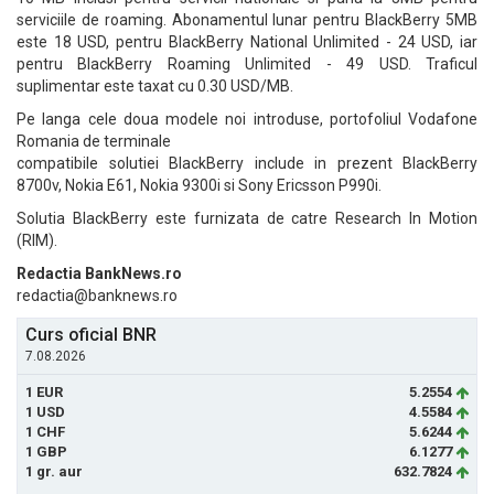
serviciile de roaming. Abonamentul lunar pentru BlackBerry 5MB
este 18 USD, pentru BlackBerry National Unlimited - 24 USD, iar
pentru BlackBerry Roaming Unlimited - 49 USD. Traficul
suplimentar este taxat cu 0.30 USD/MB.
Pe langa cele doua modele noi introduse, portofoliul Vodafone
Romania de terminale
compatibile solutiei BlackBerry include in prezent BlackBerry
8700v, Nokia E61, Nokia 9300i si Sony Ericsson P990i.
Solutia BlackBerry este furnizata de catre Research In Motion
(RIM).
Redactia BankNews.ro
redactia@banknews.ro
Curs oficial BNR
7.08.2026
1 EUR
5.2554
1 USD
4.5584
1 CHF
5.6244
1 GBP
6.1277
1 gr. aur
632.7824