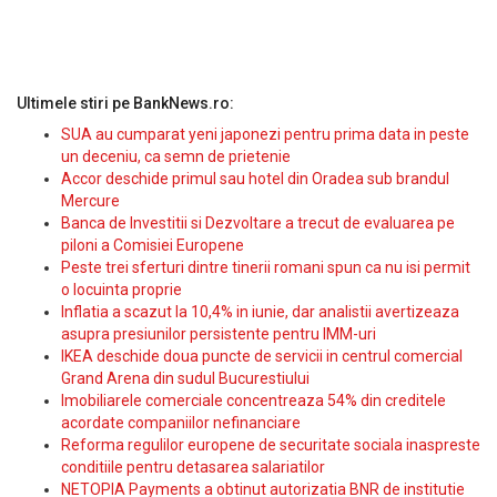
Ultimele stiri pe BankNews.ro:
SUA au cumparat yeni japonezi pentru prima data in peste
un deceniu, ca semn de prietenie
Accor deschide primul sau hotel din Oradea sub brandul
Mercure
Banca de Investitii si Dezvoltare a trecut de evaluarea pe
piloni a Comisiei Europene
Peste trei sferturi dintre tinerii romani spun ca nu isi permit
o locuinta proprie
Inflatia a scazut la 10,4% in iunie, dar analistii avertizeaza
asupra presiunilor persistente pentru IMM-uri
IKEA deschide doua puncte de servicii in centrul comercial
Grand Arena din sudul Bucurestiului
Imobiliarele comerciale concentreaza 54% din creditele
acordate companiilor nefinanciare
Reforma regulilor europene de securitate sociala inaspreste
conditiile pentru detasarea salariatilor
NETOPIA Payments a obtinut autorizatia BNR de institutie