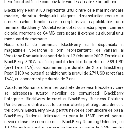
beneficiind astfel de conectivitate wireless la viteze broadband.
BlackBerry Pearl 8100 reprezinta unul dintre cele mai inovatoare
modele, datorita design-ului elegant, dimensiunilor reduse si
numeroaselor functii care completeaza capabilitatile unui
terminal BlackBerry. Modelul este dotat cu media player , camera
digitala, memorie de 64 MB, care poate fi extinsa cu ajutorul unui
micro-card de memorie.
Noua oferta de terminale BlackBerry va fi disponibila in
magazinele Vodafone si prin reprezentantii de vanzari ai
Vodafone Romania incepand de luni,12 februarie 2007. Terminalul
BlackBerry 8707v va fi disponibil clientilor la pretul de 389 USD
(pret fara TVA), cu abonament pe durata de 2 ani. BlackBerry
Pearl 8100 va putea fi achizitionat la pretul de 279 USD (pret fara
TVA), cu abonament pe durata de 2 ani.
Vodafone Romania ofera trei pachete de servicii BlackBerry care
se adreseaza tuturor nevoilor de comunicatii: BlackBerry
Enterprise, BlackBerry Internet si BlackBerry Business Solution.
Pentru oricare dintre aceste servicii, clientii pot alege una din cele
trei optiuni: BlackBerry 5MB, pentru nevoi de comunicare de baza,
BlackBerry National Unlimited, cu pana la 15MB inclusi, pentru
nevoi extinse de comunicare, si BlackBerry Roaming Unlimited, cu
10 MB inclusi pentru servicii nationale si pana la 3MB pentru