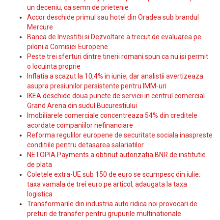
un deceniu, ca semn de prietenie
Accor deschide primul sau hotel din Oradea sub brandul
Mercure
Banca de Investitii si Dezvoltare a trecut de evaluarea pe
piloni a Comisiei Europene
Peste trei sferturi dintre tinerii romani spun ca nu isi permit
o locuinta proprie
Inflatia a scazut la 10,4% in iunie, dar analistii avertizeaza
asupra presiunilor persistente pentru IMM-uri
IKEA deschide doua puncte de servicii in centrul comercial
Grand Arena din sudul Bucurestiului
Imobiliarele comerciale concentreaza 54% din creditele
acordate companiilor nefinanciare
Reforma regulilor europene de securitate sociala inaspreste
conditiile pentru detasarea salariatilor
NETOPIA Payments a obtinut autorizatia BNR de institutie
de plata
Coletele extra-UE sub 150 de euro se scumpesc din iulie:
taxa vamala de trei euro pe articol, adaugata la taxa
logistica
Transformarile din industria auto ridica noi provocari de
preturi de transfer pentru grupurile multinationale