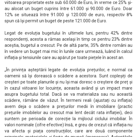
viitoarea proprietate este sub 60.000 de Euro, în vreme ce 25% și-
au alocat un buget cuprins între 61.000 și 90.000 de Euro. Doar
12% se situează între 91.000 și 120.000 de euro, respectiv 8%
spun că își permit un buget de peste 121.000 de Euro.
Legat de evoluția bugetului în ultimele luni, pentru 42% dintre
respondenți, acesta a rămas același în timp ce pentru 23% dintre
aceștia, bugetul a crescut. Pe de altă parte, 35% dintre români au
în vedere un buget mai mic în lunile care urmează, luând în calcul
inflația și tensiunile care au apărut pe toate piețele în acest an.
„În privința așteptării legate de evoluția prețurilor, e normal ca
oamenii să își dorească o scădere a acestora. Sunt copleșiți de
creșteri pe toate planurile și nu își mai doresc o creștere de preț și
în cazul viitoarei lor locuințe, aceasta având și un impact mare
asupra bugetului total. Dacă se va materializa sau nu această
scădere, rămâne de văzut. În termeni reali (ajustați cu inflația)
avem deja o scădere a prețurilor medii în imobiliare (practic
prețurile imobilelor au crescut mai lent decât rata inflației), deci
suntem pe perioada de corecție la mijlocul ciclului imobiliar. În
valori nominale (cifre efective) însă, e greu de crezut că inflația nu
va afecta și piața construcțiilor, care are două componente