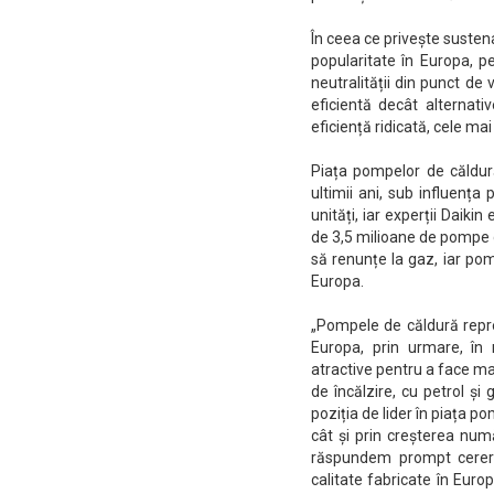
În ceea ce privește susten
popularitate în Europa, 
neutralității din punct de
eficientă decât alternati
eficiență ridicată, cele mai
Piața pompelor de căldur
ultimii ani, sub influența
unități, iar experții Daik
de 3,5 milioane de pompe d
să renunțe la gaz, iar pom
Europa.
„Pompele de căldură reprez
Europa, prin urmare, în 
atractive pentru a face mai
de încălzire, cu petrol și
poziția de lider în piața po
cât și prin creșterea num
răspundem prompt cererii
calitate fabricate în Euro