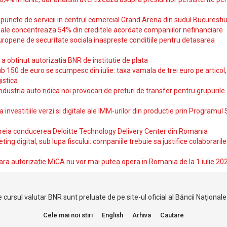
uncte de servicii in centrul comercial Grand Arena din sudul Bucurestiu
iale concentreaza 54% din creditele acordate companiilor nefinanciare
uropene de securitate sociala inaspreste conditiile pentru detasarea
obtinut autorizatia BNR de institutie de plata
b 150 de euro se scumpesc din iulie: taxa vamala de trei euro pe articol,
istica
ndustria auto ridica noi provocari de preturi de transfer pentru grupurile
investitiile verzi si digitale ale IMM-urilor din productie prin Programul
reia conducerea Deloitte Technology Delivery Center din Romania
ting digital, sub lupa fiscului: companiile trebuie sa justifice colaborarile
ara autorizatie MiCA nu vor mai putea opera in Romania de la 1 iulie 20
 cursul valutar BNR sunt preluate de pe site-ul oficial al Băncii Național
Cele mai noi stiri
English
Arhiva
Cautare