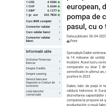
1 USD
4.5584
european, d
1 CHF
5.6244
1 GBP
6.1277
pompa de ca
1 gr. aur
632.7824
Curs BNR complet
pasul, cu o 
Convertor valutar
Curs valutar banci
Data publicarii: 06-04-2023
Convertor valutar
Print
bănci
Informatii utile
Specialiștii Daikin estime
la 14 milioane de unități
Dictionar Financiar-
încălzire. Acest lucru va 
Bancar
comparativ cu doar 2 di
Despre Credite
semnificativ în ultimul an,
Despre Leasing
pozitive în 2023.
Servicii bancare:
Depozite si Conturi de
Daikin, lider de piață în
economii
căldură hidronice în Euro
Lista bancilor
comerciale
dezvoltarea capacităților 
compania își propune să-și
producția într-o nouă fabr