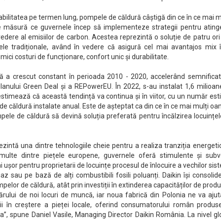
abilitatea pe termen lung, pompele de căldură câștigă din ce în ce mai 
pe măsură ce guvernele încep să implementeze strategii pentru ating
 vedere al emisiilor de carbon. Acestea reprezintă o soluție de patru or
vele tradiționale, având în vedere că asigură cel mai avantajos mix î
 mici costuri de funcționare, confort unic și durabilitate.
ă a crescut constant în perioada 2010 - 2020, accelerând semnificati
 planului Green Deal și a REPowerEU. În 2022, s-au instalat 1,6 milioa
in estimează că această tendință va continua și în viitor, cu un număr es
e căldură instalate anual. Este de așteptat ca din ce în ce mai mulți o
pele de căldură să devină soluția preferată pentru încălzirea locuințel
intă una dintre tehnologiile cheie pentru a realiza tranziția energeti
multe dintre piețele europene, guvernele oferă stimulente și subve
 ușor pentru proprietarii de locuințe procesul de înlocuire a vechilor si
 gaz sau pe bază de alți combustibili fosili poluanți. Daikin își consoli
mpelor de căldură, atât prin investiții în extinderea capacităților de produ
ărului de noi locuri de muncă, iar noua fabrică din Polonia ne va aju
 în creștere a pieței locale, oferind consumatorului român produs
pa”, spune Daniel Vasile, Managing Director Daikin România. La nivel gl