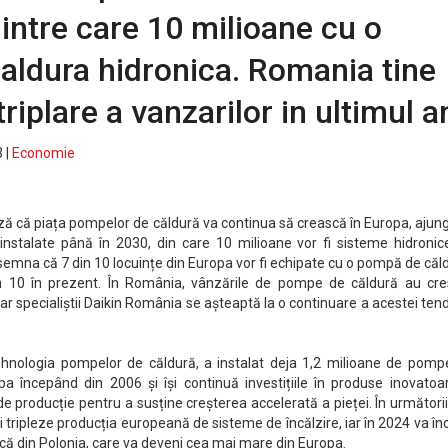
intre care 10 milioane cu o
ldura hidronica. Romania tine
triplare a vanzarilor in ultimul a
 |
Economie
ază că piața pompelor de căldură va continua să crească în Europa, aju
 instalate până în 2030, din care 10 milioane vor fi sisteme hidronic
însemna că 7 din 10 locuințe din Europa vor fi echipate cu o pompă de căl
n 10 în prezent. În România, vânzările de pompe de căldură au cre
 iar specialiștii Daikin România se așteaptă la o continuare a acestei ten
 tehnologia pompelor de căldură, a instalat deja 1,2 milioane de pomp
pa începând din 2006 și își continuă investițiile în produse inovatoa
de producție pentru a susține creșterea accelerată a pieței. În următorii
 tripleze producția europeană de sisteme de încălzire, iar în 2024 va î
ică din Polonia, care va deveni cea mai mare din Europa.