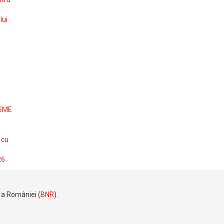
lui
 SME
 cu
26
e a României (
BNR
).