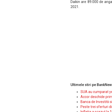
Daikin are 89.000 de angaj
2021.
Ultimele stiri pe BankNew
SUA au cumparat yen
Accor deschide prim
Banca de Investitii 
Peste trei sferturi d
Inflatia a scazut la 