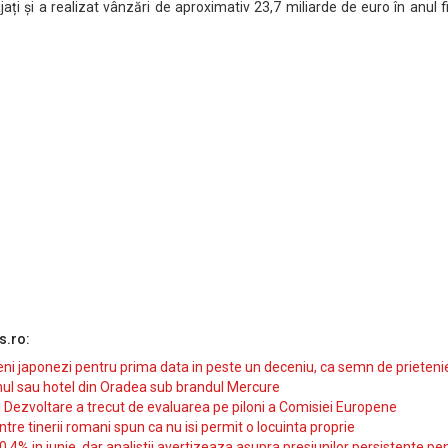
ați și a realizat vânzări de aproximativ 23,7 miliarde de euro în anul f
s.ro:
i japonezi pentru prima data in peste un deceniu, ca semn de prieteni
ul sau hotel din Oradea sub brandul Mercure
si Dezvoltare a trecut de evaluarea pe piloni a Comisiei Europene
intre tinerii romani spun ca nu isi permit o locuinta proprie
10,4% in iunie, dar analistii avertizeaza asupra presiunilor persistente pe