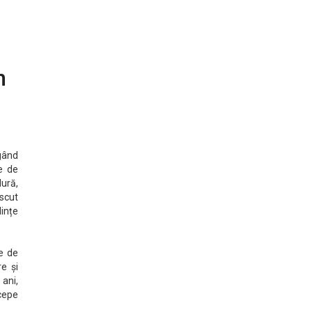
n
ngând
e de
dură,
scut
dințe
e de
re și
 ani,
ncepe