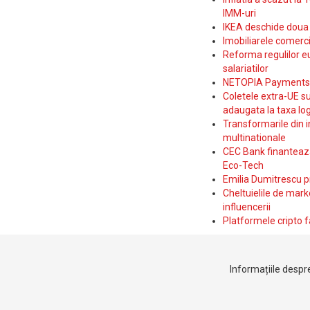
IMM-uri
IKEA deschide doua p
Imobiliarele comerc
Reforma regulilor e
salariatilor
NETOPIA Payments a 
Coletele extra-UE su
adaugata la taxa log
Transformarile din i
multinationale
CEC Bank finanteaza 
Eco-Tech
Emilia Dumitrescu p
Cheltuielile de marke
influencerii
Platformele cripto f
Informațiile despre