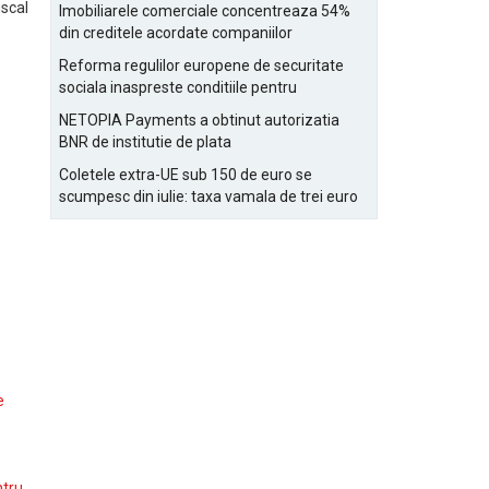
Bucurestiului
iscal
Imobiliarele comerciale concentreaza 54%
din creditele acordate companiilor
nefinanciare
Reforma regulilor europene de securitate
sociala inaspreste conditiile pentru
detasarea salariatilor
NETOPIA Payments a obtinut autorizatia
BNR de institutie de plata
Coletele extra-UE sub 150 de euro se
scumpesc din iulie: taxa vamala de trei euro
pe articol, adaugata la taxa logistica
e
ntru