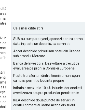
multă
erea
i mai
ntre
Cele mai citite stiri
v în
SUA au cumparat yeni japonezi pentru prima
ne de
data in peste un deceniu, ca semn de
timat
prietenie
Accor deschide primul sau hotel din Oradea
ameni
sub brandul Mercure
or în
Banca de Investitii si Dezvoltare a trecut de
evaluarea pe piloni a Comisiei Europene
că în
Peste trei sferturi dintre tinerii romani spun
nții
ca nu isi permit o locuinta proprie
steme
dează
Inflatia a scazut la 10,4% in iunie, dar analistii
cție,
avertizeaza asupra presiunilor persistente
ta să
pentru IMM-uri
IKEA deschide doua puncte de servicii in
e de
centrul comercial Grand Arena din sudul
obal,