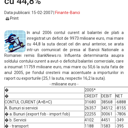
cu 44,8%
Data publicarii: 15-02-2007 |
Finante-Banci
Print
In anul 2006 contul curent al balantei de plati a
inregistrat un deficit de 9973 milioane euro, mai mare
cu 44,8 la suta decat cel din anul anterior, se arata
intr-un comunicat de presa al Bancii Nationale a
Romaniei remis BankNews.ro. Influenta determinanta asupra
soldului contului curent a avut-o deficitul balantei comerciale, care
a insumat 11759 milioane euro, mai mare cu 50,6 la suta fata de
anul 2005, pe fondul cresterii mai accentuate a importurilor in
raport cu exporturile (25,1 la suta, respectiv 16,2 la suta).
- milioane euro -
�
2005*
�
CREDIT
DEBIT
NET
CONTUL CURENT (A+B+C)
31680
38568
-6888
A. Bunuri si servicii
26357
34512
-8155
� a. Bunuri (export fob - import fob)
22255
30061
-7806
� b. Servicii
4102
4451
-349
� - transport
1188
1583
-395