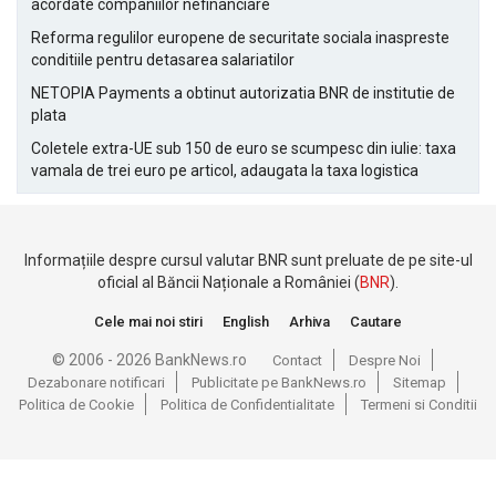
acordate companiilor nefinanciare
Reforma regulilor europene de securitate sociala inaspreste
conditiile pentru detasarea salariatilor
NETOPIA Payments a obtinut autorizatia BNR de institutie de
plata
Coletele extra-UE sub 150 de euro se scumpesc din iulie: taxa
vamala de trei euro pe articol, adaugata la taxa logistica
Informațiile despre cursul valutar BNR sunt preluate de pe site-ul
oficial al Băncii Naționale a României (
BNR
).
Cele mai noi stiri
English
Arhiva
Cautare
© 2006 - 2026 BankNews.ro
Contact
Despre Noi
Dezabonare notificari
Publicitate pe BankNews.ro
Sitemap
Politica de Cookie
Politica de Confidentialitate
Termeni si Conditii