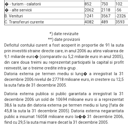
� - turism - calatorii
852
750
102
� - alte servicii
2062
2118
-56
B. Venituri
1241
3567
-2326
C. Transferuri curente
4082
489
3593
*) date revizuite
**) date provizorii
Deficitul contului curent a fost acoperit in proportie de 91 la suta
prin investitii straine directe care, in anul 2006 au atins valoarea de
9,1 miliarde euro� (comparativ cu 5,2 miliarde euro in anul 2005),
din care doua treimi au reprezentat participatii la capital si profit
reinvestit, iar o treime credite intra-grup .
Datoria externa pe termen mediu si lung� a inregistrat la 31
decembrie 2006 nivelul de 27718 milioane euro, in crestere cu 12,5
la suta fata de 31 decembrie 2005.
Datoria externa publica si public garantata a inregistrat la 31
decembrie 2006 un sold de 10694 milioane euro si a reprezentat
38,6 la suta din datoria externa pe termen mediu si lung (fata de
45,8 la suta la 31 decembrie 2005). Datoria externa negarantata
public a insumat 16058 milioane euro la�� 31 decembrie 2006,
fiind cu 29,5 la suta mai mare decat la 31 decembrie 2005.