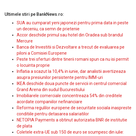
Ultimele stiri pe BankNews.ro:
SUA au cumparat yeni japonezi pentru prima data in peste
un deceniu, ca semn de prietenie
Accor deschide primul sau hotel din Oradea sub brandul
Mercure
Banca de Investitii si Dezvoltare a trecut de evaluarea pe
piloni a Comisiei Europene
Peste trei sferturi dintre tinerii romani spun ca nu isi permit
o locuinta proprie
Inflatia a scazut la 10,4% in iunie, dar analistii avertizeaza
asupra presiunilor persistente pentru IMM-uri
IKEA deschide doua puncte de servicii in centrul comercial
Grand Arena din sudul Bucurestiului
Imobiliarele comerciale concentreaza 54% din creditele
acordate companiilor nefinanciare
Reforma regulilor europene de securitate sociala inaspreste
conditiile pentru detasarea salariatilor
NETOPIA Payments a obtinut autorizatia BNR de institutie
de plata
Coletele extra-UE sub 150 de euro se scumpesc din iulie: