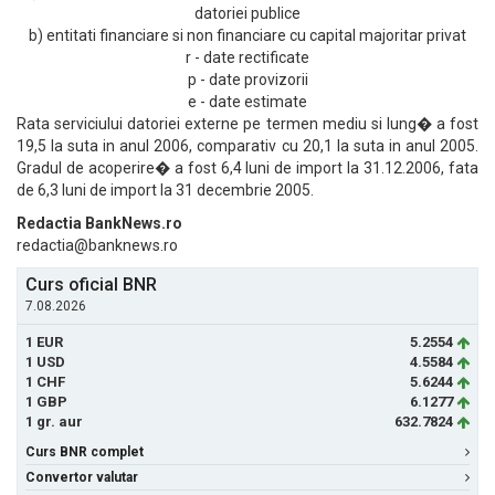
datoriei publice
b) entitati financiare si non financiare cu capital majoritar privat
r - date rectificate
p - date provizorii
e - date estimate
Rata serviciului datoriei externe pe termen mediu si lung� a fost
19,5 la suta in anul 2006, comparativ cu 20,1 la suta in anul 2005.
Gradul de acoperire� a fost 6,4 luni de import la 31.12.2006, fata
de 6,3 luni de import la 31 decembrie 2005.
Redactia BankNews.ro
redactia@banknews.ro
Curs oficial BNR
7.08.2026
1 EUR
5.2554
1 USD
4.5584
1 CHF
5.6244
1 GBP
6.1277
1 gr. aur
632.7824
Curs BNR complet
Convertor valutar