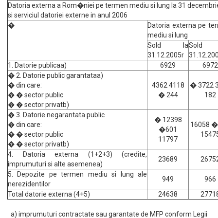
Datoria externa a Rom�niei pe termen mediu si lung la 31 decembr
si serviciul datoriei externe in anul 2006
�
Datoria externa pe te
mediu si lung
Sold la
Sold
31.12.2005r
31.12.20
1. Datorie publicaa)
6929
6972
� 2. Datorie public garantataa)
� din care:
4362 4118
� 3722 
� � sector public
� 244
182
� � sector privatb)
� 3. Datorie negarantata public
� 12398
� din care:
16058 �
�601
� � sector public
1547
11797
� � sector privatb)
4. Datoria externa (1+2+3) (credite,
23689
2675
imprumuturi si alte asemenea)
5. Depozite pe termen mediu si lung ale
949
966
nerezidentilor
Total datorie externa (4+5)
24638
2771
a) imprumuturi contractate sau garantate de MFP conform Legii