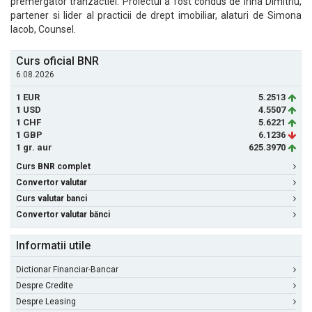
premergator tranzactiei. Proiectul a fost condus de Irina Dimitriu,
partener si lider al practicii de drept imobiliar, alaturi de Simona
Iacob, Counsel.
Curs oficial BNR
6.08.2026
1 EUR
5.2513
1 USD
4.5507
1 CHF
5.6221
1 GBP
6.1236
1 gr. aur
625.3970
Curs BNR complet
Convertor valutar
Curs valutar banci
Convertor valutar bănci
Informatii utile
Dictionar Financiar-Bancar
Despre Credite
Despre Leasing