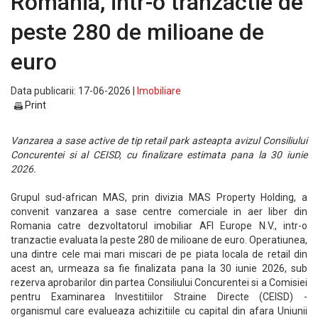
Romania, intr-o tranzactie de
peste 280 de milioane de
euro
Data publicarii: 17-06-2026 |
Imobiliare
Print
Vanzarea a sase active de tip retail park asteapta avizul Consiliului
Concurentei si al CEISD, cu finalizare estimata pana la 30 iunie
2026.
Grupul sud-african MAS, prin divizia MAS Property Holding, a
convenit vanzarea a sase centre comerciale in aer liber din
Romania catre dezvoltatorul imobiliar AFI Europe N.V., intr-o
tranzactie evaluata la peste 280 de milioane de euro. Operatiunea,
una dintre cele mai mari miscari de pe piata locala de retail din
acest an, urmeaza sa fie finalizata pana la 30 iunie 2026, sub
rezerva aprobarilor din partea Consiliului Concurentei si a Comisiei
pentru Examinarea Investitiilor Straine Directe (CEISD) -
organismul care evalueaza achizitiile cu capital din afara Uniunii