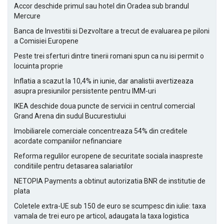
Accor deschide primul sau hotel din Oradea sub brandul
Mercure
Banca de Investitii si Dezvoltare a trecut de evaluarea pe piloni
a Comisiei Europene
Peste trei sferturi dintre tinerii romani spun ca nu isi permit o
locuinta proprie
Inflatia a scazut la 10,4% in iunie, dar analistii avertizeaza
asupra presiunilor persistente pentru IMM-uri
IKEA deschide doua puncte de servicii in centrul comercial
Grand Arena din sudul Bucurestiului
Imobiliarele comerciale concentreaza 54% din creditele
acordate companiilor nefinanciare
Reforma regulilor europene de securitate sociala inaspreste
conditiile pentru detasarea salariatilor
NETOPIA Payments a obtinut autorizatia BNR de institutie de
plata
Coletele extra-UE sub 150 de euro se scumpesc din iulie: taxa
vamala de trei euro pe articol, adaugata la taxa logistica