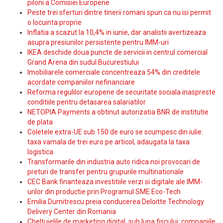
piloni a Comisiei Europene
Peste trei sferturi dintre tinerii romani spun ca nu isi permit
o locuinta proprie
Inflatia a scazut la 10,4% in iunie, dar analistii avertizeaza
asupra presiunilor persistente pentru IMM-uri
IKEA deschide doua puncte de servicii in centrul comercial
Grand Arena din sudul Bucurestiului
Imobiliarele comerciale concentreaza 54% din creditele
acordate companiilor nefinanciare
Reforma regulilor europene de securitate sociala inaspreste
conditiile pentru detasarea salariatilor
NETOPIA Payments a obtinut autorizatia BNR de institutie
de plata
Coletele extra-UE sub 150 de euro se scumpesc din iulie:
taxa vamala de trei euro pe articol, adaugata la taxa
logistica
Transformarile din industria auto ridica noi provocari de
preturi de transfer pentru grupurile multinationale
CEC Bank finanteaza investitiile verzi si digitale ale IMM-
urilor din productie prin Programul SME Eco-Tech
Emilia Dumitrescu preia conducerea Deloitte Technology
Delivery Center din Romania
Cheltuielile de marketing digital, sub lupa fiscului: companiile