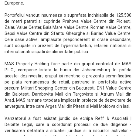
Europene.
Portofoliul vandut insumeaza o suprafata inchiriabila de 125.500
de metri patrati si cuprinde Prahova Value Centre din Ploiesti,
Zalau Value Center, Baia Mare Value Centre, Roman Value Centre,
Sepsi Value Centre din Sfantu Gheorghe si Barlad Value Centre.
Cele sase active, amplasate preponderent in orase secundare,
sunt ocupate in prezent de hypermarketuri, retaileri nationali si
internationali si spatii de alimentatie publica.
MAS Property Holding face parte din grupul controlat de MAS
P.L.C., companie listata la bursa din Johannesburg. In pofida
acestei dezinvestiri, grupul isi mentine o prezenta semnificativa
pe piata romaneasca de retail, pastrand in portofoliu active
precum Militari Shopping Center din Bucuresti, DN1 Value Centre
din Balotesti, Dambovita Mall din Targoviste si Atrium Mall din
Arad. MAS ramane totodata implicat in proiecte de dezvoltare de
anvergura, intre care Arges Mall din Pitesti si Mall Moldova din Iasi.
Vanzatorul a fost asistat juridic de echipa Reff & Asociatii |
Deloitte Legal, care a coordonat procesul de due diligence -
verificarea detaliata a situatiei juridice si a riscurilor activelor -