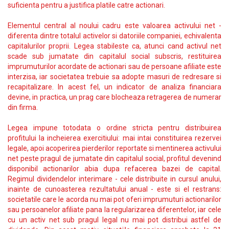
suficienta pentru a justifica platile catre actionari.
Elementul central al noului cadru este valoarea activului net -
diferenta dintre totalul activelor si datoriile companiei, echivalenta
capitalurilor proprii. Legea stabileste ca, atunci cand activul net
scade sub jumatate din capitalul social subscris, restituirea
imprumuturilor acordate de actionari sau de persoane afiliate este
interzisa, iar societatea trebuie sa adopte masuri de redresare si
recapitalizare. In acest fel, un indicator de analiza financiara
devine, in practica, un prag care blocheaza retragerea de numerar
din firma.
Legea impune totodata o ordine stricta pentru distribuirea
profitului la incheierea exercitiului: mai intai constituirea rezervei
legale, apoi acoperirea pierderilor reportate si mentinerea activului
net peste pragul de jumatate din capitalul social, profitul devenind
disponibil actionarilor abia dupa refacerea bazei de capital.
Regimul dividendelor interimare - cele distribuite in cursul anului,
inainte de cunoasterea rezultatului anual - este si el restrans:
societatile care le acorda nu mai pot oferi imprumuturi actionarilor
sau persoanelor afiliate pana la regularizarea diferentelor, iar cele
cu un activ net sub pragul legal nu mai pot distribui astfel de