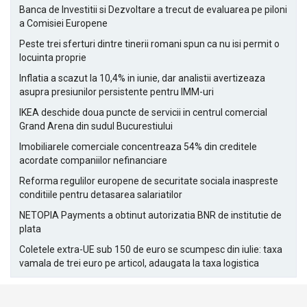
Banca de Investitii si Dezvoltare a trecut de evaluarea pe piloni
a Comisiei Europene
Peste trei sferturi dintre tinerii romani spun ca nu isi permit o
locuinta proprie
Inflatia a scazut la 10,4% in iunie, dar analistii avertizeaza
asupra presiunilor persistente pentru IMM-uri
IKEA deschide doua puncte de servicii in centrul comercial
Grand Arena din sudul Bucurestiului
Imobiliarele comerciale concentreaza 54% din creditele
acordate companiilor nefinanciare
Reforma regulilor europene de securitate sociala inaspreste
conditiile pentru detasarea salariatilor
NETOPIA Payments a obtinut autorizatia BNR de institutie de
plata
Coletele extra-UE sub 150 de euro se scumpesc din iulie: taxa
vamala de trei euro pe articol, adaugata la taxa logistica