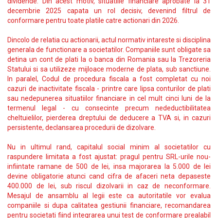
dividende. Din acest motiv, situatiile financiare aprobate la 31
decembrie 2025 capata un rol decisiv, devenind filtrul de
conformare pentru toate platile catre actionari din 2026.
Dincolo de relatia cu actionarii, actul normativ intareste si disciplina
generala de functionare a societatilor. Companiile sunt obligate sa
detina un cont de plati la o banca din Romania sau la Trezoreria
Statului si sa utilizeze mijloace moderne de plata, sub sanctiune.
In paralel, Codul de procedura fiscala a fost completat cu noi
cazuri de inactivitate fiscala - printre care lipsa conturilor de plati
sau nedepunerea situatiilor financiare in cel mult cinci luni de la
termenul legal - cu consecinte precum nedeductibilitatea
cheltuielilor, pierderea dreptului de deducere a TVA si, in cazuri
persistente, declansarea procedurii de dizolvare.
Nu in ultimul rand, capitalul social minim al societatilor cu
raspundere limitata a fost ajustat: pragul pentru SRL-urile nou-
infiintate ramane de 500 de lei, insa majorarea la 5.000 de lei
devine obligatorie atunci cand cifra de afaceri neta depaseste
400.000 de lei, sub riscul dizolvarii in caz de neconformare.
Mesajul de ansamblu al legii este ca autoritatile vor evalua
companiile si dupa calitatea gestiunii financiare, recomandarea
pentru societati fiind integrarea unui test de conformare prealabil