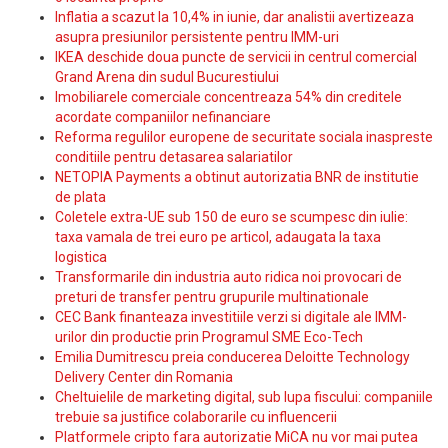
Inflatia a scazut la 10,4% in iunie, dar analistii avertizeaza
asupra presiunilor persistente pentru IMM-uri
IKEA deschide doua puncte de servicii in centrul comercial
Grand Arena din sudul Bucurestiului
Imobiliarele comerciale concentreaza 54% din creditele
acordate companiilor nefinanciare
Reforma regulilor europene de securitate sociala inaspreste
conditiile pentru detasarea salariatilor
NETOPIA Payments a obtinut autorizatia BNR de institutie
de plata
Coletele extra-UE sub 150 de euro se scumpesc din iulie:
taxa vamala de trei euro pe articol, adaugata la taxa
logistica
Transformarile din industria auto ridica noi provocari de
preturi de transfer pentru grupurile multinationale
CEC Bank finanteaza investitiile verzi si digitale ale IMM-
urilor din productie prin Programul SME Eco-Tech
Emilia Dumitrescu preia conducerea Deloitte Technology
Delivery Center din Romania
Cheltuielile de marketing digital, sub lupa fiscului: companiile
trebuie sa justifice colaborarile cu influencerii
Platformele cripto fara autorizatie MiCA nu vor mai putea