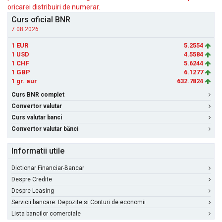
oricarei distribuiri de numerar.
Curs oficial BNR
7.08.2026
1 EUR
5.2554
1 USD
4.5584
1 CHF
5.6244
1 GBP
6.1277
1 gr. aur
632.7824
Curs BNR complet
Convertor valutar
Curs valutar banci
Convertor valutar bănci
Informatii utile
Dictionar Financiar-Bancar
Despre Credite
Despre Leasing
Servicii bancare: Depozite si Conturi de economii
Lista bancilor comerciale