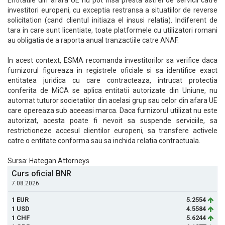
Entitatile din afara UE nu pot insa presta astfel de servicii catre
investitori europeni, cu exceptia restransa a situatiilor de reverse
solicitation (cand clientul initiaza el insusi relatia). Indiferent de
tara in care sunt licentiate, toate platformele cu utilizatori romani
au obligatia de a raporta anual tranzactiile catre ANAF.
In acest context, ESMA recomanda investitorilor sa verifice daca
furnizorul figureaza in registrele oficiale si sa identifice exact
entitatea juridica cu care contracteaza, intrucat protectia
conferita de MiCA se aplica entitatii autorizate din Uniune, nu
automat tuturor societatilor din acelasi grup sau celor din afara UE
care opereaza sub aceeasi marca. Daca furnizorul utilizat nu este
autorizat, acesta poate fi nevoit sa suspende serviciile, sa
restrictioneze accesul clientilor europeni, sa transfere activele
catre o entitate conforma sau sa inchida relatia contractuala.
Sursa: Hategan Attorneys
Curs oficial BNR
7.08.2026
1 EUR
5.2554
1 USD
4.5584
1 CHF
5.6244