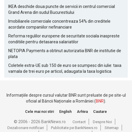
IKEA deschide doua puncte de servicii in centrul comercial
Grand Arena din sudul Bucurestiului
Imobiliarele comerciale concentreaza 54% din creditele
acordate companiilor nefinanciare
Reforma regulilor europene de securitate sociala inaspreste
conditiile pentru detasarea salariatilor
NETOPIA Payments a obtinut autorizatia BNR de institutie de
plata
Coletele extra-UE sub 150 de euro se scumpesc din iulie: taxa
vamala de trei euro pe articol, adaugata la taxa logistica
Informațiile despre cursul valutar BNR sunt preluate de pe site-ul
oficial al Băncii Naționale a României (
BNR
).
Cele mai noi stiri
English
Arhiva
Cautare
© 2006 - 2026 BankNews.ro
Contact
Despre Noi
Dezabonare notificari
Publicitate pe BankNews.ro
Sitemap