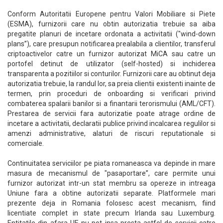
Conform Autoritatii Europene pentru Valori Mobiliare si Piete
(ESMA), furnizorii care nu obtin autorizatia trebuie sa aiba
pregatite planuri de incetare ordonata a activitatii ("wind-down
plans”), care presupun notificarea prealabila a clientilor, transferul
criptoactivelor catre un furnizor autorizat MiCA sau catre un
portofel detinut de utilizator (self-hosted) si inchiderea
transparenta a pozitiilor si conturilor. Furnizorii care au obtinut deja
autorizatia trebuie, la randul lor, sa preia clientii existenti inainte de
termen, prin proceduri de onboarding si verificari privind
combaterea spalarii banilor si a finantarii terorismului (AML/CFT).
Prestarea de servicii fara autorizatie poate atrage ordine de
incetare a activitatii, declaratii publice privind incalcarea regulilor si
amenzi administrative, alaturi de riscuri reputationale si
comerciale.
Continuitatea serviciilor pe piata romaneasca va depinde in mare
masura de mecanismul de "pasaportare”, care permite unui
furnizor autorizat intr-un stat membru sa opereze in intreaga
Uniune fara a obtine autorizatii separate. Platformele mari
prezente deja in Romania folosesc acest mecanism, fiind
licentiate complet in state precum Irlanda sau Luxemburg.