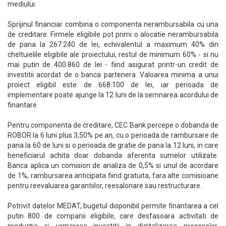
mediului.
Sprijinul financiar combina o componenta nerambursabila cu una
de creditare. Firmele eligibile pot primi o alocatie nerambursabila
de pana la 267.240 de lei, echivalentul a maximum 40% din
cheltuielile eligibile ale proiectului, restul de minimum 60% - si nu
mai putin de 400.860 de lei - fiind asigurat printr-un credit de
investitii acordat de o banca partenera. Valoarea minima a unui
proiect eligibil este de 668.100 de lei, iar perioada de
implementare poate ajunge la 12 luni de la semnarea acordului de
finantare.
Pentru componenta de creditare, CEC Bank percepe o dobanda de
ROBOR la 6 luni plus 3,50% pe an, cu o perioada de rambursare de
pana la 60 de luni si o perioada de gratie de pana la 12 luni, in care
beneficiarul achita doar dobanda aferenta sumelor utilizate.
Banca aplica un comision de analiza de 0,5% si unul de acordare
de 1%, rambursarea anticipata fiind gratuita, fara alte comisioane
pentru reevaluarea garantiilor, reesalonare sau restructurare.
Potrivit datelor MEDAT, bugetul disponibil permite finantarea a cel
putin 800 de companii eligibile, care desfasoara activitati de