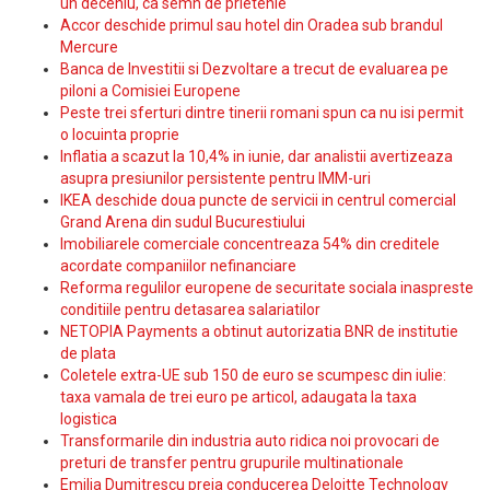
un deceniu, ca semn de prietenie
Accor deschide primul sau hotel din Oradea sub brandul
Mercure
Banca de Investitii si Dezvoltare a trecut de evaluarea pe
piloni a Comisiei Europene
Peste trei sferturi dintre tinerii romani spun ca nu isi permit
o locuinta proprie
Inflatia a scazut la 10,4% in iunie, dar analistii avertizeaza
asupra presiunilor persistente pentru IMM-uri
IKEA deschide doua puncte de servicii in centrul comercial
Grand Arena din sudul Bucurestiului
Imobiliarele comerciale concentreaza 54% din creditele
acordate companiilor nefinanciare
Reforma regulilor europene de securitate sociala inaspreste
conditiile pentru detasarea salariatilor
NETOPIA Payments a obtinut autorizatia BNR de institutie
de plata
Coletele extra-UE sub 150 de euro se scumpesc din iulie:
taxa vamala de trei euro pe articol, adaugata la taxa
logistica
Transformarile din industria auto ridica noi provocari de
preturi de transfer pentru grupurile multinationale
Emilia Dumitrescu preia conducerea Deloitte Technology