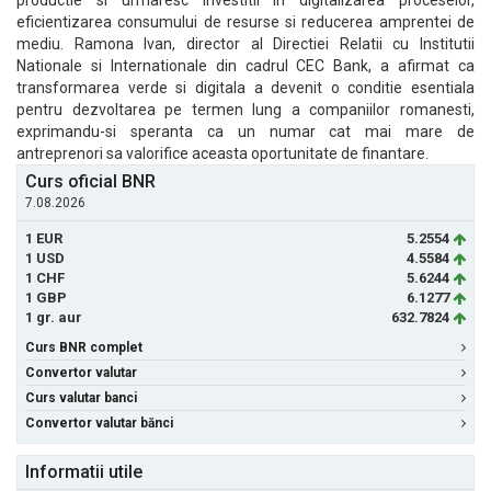
productie si urmaresc investitii in digitalizarea proceselor,
eficientizarea consumului de resurse si reducerea amprentei de
mediu. Ramona Ivan, director al Directiei Relatii cu Institutii
Nationale si Internationale din cadrul CEC Bank, a afirmat ca
transformarea verde si digitala a devenit o conditie esentiala
pentru dezvoltarea pe termen lung a companiilor romanesti,
exprimandu-si speranta ca un numar cat mai mare de
antreprenori sa valorifice aceasta oportunitate de finantare.
Curs oficial BNR
7.08.2026
1 EUR
5.2554
1 USD
4.5584
1 CHF
5.6244
1 GBP
6.1277
1 gr. aur
632.7824
Curs BNR complet
Convertor valutar
Curs valutar banci
Convertor valutar bănci
Informatii utile