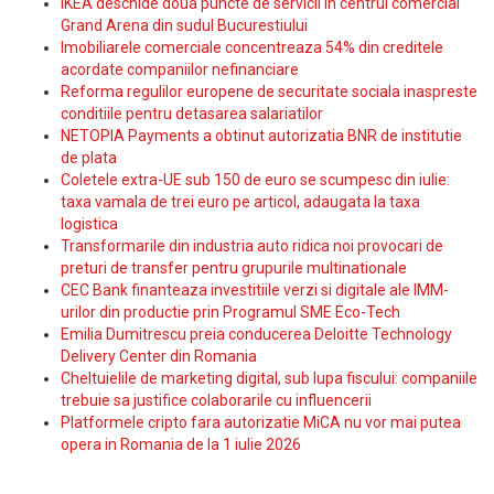
IKEA deschide doua puncte de servicii in centrul comercial
Grand Arena din sudul Bucurestiului
Imobiliarele comerciale concentreaza 54% din creditele
acordate companiilor nefinanciare
Reforma regulilor europene de securitate sociala inaspreste
conditiile pentru detasarea salariatilor
NETOPIA Payments a obtinut autorizatia BNR de institutie
de plata
Coletele extra-UE sub 150 de euro se scumpesc din iulie:
taxa vamala de trei euro pe articol, adaugata la taxa
logistica
Transformarile din industria auto ridica noi provocari de
preturi de transfer pentru grupurile multinationale
CEC Bank finanteaza investitiile verzi si digitale ale IMM-
urilor din productie prin Programul SME Eco-Tech
Emilia Dumitrescu preia conducerea Deloitte Technology
Delivery Center din Romania
Cheltuielile de marketing digital, sub lupa fiscului: companiile
trebuie sa justifice colaborarile cu influencerii
Platformele cripto fara autorizatie MiCA nu vor mai putea
opera in Romania de la 1 iulie 2026