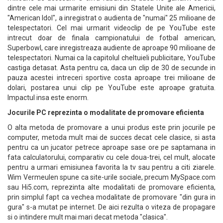
dintre cele mai urmarite emisiuni din Statele Unite ale Americii,
"American Idol", a inregistrat o audienta de "numai" 25 milioane de
telespectatori. Cel mai urmarit videoclip de pe YouTube este
intrecut doar de finala campionatului de fotbal american,
Superbowl, care inregistreaza audiente de aproape 90 milioane de
telespectatori. Numai ca la capitolul cheltuieli publicitare, YouTube
castiga detasat. Asta pentru ca, daca un clip de 30 de secunde in
pauza acestei intreceri sportive costa aproape trei milioane de
dolari, postarea unui clip pe YouTube este aproape gratuita.
Impactul insa este enorm.
Jocurile PC reprezinta o modalitate de promovare eficienta
O alta metoda de promovare a unui produs este prin jocurile pe
computer, metoda mult mai de succes decat cele clasice, si asta
pentru ca un jucator petrece aproape sase ore pe saptamana in
fata calculatorului, comparativ cu cele doua-trei, cel mult, alocate
pentru a urmari emisiunea favorita la tv sau pentru a citi ziarele.
Wim Vermeulen spune ca site-urile sociale, precum MySpace.com
sau Hi5.com, reprezinta alte modalitati de promovare eficienta,
prin simplul fapt ca vechea modalitate de promovare "din gura in
gura" s-a mutat pe internet. De aici rezulta o viteza de propagare
si o intindere mult mai mari decat metoda "clasica".