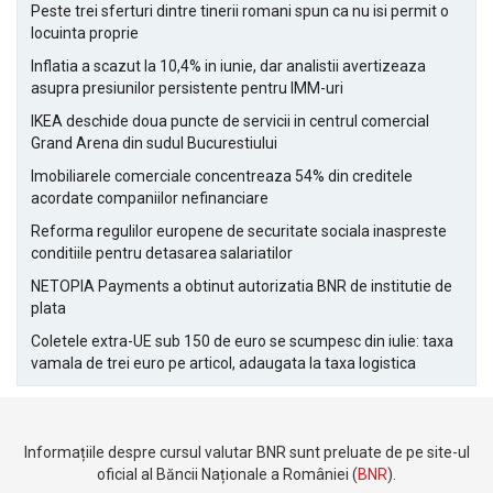
Peste trei sferturi dintre tinerii romani spun ca nu isi permit o
locuinta proprie
Inflatia a scazut la 10,4% in iunie, dar analistii avertizeaza
asupra presiunilor persistente pentru IMM-uri
IKEA deschide doua puncte de servicii in centrul comercial
Grand Arena din sudul Bucurestiului
Imobiliarele comerciale concentreaza 54% din creditele
acordate companiilor nefinanciare
Reforma regulilor europene de securitate sociala inaspreste
conditiile pentru detasarea salariatilor
NETOPIA Payments a obtinut autorizatia BNR de institutie de
plata
Coletele extra-UE sub 150 de euro se scumpesc din iulie: taxa
vamala de trei euro pe articol, adaugata la taxa logistica
Informațiile despre cursul valutar BNR sunt preluate de pe site-ul
oficial al Băncii Naționale a României (
BNR
).