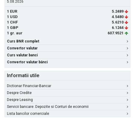
5.08.2026
1 EUR
5.2489
1 USD
4.5480
1 CHF
5.6210
1 GBP
6.1244
1 gr. aur
607.9521
Curs BNR complet
Convertor valutar
Curs valutar banci
Convertor valutar bănci
Informatii utile
Dictionar Financiar-Bancar
Despre Credite
Despre Leasing
Servicii bancare: Depozite si Conturi de economii
Lista bancilor comerciale