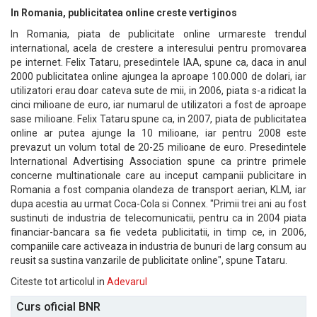
In Romania, publicitatea online creste vertiginos
In Romania, piata de publicitate online urmareste trendul
international, acela de crestere a interesului pentru promovarea
pe internet. Felix Tataru, presedintele IAA, spune ca, daca in anul
2000 publicitatea online ajungea la aproape 100.000 de dolari, iar
utilizatori erau doar cateva sute de mii, in 2006, piata s-a ridicat la
cinci milioane de euro, iar numarul de utilizatori a fost de aproape
sase milioane. Felix Tataru spune ca, in 2007, piata de publicitatea
online ar putea ajunge la 10 milioane, iar pentru 2008 este
prevazut un volum total de 20-25 milioane de euro. Presedintele
International Advertising Association spune ca printre primele
concerne multinationale care au inceput campanii publicitare in
Romania a fost compania olandeza de transport aerian, KLM, iar
dupa acestia au urmat Coca-Cola si Connex. "Primii trei ani au fost
sustinuti de industria de telecomunicatii, pentru ca in 2004 piata
financiar-bancara sa fie vedeta publicitatii, in timp ce, in 2006,
companiile care activeaza in industria de bunuri de larg consum au
reusit sa sustina vanzarile de publicitate online", spune Tataru.
Citeste tot articolul in
Adevarul
Curs oficial BNR