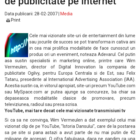
de publicitate pe internet
Data publicarii: 28-02-2007 |
Media
Print
Cele mai vizionate site-uri de entertainment din lume
sau jocurile de succes se pot transforma in cativa ani
in cea mai prolifica modalitate de face cunoscut un
produs ori un eveniment, noteaza Adevarul. Cel putin
asa sustin specialistii in marketing online, printre care Wim
Vermeulen, director of Digital Innovation la compania de
publicitate Ogilvy, pentru Europa Centrala si de Est, sau Felix
Tataru, presedinte al International Advertising Association (IAA).
Acestia sustin ca, in viitorul apropiat, site-uri precum YouTube.com
sau MySpace.com ar putea ajunge sa concureze, ba chiar sa
depaseasca modalitatile clasice de promovare, precum
televiziunea, radioul sau presa scrisa.
YouTube, mai tare decat cele mai vizionate transmisiuni tv
Si ca sa ne convinga, Wim Vermeulen a dat exemplul celui mai
vizionat clip de pe YouTube, "Istoria Dansului", care de la postarea
sa pe site si pana astazi a avut parte de nu mai putin de 42
milioane de accesari. O cifra fabuloasa, daca ne gandim ca una