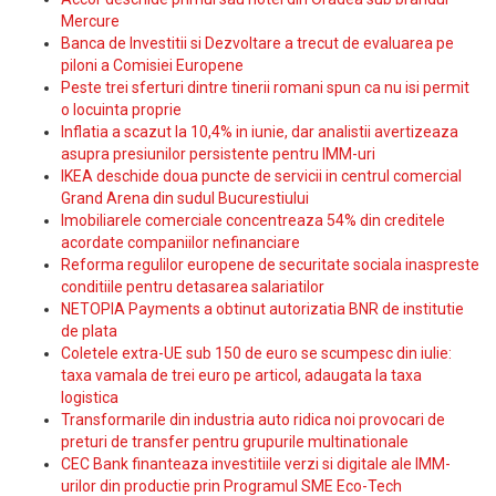
Mercure
Banca de Investitii si Dezvoltare a trecut de evaluarea pe
piloni a Comisiei Europene
Peste trei sferturi dintre tinerii romani spun ca nu isi permit
o locuinta proprie
Inflatia a scazut la 10,4% in iunie, dar analistii avertizeaza
asupra presiunilor persistente pentru IMM-uri
IKEA deschide doua puncte de servicii in centrul comercial
Grand Arena din sudul Bucurestiului
Imobiliarele comerciale concentreaza 54% din creditele
acordate companiilor nefinanciare
Reforma regulilor europene de securitate sociala inaspreste
conditiile pentru detasarea salariatilor
NETOPIA Payments a obtinut autorizatia BNR de institutie
de plata
Coletele extra-UE sub 150 de euro se scumpesc din iulie:
taxa vamala de trei euro pe articol, adaugata la taxa
logistica
Transformarile din industria auto ridica noi provocari de
preturi de transfer pentru grupurile multinationale
CEC Bank finanteaza investitiile verzi si digitale ale IMM-
urilor din productie prin Programul SME Eco-Tech