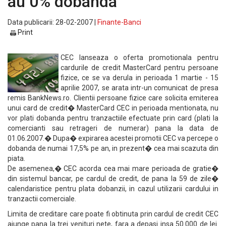
au 0% dobanda
Data publicarii: 28-02-2007 |
Finante-Banci
Print
CEC lanseaza o oferta promotionala pentru
cardurile de credit MasterCard pentru persoane
fizice, ce se va derula in perioada 1 martie - 15
aprilie 2007, se arata intr-un comunicat de presa
remis BankNews.ro. Clientii persoane fizice care solicita emiterea
unui card de credit� MasterCard CEC in perioada mentionata, nu
vor plati dobanda pentru tranzactiile efectuate prin card (plati la
comercianti sau retrageri de numerar) pana la data de
01.06.2007.� Dupa� expirarea acestei promotii CEC va percepe o
dobanda de numai 17,5% pe an, in prezent� cea mai scazuta din
piata.
De asemenea,� CEC acorda cea mai mare perioada de gratie�
din sistemul bancar, pe cardul de credit, de pana la 59 de zile�
calendaristice pentru plata dobanzii, in cazul utilizarii cardului in
tranzactii comerciale.
Limita de creditare care poate fi obtinuta prin cardul de credit CEC
ajunge pana la trei venituri nete, fara a depasi insa 50.000 de lei.