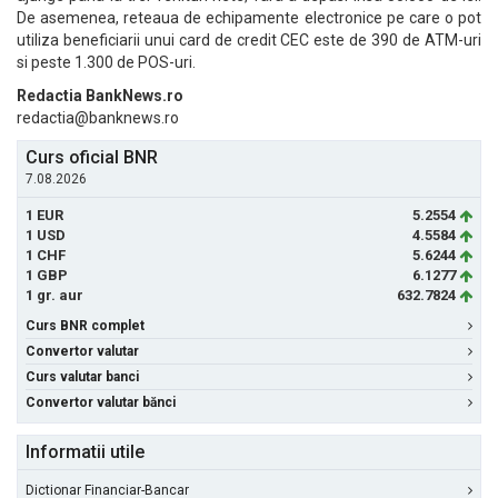
De asemenea, reteaua de echipamente electronice pe care o pot
utiliza beneficiarii unui card de credit CEC este de 390 de ATM-uri
si peste 1.300 de POS-uri.
Redactia BankNews.ro
redactia@banknews.ro
Curs oficial BNR
7.08.2026
1 EUR
5.2554
1 USD
4.5584
1 CHF
5.6244
1 GBP
6.1277
1 gr. aur
632.7824
Curs BNR complet
Convertor valutar
Curs valutar banci
Convertor valutar bănci
Informatii utile
Dictionar Financiar-Bancar