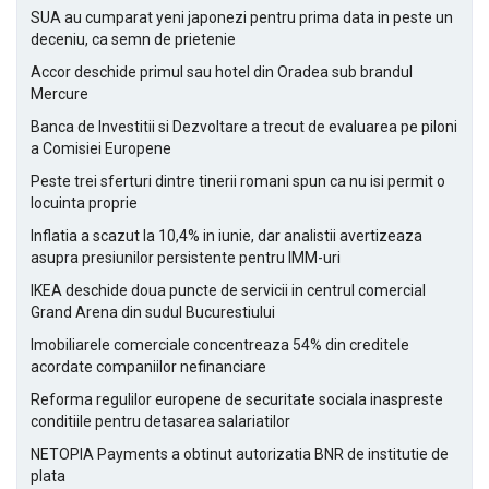
SUA au cumparat yeni japonezi pentru prima data in peste un
deceniu, ca semn de prietenie
Accor deschide primul sau hotel din Oradea sub brandul
Mercure
Banca de Investitii si Dezvoltare a trecut de evaluarea pe piloni
a Comisiei Europene
Peste trei sferturi dintre tinerii romani spun ca nu isi permit o
locuinta proprie
Inflatia a scazut la 10,4% in iunie, dar analistii avertizeaza
asupra presiunilor persistente pentru IMM-uri
IKEA deschide doua puncte de servicii in centrul comercial
Grand Arena din sudul Bucurestiului
Imobiliarele comerciale concentreaza 54% din creditele
acordate companiilor nefinanciare
Reforma regulilor europene de securitate sociala inaspreste
conditiile pentru detasarea salariatilor
NETOPIA Payments a obtinut autorizatia BNR de institutie de
plata