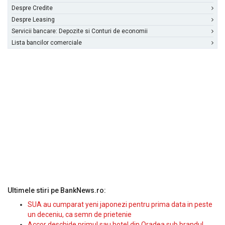
Despre Credite
Despre Leasing
Servicii bancare: Depozite si Conturi de economii
Lista bancilor comerciale
Ultimele stiri pe BankNews.ro:
SUA au cumparat yeni japonezi pentru prima data in peste
un deceniu, ca semn de prietenie
Accor deschide primul sau hotel din Oradea sub brandul