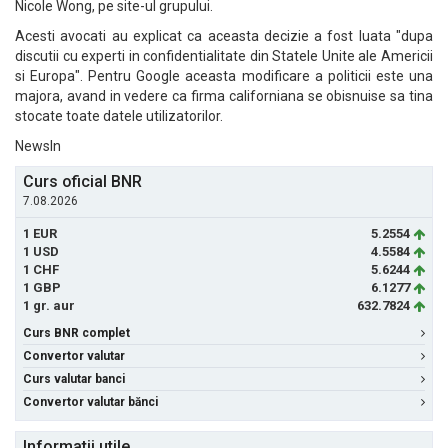
Nicole Wong, pe site-ul grupului.
Acesti avocati au explicat ca aceasta decizie a fost luata "dupa
discutii cu experti in confidentialitate din Statele Unite ale Americii
si Europa". Pentru Google aceasta modificare a politicii este una
majora, avand in vedere ca firma californiana se obisnuise sa tina
stocate toate datele utilizatorilor.
NewsIn
Curs oficial BNR
7.08.2026
1 EUR
5.2554
1 USD
4.5584
1 CHF
5.6244
1 GBP
6.1277
1 gr. aur
632.7824
Curs BNR complet
Convertor valutar
Curs valutar banci
Convertor valutar bănci
Informatii utile