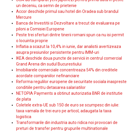
un deceniu, ca semn de prietenie
Accor deschide primul sau hotel din Oradea sub brandul
Mercure
Banca de Investitii si Dezvoltare a trecut de evaluarea pe
piloni a Comisiei Europene
Peste trei sferturi dintre tinerii romani spun ca nu isi permit
o locuinta proprie
Inflatia a scazut la 10,4% in iunie, dar analistii avertizeaza
asupra presiunilor persistente pentru IMM-uri
IKEA deschide doua puncte de servicii in centrul comercial
Grand Arena din sudul Bucurestiului
Imobiliarele comerciale concentreaza 54% din creditele
acordate companiilor nefinanciare
Reforma regulilor europene de securitate sociala inaspreste
conditiile pentru detasarea salariatilor
NETOPIA Payments a obtinut autorizatia BNR de institutie
de plata
Coletele extra-UE sub 150 de euro se scumpesc din iulie:
taxa vamala de trei euro pe articol, adaugata la taxa
logistica
Transformarile din industria auto ridica noi provocari de
preturi de transfer pentru grupurile multinationale