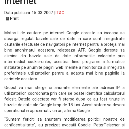
internet
Data publicarii: 15-03-2007 |
IT&C
Print
Motorul de cautare pe internet Google doreste sa inceapa sa
stearga regulat bazele sale de date in care sunt inregistrate
cautarile efectuate de navigatorii pe internet pentru a proteja mai
bine anonimatul acestora, relateaza AFP. Google doreste sa
elimine din bazele sale de date informatiile colectate prin
intermediul cookie-urilor, acestea fiind programe informatice
instalate pe anumite pagini web menite a monitoriza si inregistra
preferintele utilizatorilor pentru a adapta mai bine paginile la
cerintele acestora.
Grupul va mai sterge si anumite elemente ale adresei IP a
utilizatorilor, coordonata prin care se poate identifica calculatorul
folosit. Datele colectate vor fi sterse dupa ce au fost tinute in
bazele de date ale Google timp de 18 luni. Acest sistem va deveni
operational in aproximativ un an, afirma Google.
"Suntem fericiti sa anuntam modificarea politicii noastre de
confidentialitate", au precizat avocatii Google, PeterFleischer si