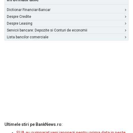
Dictionar Financiar-Bancar
Despre Credite
Despre Leasing
Servicii bancare: Depozite si Conturi de economii
Lista bancilor comerciale
Ultimele stiri pe BankNews.ro:
SUA au cumparat yeni japonezi pentru prima data in peste