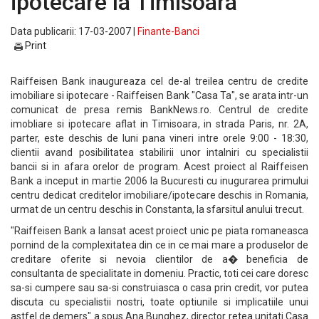
ipotecare la Timisoara
Data publicarii: 17-03-2007 |
Finante-Banci
Print
Raiffeisen Bank inaugureaza cel de-al treilea centru de credite
imobiliare si ipotecare - Raiffeisen Bank "Casa Ta", se arata intr-un
comunicat de presa remis BankNews.ro. Centrul de credite
imobliare si ipotecare aflat in Timisoara, in strada Paris, nr. 2A,
parter, este deschis de luni pana vineri intre orele 9:00 - 18:30,
clientii avand posibilitatea stabilirii unor intalniri cu specialistii
bancii si in afara orelor de program. Acest proiect al Raiffeisen
Bank a inceput in martie 2006 la Bucuresti cu inugurarea primului
centru dedicat creditelor imobiliare/ipotecare deschis in Romania,
urmat de un centru deschis in Constanta, la sfarsitul anului trecut.
"Raiffeisen Bank a lansat acest proiect unic pe piata romaneasca
pornind de la complexitatea din ce in ce mai mare a produselor de
creditare oferite si nevoia clientilor de a� beneficia de
consultanta de specialitate in domeniu. Practic, toti cei care doresc
sa-si cumpere sau sa-si construiasca o casa prin credit, vor putea
discuta cu specialistii nostri, toate optiunile si implicatiile unui
astfel de demers" a spus Ana Bunghez, director retea unitati Casa