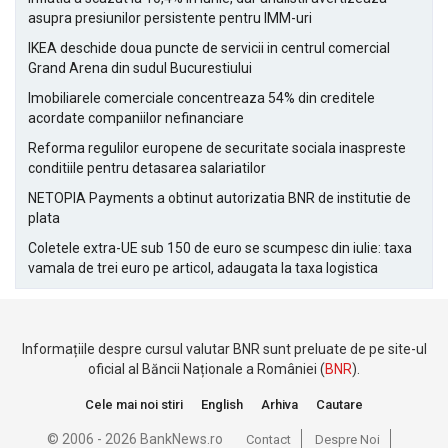
asupra presiunilor persistente pentru IMM-uri
IKEA deschide doua puncte de servicii in centrul comercial
Grand Arena din sudul Bucurestiului
Imobiliarele comerciale concentreaza 54% din creditele
acordate companiilor nefinanciare
Reforma regulilor europene de securitate sociala inaspreste
conditiile pentru detasarea salariatilor
NETOPIA Payments a obtinut autorizatia BNR de institutie de
plata
Coletele extra-UE sub 150 de euro se scumpesc din iulie: taxa
vamala de trei euro pe articol, adaugata la taxa logistica
Informațiile despre cursul valutar BNR sunt preluate de pe site-ul
oficial al Băncii Naționale a României (
BNR
).
Cele mai noi stiri
English
Arhiva
Cautare
© 2006 - 2026 BankNews.ro
Contact
Despre Noi