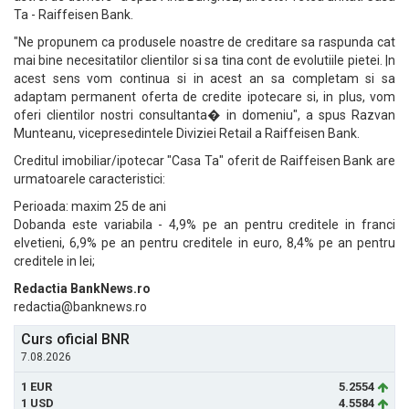
Ta - Raiffeisen Bank.
"Ne propunem ca produsele noastre de creditare sa raspunda cat
mai bine necesitatilor clientilor si sa tina cont de evolutiile pietei. |n
acest sens vom continua si in acest an sa completam si sa
adaptam permanent oferta de credite ipotecare si, in plus, vom
oferi clientilor nostri consultanta� in domeniu", a spus Razvan
Munteanu, vicepresedintele Diviziei Retail a Raiffeisen Bank.
Creditul imobiliar/ipotecar "Casa Ta" oferit de Raiffeisen Bank are
urmatoarele caracteristici:
Perioada: maxim 25 de ani
Dobanda este variabila - 4,9% pe an pentru creditele in franci
elvetieni, 6,9% pe an pentru creditele in euro, 8,4% pe an pentru
creditele in lei;
Redactia BankNews.ro
redactia@banknews.ro
Curs oficial BNR
7.08.2026
1 EUR
5.2554
1 USD
4.5584