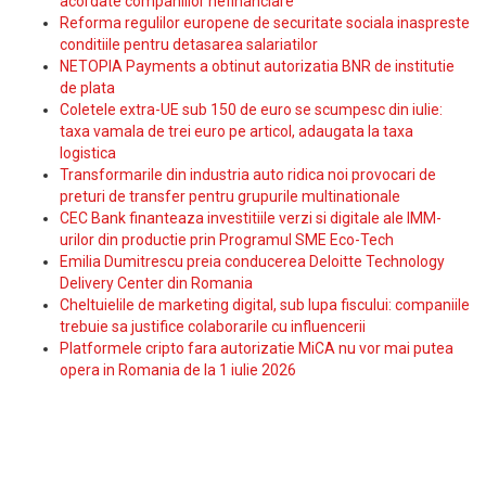
acordate companiilor nefinanciare
Reforma regulilor europene de securitate sociala inaspreste
conditiile pentru detasarea salariatilor
NETOPIA Payments a obtinut autorizatia BNR de institutie
de plata
Coletele extra-UE sub 150 de euro se scumpesc din iulie:
taxa vamala de trei euro pe articol, adaugata la taxa
logistica
Transformarile din industria auto ridica noi provocari de
preturi de transfer pentru grupurile multinationale
CEC Bank finanteaza investitiile verzi si digitale ale IMM-
urilor din productie prin Programul SME Eco-Tech
Emilia Dumitrescu preia conducerea Deloitte Technology
Delivery Center din Romania
Cheltuielile de marketing digital, sub lupa fiscului: companiile
trebuie sa justifice colaborarile cu influencerii
Platformele cripto fara autorizatie MiCA nu vor mai putea
opera in Romania de la 1 iulie 2026