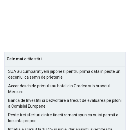
Cele mai citite stiri
SUA au cumparat yeni japonezi pentru prima data in peste un
deceniu, ca semn de prietenie
Accor deschide primul sau hotel din Oradea sub brandul
Mercure
Banca de Investitii si Dezvoltare a trecut de evaluarea pe piloni
a Comisiei Europene
Peste trei sferturi dintre tinerii romani spun ca nu isi permit o
locuinta proprie
Inflatia a scazut la 10,4% in iunie, dar analistii avertizeaza