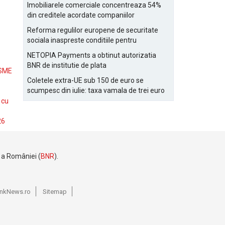
Bucurestiului
Imobiliarele comerciale concentreaza 54%
din creditele acordate companiilor
nefinanciare
Reforma regulilor europene de securitate
sociala inaspreste conditiile pentru
detasarea salariatilor
NETOPIA Payments a obtinut autorizatia
BNR de institutie de plata
 SME
Coletele extra-UE sub 150 de euro se
scumpesc din iulie: taxa vamala de trei euro
pe articol, adaugata la taxa logistica
 cu
26
e a României (
BNR
).
BankNews.ro
Sitemap