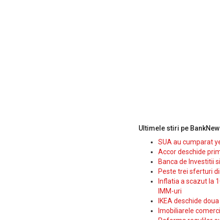
Ultimele stiri pe BankNew
SUA au cumparat yen
Accor deschide prim
Banca de Investitii 
Peste trei sferturi d
Inflatia a scazut la 
IMM-uri
IKEA deschide doua p
Imobiliarele comerc