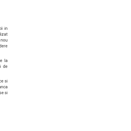
i in
lizat
n nou
ndere
e la
i de
ce si
anca
se si