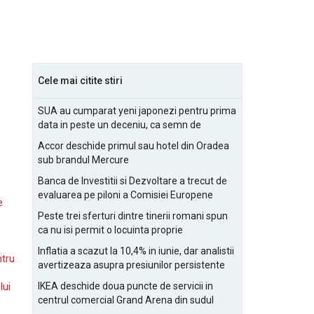
Cele mai citite stiri
SUA au cumparat yeni japonezi pentru prima
data in peste un deceniu, ca semn de
prietenie
Accor deschide primul sau hotel din Oradea
sub brandul Mercure
Banca de Investitii si Dezvoltare a trecut de
evaluarea pe piloni a Comisiei Europene
e
Peste trei sferturi dintre tinerii romani spun
ca nu isi permit o locuinta proprie
Inflatia a scazut la 10,4% in iunie, dar analistii
ntru
avertizeaza asupra presiunilor persistente
pentru IMM-uri
IKEA deschide doua puncte de servicii in
lui
centrul comercial Grand Arena din sudul