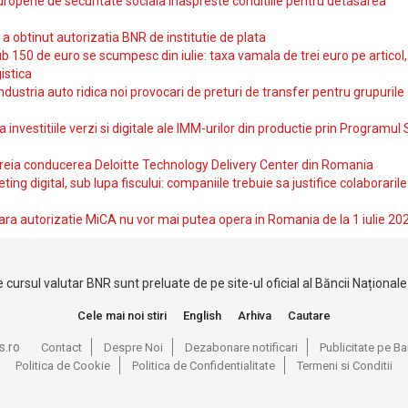
uropene de securitate sociala inaspreste conditiile pentru detasarea
obtinut autorizatia BNR de institutie de plata
b 150 de euro se scumpesc din iulie: taxa vamala de trei euro pe articol,
istica
ndustria auto ridica noi provocari de preturi de transfer pentru grupurile
investitiile verzi si digitale ale IMM-urilor din productie prin Programul
reia conducerea Deloitte Technology Delivery Center din Romania
ting digital, sub lupa fiscului: companiile trebuie sa justifice colaborarile
ara autorizatie MiCA nu vor mai putea opera in Romania de la 1 iulie 20
 cursul valutar BNR sunt preluate de pe site-ul oficial al Băncii Național
Cele mai noi stiri
English
Arhiva
Cautare
s.ro
Contact
Despre Noi
Dezabonare notificari
Publicitate pe 
Politica de Cookie
Politica de Confidentialitate
Termeni si Conditii