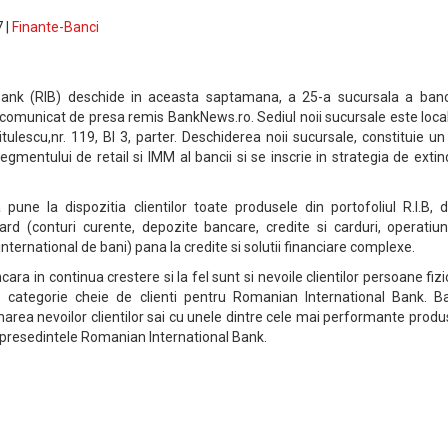
 |
Finante-Banci
ank (RIB) deschide in aceasta saptamana, a 25-a sucursala a banci
 comunicat de presa remis BankNews.ro. Sediul noii sucursale este loca
itulescu,nr. 119, Bl 3, parter. Deschiderea noii sucursale, constituie u
mentului de retail si IMM al bancii si se inscrie in strategia de exti
une la dispozitia clientilor toate produsele din portofoliul R.I.B, d
rd (conturi curente, depozite bancare, credite si carduri, operatiun
international de bani) pana la credite si solutii financiare complexe.
ra in continua crestere si la fel sunt si nevoile clientilor persoane fizi
o categorie cheie de clienti pentru Romanian International Bank. B
narea nevoilor clientilor sai cu unele dintre cele mai performante produ
u, presedintele Romanian International Bank.