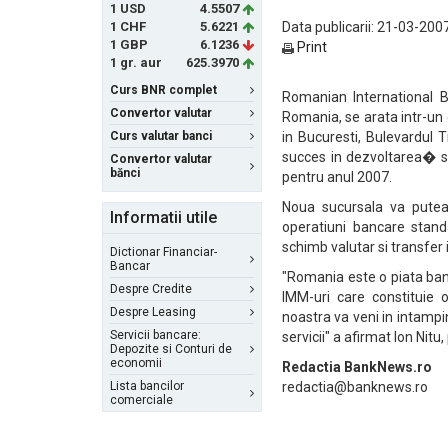
1 USD
4.5507
1 CHF
5.6221
Data publicarii: 21-03-2007
1 GBP
6.1236
Print
1 gr. aur
625.3970
Curs BNR complet
Romanian International B
Convertor valutar
Romania, se arata intr-un
Curs valutar banci
in Bucuresti, Bulevardul T
succes in dezvoltarea� seg
Convertor valutar
bănci
pentru anul 2007.
Noua sucursala va putea p
Informatii utile
operatiuni bancare standa
schimb valutar si transfer 
Dictionar Financiar-
Bancar
"Romania este o piata banca
Despre Credite
IMM-uri care constituie 
Despre Leasing
noastra va veni in intampi
Servicii bancare:
servicii" a afirmat Ion Nit
Depozite si Conturi de
economii
Redactia BankNews.ro
Lista bancilor
redactia@banknews.ro
comerciale