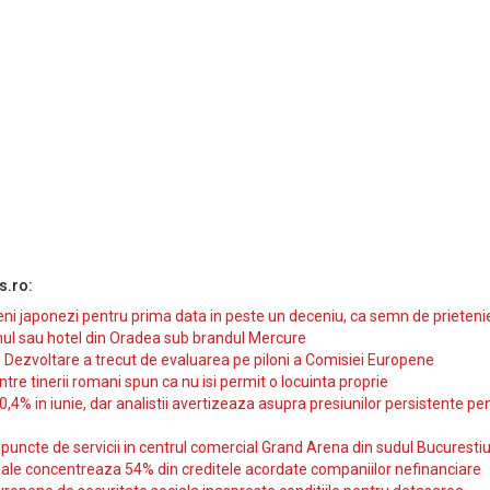
s.ro:
i japonezi pentru prima data in peste un deceniu, ca semn de prieteni
ul sau hotel din Oradea sub brandul Mercure
si Dezvoltare a trecut de evaluarea pe piloni a Comisiei Europene
intre tinerii romani spun ca nu isi permit o locuinta proprie
10,4% in iunie, dar analistii avertizeaza asupra presiunilor persistente pe
uncte de servicii in centrul comercial Grand Arena din sudul Bucurestiu
iale concentreaza 54% din creditele acordate companiilor nefinanciare