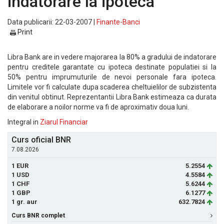
indatorare la ipoteca
Data publicarii: 22-03-2007 |
Finante-Banci
Print
Libra Bank are in vedere majorarea la 80% a gradului de indatorare
pentru creditele garantate cu ipoteca destinate populatiei si la
50% pentru imprumuturile de nevoi personale fara ipoteca.
Limitele vor fi calculate dupa scaderea cheltuielilor de subzistenta
din venitul obtinut. Reprezentantii Libra Bank estimeaza ca durata
de elaborare a noilor norme va fi de aproximativ doua luni.
Integral in
Ziarul Financiar
Curs oficial BNR
7.08.2026
1 EUR
5.2554
1 USD
4.5584
1 CHF
5.6244
1 GBP
6.1277
1 gr. aur
632.7824
Curs BNR complet