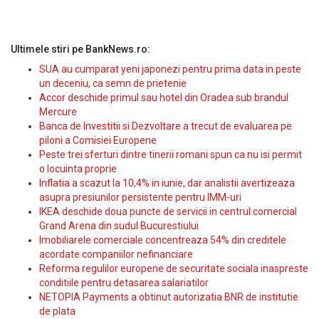
Ultimele stiri pe BankNews.ro:
SUA au cumparat yeni japonezi pentru prima data in peste
un deceniu, ca semn de prietenie
Accor deschide primul sau hotel din Oradea sub brandul
Mercure
Banca de Investitii si Dezvoltare a trecut de evaluarea pe
piloni a Comisiei Europene
Peste trei sferturi dintre tinerii romani spun ca nu isi permit
o locuinta proprie
Inflatia a scazut la 10,4% in iunie, dar analistii avertizeaza
asupra presiunilor persistente pentru IMM-uri
IKEA deschide doua puncte de servicii in centrul comercial
Grand Arena din sudul Bucurestiului
Imobiliarele comerciale concentreaza 54% din creditele
acordate companiilor nefinanciare
Reforma regulilor europene de securitate sociala inaspreste
conditiile pentru detasarea salariatilor
NETOPIA Payments a obtinut autorizatia BNR de institutie
de plata