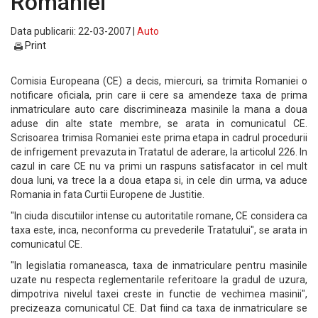
Romaniei
Data publicarii: 22-03-2007 |
Auto
Print
Comisia Europeana (CE) a decis, miercuri, sa trimita Romaniei o
notificare oficiala, prin care ii cere sa amendeze taxa de prima
inmatriculare auto care discrimineaza masinile la mana a doua
aduse din alte state membre, se arata in comunicatul CE.
Scrisoarea trimisa Romaniei este prima etapa in cadrul procedurii
de infrigement prevazuta in Tratatul de aderare, la articolul 226. In
cazul in care CE nu va primi un raspuns satisfacator in cel mult
doua luni, va trece la a doua etapa si, in cele din urma, va aduce
Romania in fata Curtii Europene de Justitie.
"In ciuda discutiilor intense cu autoritatile romane, CE considera ca
taxa este, inca, neconforma cu prevederile Tratatului", se arata in
comunicatul CE.
"In legislatia romaneasca, taxa de inmatriculare pentru masinile
uzate nu respecta reglementarile referitoare la gradul de uzura,
dimpotriva nivelul taxei creste in functie de vechimea masinii",
precizeaza comunicatul CE. Dat fiind ca taxa de inmatriculare se