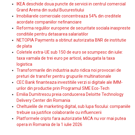
IKEA deschide doua puncte de servicii in centrul comercial
Grand Arena din sudul Bucurestiului
Imobiliarele comerciale concentreaza 54% din creditele
acordate companiilor nefinanciare
Reforma regulilor europene de securitate sociala inaspreste
conditiile pentru detasarea salariatilor
NETOPIA Payments a obtinut autorizatia BNR de institutie
de plata
Coletele extra-UE sub 150 de euro se scumpesc din iulie:
taxa vamala de trei euro pe articol, adaugata la taxa
logistica
Transformarile din industria auto ridica noi provocari de
preturi de transfer pentru grupurile multinationale
CEC Bank finanteaza investitiile verzi si digitale ale IMM-
urilor din productie prin Programul SME Eco-Tech
Emilia Dumitrescu preia conducerea Deloitte Technology
Delivery Center din Romania
Cheltuielile de marketing digital, sub lupa fiscului: companiile
trebuie sa justifice colaborarile cu influencerii
Platformele cripto fara autorizatie MiCA nu vor mai putea
opera in Romania de la 1 iulie 2026