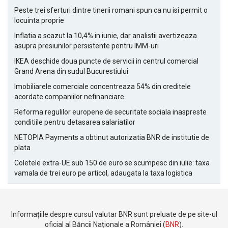
Peste trei sferturi dintre tinerii romani spun ca nu isi permit o
locuinta proprie
Inflatia a scazut la 10,4% in iunie, dar analistii avertizeaza
asupra presiunilor persistente pentru IMM-uri
IKEA deschide doua puncte de servicii in centrul comercial
Grand Arena din sudul Bucurestiului
Imobiliarele comerciale concentreaza 54% din creditele
acordate companiilor nefinanciare
Reforma regulilor europene de securitate sociala inaspreste
conditiile pentru detasarea salariatilor
NETOPIA Payments a obtinut autorizatia BNR de institutie de
plata
Coletele extra-UE sub 150 de euro se scumpesc din iulie: taxa
vamala de trei euro pe articol, adaugata la taxa logistica
Informațiile despre cursul valutar BNR sunt preluate de pe site-ul
oficial al Băncii Naționale a României (
BNR
).