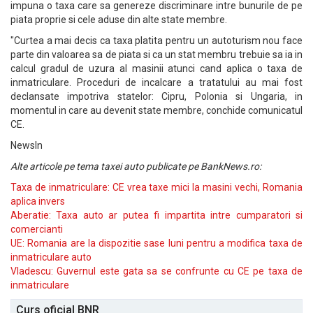
impuna o taxa care sa genereze discriminare intre bunurile de pe
piata proprie si cele aduse din alte state membre.
"Curtea a mai decis ca taxa platita pentru un autoturism nou face
parte din valoarea sa de piata si ca un stat membru trebuie sa ia in
calcul gradul de uzura al masinii atunci cand aplica o taxa de
inmatriculare. Proceduri de incalcare a tratatului au mai fost
declansate impotriva statelor: Cipru, Polonia si Ungaria, in
momentul in care au devenit state membre, conchide comunicatul
CE.
NewsIn
Alte articole pe tema taxei auto publicate pe BankNews.ro:
Taxa de inmatriculare: CE vrea taxe mici la masini vechi, Romania
aplica invers
Aberatie: Taxa auto ar putea fi impartita intre cumparatori si
comercianti
UE: Romania are la dispozitie sase luni pentru a modifica taxa de
inmatriculare auto
Vladescu: Guvernul este gata sa se confrunte cu CE pe taxa de
inmatriculare
Curs oficial BNR