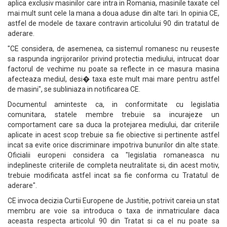
aplica exclusiv masinilor care intra in Romania, masinile taxate cel
mai mult sunt cele la mana a doua aduse din alte tari. In opinia CE,
astfel de modele de taxare contravin articolului 90 din tratatul de
aderare.
"CE considera, de asemenea, ca sistemul romanesc nu reuseste
sa raspunda ingrijorarilor privind protectia mediului, intrucat doar
factorul de vechime nu poate sa reflecte in ce masura masina
afecteaza mediul, desi� taxa este mult mai mare pentru astfel
de masini", se subliniaza in notificarea CE.
Documentul aminteste ca, in conformitate cu legislatia
comunitara, statele membre trebuie sa incurajeze un
comportament care sa duca la protejarea mediului, dar criteriile
aplicate in acest scop trebuie sa fie obiective si pertinente astfel
incat sa evite orice discriminare impotriva bunurilor din alte state.
Oficialii europeni considera ca "legislatia romaneasca nu
indeplineste criteriile de completa neutralitate si, din acest motiv,
trebuie modificata astfel incat sa fie conforma cu Tratatul de
aderare".
CE invoca decizia Curtii Europene de Justitie, potrivit careia un stat
membru are voie sa introduca o taxa de inmatriculare daca
aceasta respecta articolul 90 din Tratat si ca el nu poate sa