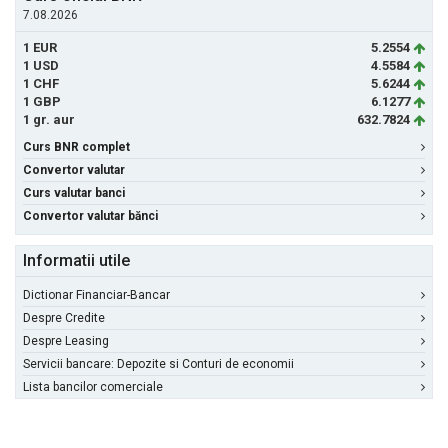
7.08.2026
1 EUR
5.2554
1 USD
4.5584
1 CHF
5.6244
1 GBP
6.1277
1 gr. aur
632.7824
Curs BNR complet
Convertor valutar
Curs valutar banci
Convertor valutar bănci
Informatii utile
Dictionar Financiar-Bancar
Despre Credite
Despre Leasing
Servicii bancare: Depozite si Conturi de economii
Lista bancilor comerciale