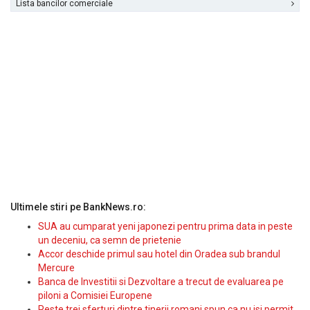
Lista bancilor comerciale
Ultimele stiri pe BankNews.ro:
SUA au cumparat yeni japonezi pentru prima data in peste
un deceniu, ca semn de prietenie
Accor deschide primul sau hotel din Oradea sub brandul
Mercure
Banca de Investitii si Dezvoltare a trecut de evaluarea pe
piloni a Comisiei Europene
Peste trei sferturi dintre tinerii romani spun ca nu isi permit