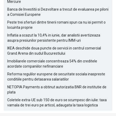
Mercure
Banca de Investitii si Dezvoltare a trecut de evaluarea pe piloni
a Comisiei Europene
Peste trei sferturi dintre tinerii romani spun ca nu isi permit o
locuinta proprie
Inflatia a scazut la 10,4% in iunie, dar analistii avertizeaza
asupra presiunilor persistente pentru IMM-uri
IKEA deschide doua puncte de servicii in centrul comercial
Grand Arena din sudul Bucurestiului
Imobiliarele comerciale concentreaza 54% din creditele
acordate companiilor nefinanciare
Reforma regulilor europene de securitate sociala inaspreste
conditiile pentru detasarea salariatilor
NETOPIA Payments a obtinut autorizatia BNR de institutie de
plata
Coletele extra-UE sub 150 de euro se scumpesc din iulie: taxa
vamala de trei euro pe articol, adaugata la taxa logistica