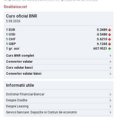
Realitatea.net
Curs oficial BNR
5.08.2026
1 EUR
5.2489
1 USD
4.5480
1 CHF
5.6210
1 GBP
6.1244
1 gr. aur
607.9521
Curs BNR complet
Convertor valutar
Curs valutar banci
Convertor valutar bănci
Informatii utile
Dictionar Financiar-Bancar
Despre Credite
Despre Leasing
Servicii bancare: Depozite si Conturi de economii