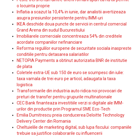
o locuinta proprie
Inflatia a scazut la 10,4% in iunie, dar analistii avertizeaza
asupra presiunilor persistente pentru IMM-uri
IKEA deschide doua puncte de servicii in centrul comercial
Grand Arena din sudul Bucurestiului
Imobiliarele comerciale concentreaza 54% din creditele
acordate companiilor nefinanciare
Reforma regulilor europene de securitate sociala inaspreste
conditiile pentru detasarea salariatilor
NETOPIA Payments a obtinut autorizatia BNR de institutie
de plata
Coletele extra-UE sub 150 de euro se scumpesc din iulie:
taxa vamala de trei euro pe articol, adaugata la taxa
logistica
Transformarile din industria auto ridica noi provocari de
preturi de transfer pentru grupurile multinationale
CEC Bank finanteaza investitiile verzi si digitale ale IMM-
urilor din productie prin Programul SME Eco-Tech
Emilia Dumitrescu preia conducerea Deloitte Technology
Delivery Center din Romania
Cheltuielile de marketing digital, sub lupa fiscului: companiile
trebuie sa justifice colaborarile cu influencerii