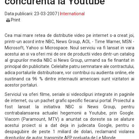
concurenta la Youtube
Data publicarii: 23-03-2007 |
International
Print
Cea mai mare retea de distributie video pe internet s-a creat joi,
printr-un acord intre NBC, News Group, AOL - Time Warner, MSN -
Microsoft, Yahoo si Microspace. Noul serviciu va fi lansat in vara
acestui an si va oferi mii de ore de productii video dintr-un catalog
al grupurilor media NBC si News Group, urmand sa fie finantat in
principal din publicitate. Celelalte patru semnatare ale contractului,
adica portalurile distribuitoare, vor contribui cu audienta online, ele
sustinand ca 96 % dintre internautii americani sunt vizitatori ai
acestor portaluri.
Serviciul va oferi filme, seriale si videoclipuri integrate in paginile
de internet, cu un pachet grafic specific fiecarui portal. Proiectul a
fost lansat la initiativa NBC si News Group, pentru
contrabalansarea actualei hegemonii a Youtube, prin Google.
Viacom (Paramount, MTV) a anuntat ca doreste sa se alature
acestui proiect si a dat deja in judecata Google, pentru o
despagubire de peste 1 miliard de dolari, reclamand violarea
drepturilor de autor, transmite AFP preluata de Le Monde.