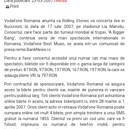
Data publicarii: 23-03-2007 |
Media
Print
Vodafone Romania anunta ca Rolling Stones va concerta live in
Bucuresti, la data de 17 iulie 2007, pe stadionul Lia Manoliu.
Concertul, care face parte din turneul mondial al trupei, "A Bigger
Bang", continua seria de mari spectacole internationale in
Romania, Vodafone Best Music, se arata intr-un comunicat de
presa remis BankNews.ro.
Pentru a face concertul accesibil unui numar cat mai mare de
spectatori, biletele vor fi disponibile intr-o gama larga de categorii
de preturi: 87 RON, 97 RON, 137 RON, 167 RON, 197 RON, la care se
adauga bilete VIP, la 797 RON.
Prin contractul de sponsorizare, Vodafone Romania va asigura
acces la bilete pentru clientii sai, inainte de punerea in vanzare
pentru publicul larg. Toti clientii Vodafone Romania pot achizitiona
online bilete in avans, la adresa ticketpoint.ro, intre 28 martie si 1
aprilie 2007. Orice client activ in reteaua Vodafone Romania poate
cumpara online cel mult 4 bilete, prin simpla trimitere a unui SMS
gratuit la numarul 1855. Clientul va primi un cod unic care va fi
folosit, impreuna cu numarul de telefon mobil, pentru