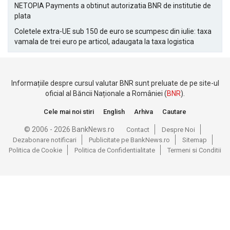
NETOPIA Payments a obtinut autorizatia BNR de institutie de
plata
Coletele extra-UE sub 150 de euro se scumpesc din iulie: taxa
vamala de trei euro pe articol, adaugata la taxa logistica
Informațiile despre cursul valutar BNR sunt preluate de pe site-ul
oficial al Băncii Naționale a României (
BNR
).
Cele mai noi stiri
English
Arhiva
Cautare
© 2006 - 2026 BankNews.ro
Contact
Despre Noi
Dezabonare notificari
Publicitate pe BankNews.ro
Sitemap
Politica de Cookie
Politica de Confidentialitate
Termeni si Conditii