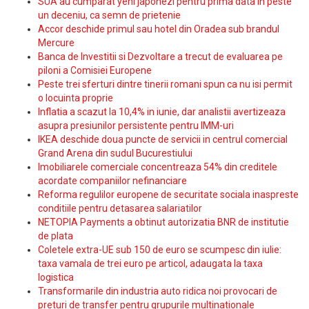
SUA au cumparat yeni japonezi pentru prima data in peste
un deceniu, ca semn de prietenie
Accor deschide primul sau hotel din Oradea sub brandul
Mercure
Banca de Investitii si Dezvoltare a trecut de evaluarea pe
piloni a Comisiei Europene
Peste trei sferturi dintre tinerii romani spun ca nu isi permit
o locuinta proprie
Inflatia a scazut la 10,4% in iunie, dar analistii avertizeaza
asupra presiunilor persistente pentru IMM-uri
IKEA deschide doua puncte de servicii in centrul comercial
Grand Arena din sudul Bucurestiului
Imobiliarele comerciale concentreaza 54% din creditele
acordate companiilor nefinanciare
Reforma regulilor europene de securitate sociala inaspreste
conditiile pentru detasarea salariatilor
NETOPIA Payments a obtinut autorizatia BNR de institutie
de plata
Coletele extra-UE sub 150 de euro se scumpesc din iulie:
taxa vamala de trei euro pe articol, adaugata la taxa
logistica
Transformarile din industria auto ridica noi provocari de
preturi de transfer pentru grupurile multinationale