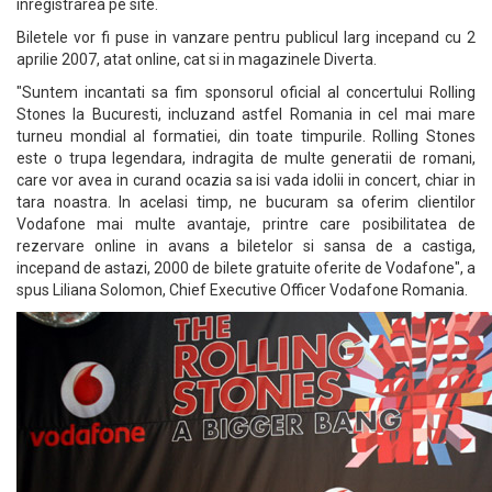
inregistrarea pe site.
Biletele vor fi puse in vanzare pentru publicul larg incepand cu 2
aprilie 2007, atat online, cat si in magazinele Diverta.
"Suntem incantati sa fim sponsorul oficial al concertului Rolling
Stones la Bucuresti, incluzand astfel Romania in cel mai mare
turneu mondial al formatiei, din toate timpurile. Rolling Stones
este o trupa legendara, indragita de multe generatii de romani,
care vor avea in curand ocazia sa isi vada idolii in concert, chiar in
tara noastra. In acelasi timp, ne bucuram sa oferim clientilor
Vodafone mai multe avantaje, printre care posibilitatea de
rezervare online in avans a biletelor si sansa de a castiga,
incepand de astazi, 2000 de bilete gratuite oferite de Vodafone", a
spus Liliana Solomon, Chief Executive Officer Vodafone Romania.