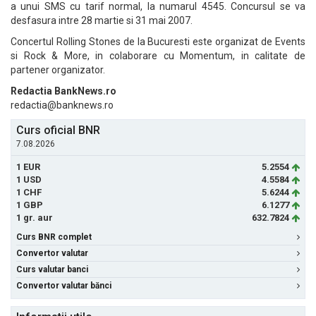
a unui SMS cu tarif normal, la numarul 4545. Concursul se va
desfasura intre 28 martie si 31 mai 2007.
Concertul Rolling Stones de la Bucuresti este organizat de Events
si Rock & More, in colaborare cu Momentum, in calitate de
partener organizator.
Redactia BankNews.ro
redactia@banknews.ro
Curs oficial BNR
7.08.2026
1 EUR
5.2554
1 USD
4.5584
1 CHF
5.6244
1 GBP
6.1277
1 gr. aur
632.7824
Curs BNR complet
Convertor valutar
Curs valutar banci
Convertor valutar bănci