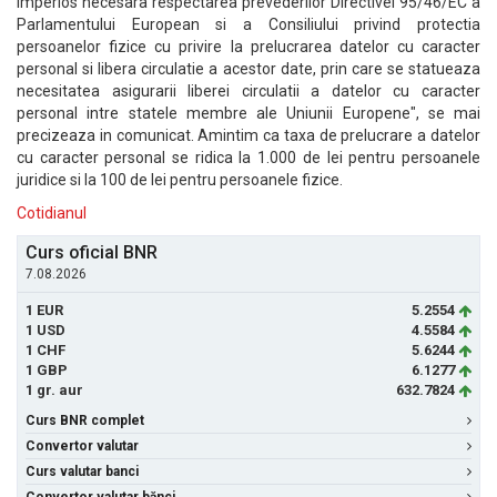
imperios necesara respectarea prevederilor Directivei 95/46/EC a
Parlamentului European si a Consiliului privind protectia
persoanelor fizice cu privire la prelucrarea datelor cu caracter
personal si libera circulatie a acestor date, prin care se statueaza
necesitatea asigurarii liberei circulatii a datelor cu caracter
personal intre statele membre ale Uniunii Europene", se mai
precizeaza in comunicat. Amintim ca taxa de prelucrare a datelor
cu caracter personal se ridica la 1.000 de lei pentru persoanele
juridice si la 100 de lei pentru persoanele fizice.
Cotidianul
Curs oficial BNR
7.08.2026
1 EUR
5.2554
1 USD
4.5584
1 CHF
5.6244
1 GBP
6.1277
1 gr. aur
632.7824
Curs BNR complet
Convertor valutar
Curs valutar banci