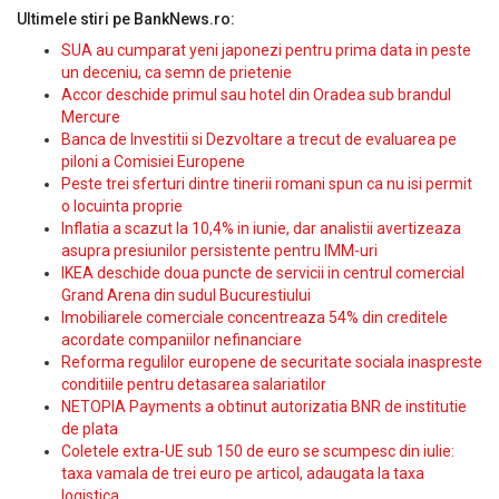
Ultimele stiri pe BankNews.ro:
SUA au cumparat yeni japonezi pentru prima data in peste
un deceniu, ca semn de prietenie
Accor deschide primul sau hotel din Oradea sub brandul
Mercure
Banca de Investitii si Dezvoltare a trecut de evaluarea pe
piloni a Comisiei Europene
Peste trei sferturi dintre tinerii romani spun ca nu isi permit
o locuinta proprie
Inflatia a scazut la 10,4% in iunie, dar analistii avertizeaza
asupra presiunilor persistente pentru IMM-uri
IKEA deschide doua puncte de servicii in centrul comercial
Grand Arena din sudul Bucurestiului
Imobiliarele comerciale concentreaza 54% din creditele
acordate companiilor nefinanciare
Reforma regulilor europene de securitate sociala inaspreste
conditiile pentru detasarea salariatilor
NETOPIA Payments a obtinut autorizatia BNR de institutie
de plata
Coletele extra-UE sub 150 de euro se scumpesc din iulie:
taxa vamala de trei euro pe articol, adaugata la taxa
logistica