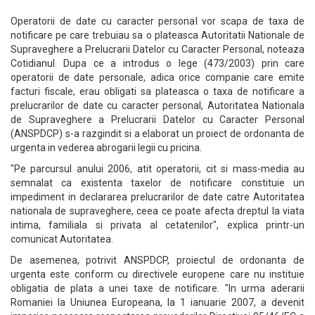
Operatorii de date cu caracter personal vor scapa de taxa de
notificare pe care trebuiau sa o plateasca Autoritatii Nationale de
Supraveghere a Prelucrarii Datelor cu Caracter Personal, noteaza
Cotidianul. Dupa ce a introdus o lege (473/2003) prin care
operatorii de date personale, adica orice companie care emite
facturi fiscale, erau obligati sa plateasca o taxa de notificare a
prelucrarilor de date cu caracter personal, Autoritatea Nationala
de Supraveghere a Prelucrarii Datelor cu Caracter Personal
(ANSPDCP) s-a razgindit si a elaborat un proiect de ordonanta de
urgenta in vederea abrogarii legii cu pricina.
"Pe parcursul anului 2006, atit operatorii, cit si mass-media au
semnalat ca existenta taxelor de notificare constituie un
impediment in declararea prelucrarilor de date catre Autoritatea
nationala de supraveghere, ceea ce poate afecta dreptul la viata
intima, familiala si privata al cetatenilor", explica printr-un
comunicat Autoritatea.
De asemenea, potrivit ANSPDCP, proiectul de ordonanta de
urgenta este conform cu directivele europene care nu instituie
obligatia de plata a unei taxe de notificare. "In urma aderarii
Romaniei la Uniunea Europeana, la 1 ianuarie 2007, a devenit