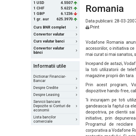
1 USD
4.5507
Romania
1 CHF
5.6221
1 GBP
6.1236
1 gr. aur
625.3970
Data publicarii: 28-03-2007
Print
Curs BNR complet
Convertor valutar
Curs valutar banci
Vodafone Romania anunta 
accesoriilor, o initiativa 
Convertor valutar
bănci
mai curat si mai sanatos,
Incepand de astazi, Vodafo
Informatii utile
la toti utilizatorii de t
magazine proprii din tara.
Dictionar Financiar-
Bancar
Prin acest program, Vod
Despre Credite
dispozitive hands-free, ca
Despre Leasing
'Ii incurajam pe toti uti
Servicii bancare:
gandeasca la faptul ca el
Depozite si Conturi de
economii
deopotriva, pe clientii sa
Lista bancilor
initiative, prin depuner
comerciale
Programul de reciclare 
corporativa a Vodafone Rom