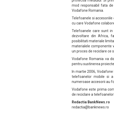
protectia mediului. Si pr
mod responsabil fata de l
Vodafone Romania.
Telefoanele si accesoriil
cu care Vodafone colaborea
Telefoanele care sunt in s
dezvoltare din Africa, fa
posibilitati materiale limi
materialele componente vo
un proces de reciclare ce 
Vodafone Romania va dona
pentru sustinerea proiecte
In martie 2006, Vodafone R
telefoanelor mobile si 
numeroase accesorii au fos
Vodafone este prima comp
de reciclare a telefoanelo
Redactia BankNews.ro
redactia@banknews.ro