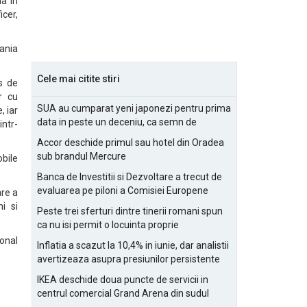
na in
cer,
ania
Cele mai citite stiri
rs de
or cu
SUA au cumparat yeni japonezi pentru prima
, iar
data in peste un deceniu, ca semn de
intr-
prietenie
Accor deschide primul sau hotel din Oradea
sub brandul Mercure
bile
Banca de Investitii si Dezvoltare a trecut de
evaluarea pe piloni a Comisiei Europene
are a
i si
Peste trei sferturi dintre tinerii romani spun
ca nu isi permit o locuinta proprie
onal
Inflatia a scazut la 10,4% in iunie, dar analistii
avertizeaza asupra presiunilor persistente
pentru IMM-uri
IKEA deschide doua puncte de servicii in
centrul comercial Grand Arena din sudul