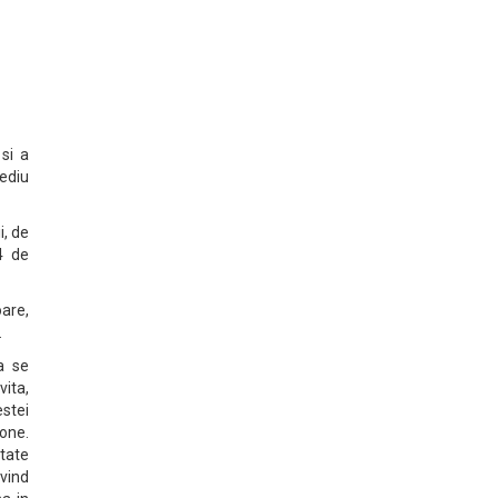
si a
mediu
i, de
4 de
are,
.
a se
vita,
estei
one.
tate
ivind