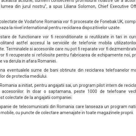
in aceasta actiune, suntem consecventi promisiunii noastre de a actio
umea din jurul nostru", a spus Liliana Solomon, Chief Executive Offi
e colectate de Vodafone Romania vor fi procesate de Fonebak UK, comp
za la nivel international pentru reciclarea dispozitivelor uzate.
tare de functionare vor fi reconditionate si reutilizate in tari in cu
cilitand astfel accesul la serviciile de telefonie mobila utilizatoril
tate. Terminalele si accesoriile care nu pot fi reparate vor fi dezmembrate
r fi recuperate si refolosite pentru fabricarea de echipamente noi, pr
se va derula in afara Romaniei.
 eventualele sume de bani obtinute din reciclarea telefoanelor mo
lor de protectia mediului.
omania a initiat, pentru angajatii sai, un program pilot intern de recicl
a accesoriilor. In doar o saptamana, peste 1000 de telefoane vech
t colectate de la angajatii companiei.
anie de telecomunicatii din Romania care lanseaza un program nati
r mobile, cu puncte de colectare amenajate in toate magazinele proprii.