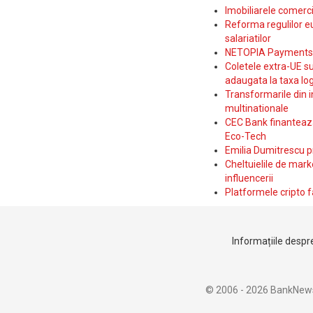
Imobiliarele comerc
Reforma regulilor e
salariatilor
NETOPIA Payments a 
Coletele extra-UE su
adaugata la taxa log
Transformarile din i
multinationale
CEC Bank finanteaza 
Eco-Tech
Emilia Dumitrescu p
Cheltuielile de marke
influencerii
Platformele cripto f
Informațiile despre
© 2006 - 2026 BankNew