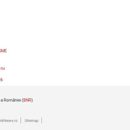
 SME
 cu
26
e a României (
BNR
).
BankNews.ro
Sitemap