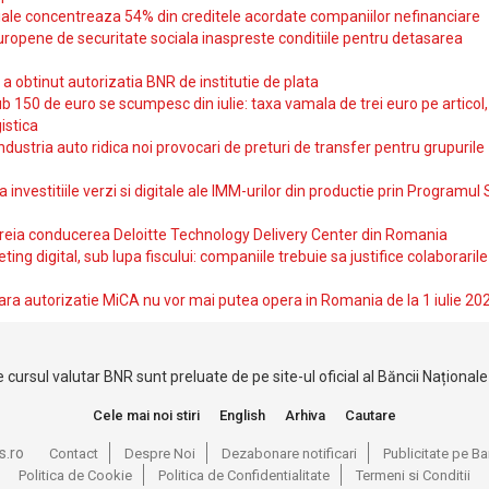
iale concentreaza 54% din creditele acordate companiilor nefinanciare
uropene de securitate sociala inaspreste conditiile pentru detasarea
obtinut autorizatia BNR de institutie de plata
b 150 de euro se scumpesc din iulie: taxa vamala de trei euro pe articol,
istica
ndustria auto ridica noi provocari de preturi de transfer pentru grupurile
investitiile verzi si digitale ale IMM-urilor din productie prin Programul
reia conducerea Deloitte Technology Delivery Center din Romania
ting digital, sub lupa fiscului: companiile trebuie sa justifice colaborarile
ara autorizatie MiCA nu vor mai putea opera in Romania de la 1 iulie 20
 cursul valutar BNR sunt preluate de pe site-ul oficial al Băncii Național
Cele mai noi stiri
English
Arhiva
Cautare
s.ro
Contact
Despre Noi
Dezabonare notificari
Publicitate pe 
Politica de Cookie
Politica de Confidentialitate
Termeni si Conditii