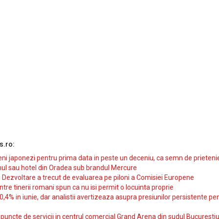
s.ro:
i japonezi pentru prima data in peste un deceniu, ca semn de prieteni
ul sau hotel din Oradea sub brandul Mercure
si Dezvoltare a trecut de evaluarea pe piloni a Comisiei Europene
intre tinerii romani spun ca nu isi permit o locuinta proprie
10,4% in iunie, dar analistii avertizeaza asupra presiunilor persistente pe
uncte de servicii in centrul comercial Grand Arena din sudul Bucurestiu