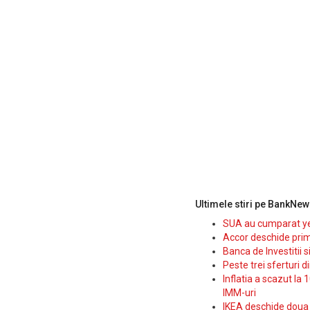
Ultimele stiri pe BankNew
SUA au cumparat yen
Accor deschide prim
Banca de Investitii 
Peste trei sferturi d
Inflatia a scazut la 
IMM-uri
IKEA deschide doua p