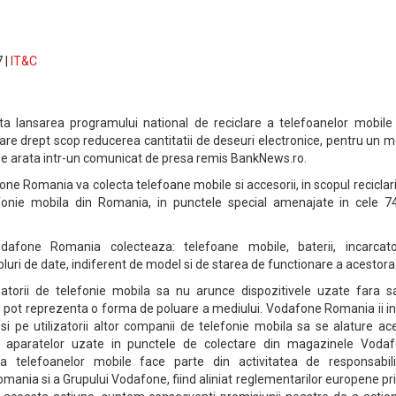
 |
IT&C
lansarea programului national de reciclare a telefoanelor mobile 
ce are drept scop reducerea cantitatii de deseuri electronice, pentru un 
 se arata intr-un comunicat de presa remis BankNews.ro.
ne Romania va colecta telefoane mobile si accesorii, in scopul reciclari
elefonie mobila din Romania, in punctele special amenajate in cele 7
afone Romania colecteaza: telefoane mobile, baterii, incarcato
bluri de date, indiferent de model si de starea de functionare a acestora
lizatorii de telefonie mobila sa nu arunce dispozitivele uzate fara s
e pot reprezenta o forma de poluare a mediului. Vodafone Romania ii in
i si pe utilizatorii altor companii de telefonie mobila sa se alature ac
ea aparatelor uzate in punctele de colectare din magazinele Vodaf
a telefoanelor mobile face parte din activitatea de responsabili
ania si a Grupului Vodafone, fiind aliniat reglementarilor europene pr