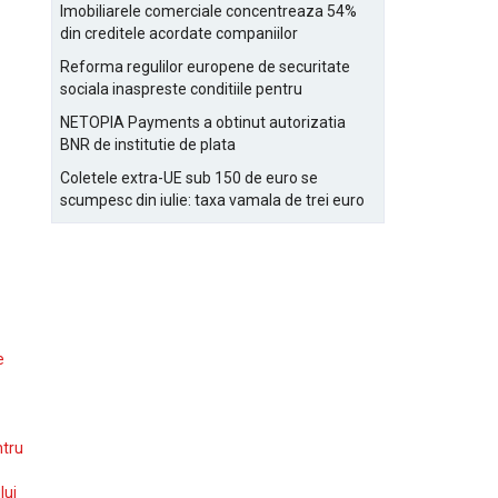
Bucurestiului
Imobiliarele comerciale concentreaza 54%
din creditele acordate companiilor
nefinanciare
Reforma regulilor europene de securitate
sociala inaspreste conditiile pentru
detasarea salariatilor
NETOPIA Payments a obtinut autorizatia
BNR de institutie de plata
Coletele extra-UE sub 150 de euro se
scumpesc din iulie: taxa vamala de trei euro
pe articol, adaugata la taxa logistica
e
ntru
lui