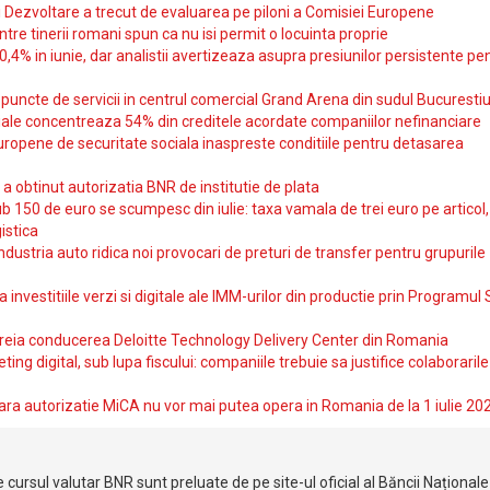
si Dezvoltare a trecut de evaluarea pe piloni a Comisiei Europene
intre tinerii romani spun ca nu isi permit o locuinta proprie
10,4% in iunie, dar analistii avertizeaza asupra presiunilor persistente pe
uncte de servicii in centrul comercial Grand Arena din sudul Bucurestiu
iale concentreaza 54% din creditele acordate companiilor nefinanciare
uropene de securitate sociala inaspreste conditiile pentru detasarea
obtinut autorizatia BNR de institutie de plata
b 150 de euro se scumpesc din iulie: taxa vamala de trei euro pe articol,
istica
ndustria auto ridica noi provocari de preturi de transfer pentru grupurile
investitiile verzi si digitale ale IMM-urilor din productie prin Programul
reia conducerea Deloitte Technology Delivery Center din Romania
ting digital, sub lupa fiscului: companiile trebuie sa justifice colaborarile
ara autorizatie MiCA nu vor mai putea opera in Romania de la 1 iulie 20
 cursul valutar BNR sunt preluate de pe site-ul oficial al Băncii Național