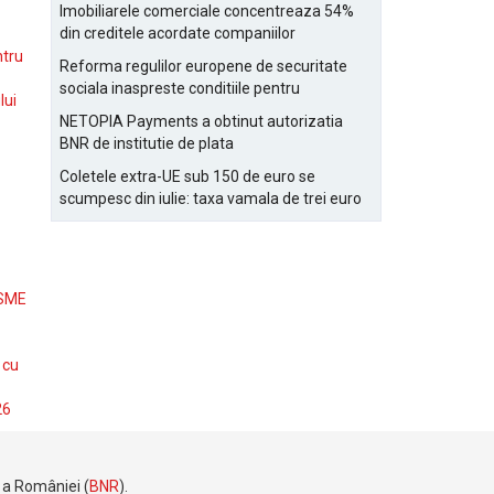
Bucurestiului
Imobiliarele comerciale concentreaza 54%
din creditele acordate companiilor
nefinanciare
ntru
Reforma regulilor europene de securitate
sociala inaspreste conditiile pentru
lui
detasarea salariatilor
NETOPIA Payments a obtinut autorizatia
BNR de institutie de plata
Coletele extra-UE sub 150 de euro se
scumpesc din iulie: taxa vamala de trei euro
pe articol, adaugata la taxa logistica
 SME
 cu
26
e a României (
BNR
).