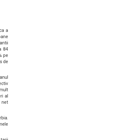
ca a
ioane
antii
la 84
0% pe
es de
anul
ectiv
mult
ri al
 net
bia.
mele
tarii