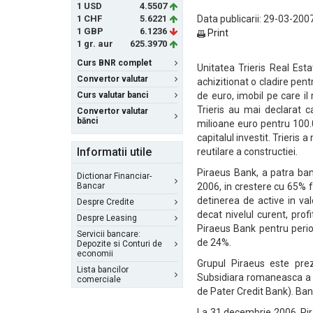
1 USD
4.5507
1 CHF
5.6221
Data publicarii: 29-03-2007
1 GBP
6.1236
Print
1 gr. aur
625.3970
Curs BNR complet
Unitatea Trieris Real Es
Convertor valutar
achizitionat o cladire pen
Curs valutar banci
de euro, imobil pe care il
Trieris au mai declarat c
Convertor valutar
bănci
milioane euro pentru 100.
capitalul investit. Trieri
Informatii utile
reutilare a constructiei.
Piraeus Bank, a patra ban
Dictionar Financiar-
Bancar
2006, in crestere cu 65% 
detinerea de active in va
Despre Credite
decat nivelul curent, prof
Despre Leasing
Piraeus Bank pentru perio
Servicii bancare:
de 24%.
Depozite si Conturi de
economii
Grupul Piraeus este preze
Lista bancilor
Subsidiara romaneasca a g
comerciale
de Pater Credit Bank). Ban
La 31 decembrie 2006, Pira