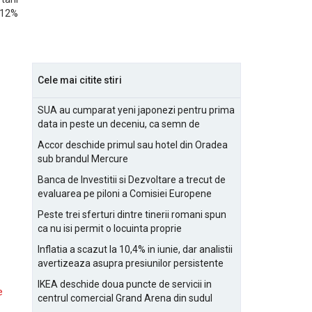
1,12%
Cele mai citite stiri
SUA au cumparat yeni japonezi pentru prima
data in peste un deceniu, ca semn de
prietenie
Accor deschide primul sau hotel din Oradea
sub brandul Mercure
Banca de Investitii si Dezvoltare a trecut de
evaluarea pe piloni a Comisiei Europene
Peste trei sferturi dintre tinerii romani spun
ca nu isi permit o locuinta proprie
Inflatia a scazut la 10,4% in iunie, dar analistii
avertizeaza asupra presiunilor persistente
pentru IMM-uri
IKEA deschide doua puncte de servicii in
e
centrul comercial Grand Arena din sudul