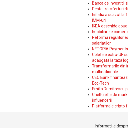
Banca de Investitii 
Peste trei sferturi d
Inflatia a scazut la 
IMM-uri
IKEA deschide doua p
Imobiliarele comerc
Reforma regulilor e
salariatilor
NETOPIA Payments a 
Coletele extra-UE su
adaugata la taxa log
Transformarile din i
multinationale
CEC Bank finanteaza 
Eco-Tech
Emilia Dumitrescu p
Cheltuielile de marke
influencerii
Platformele cripto f
Informațiile despre