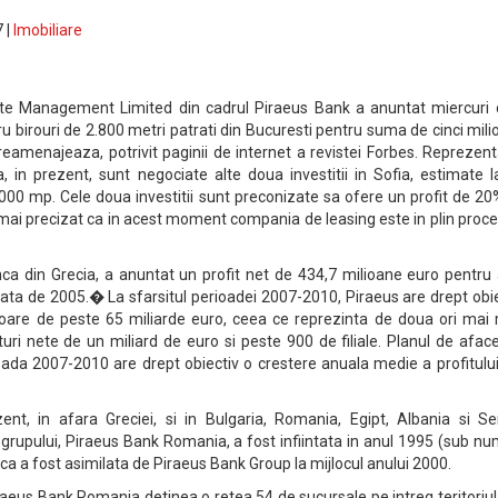
 |
Imobiliare
tate Management Limited din cadrul Piraeus Bank a anuntat miercuri 
tru birouri de 2.800 metri patrati din Bucuresti pentru suma de cinci mil
 reamenajeaza, potrivit paginii de internet a revistei Forbes. Reprezent
a, in prezent, sunt negociate alte doua investitii in Sofia, estimate 
000 mp. Cele doua investitii sunt preconizate sa ofere un profit de 2
s a mai precizat ca in acest moment compania de leasing este in plin proc
ca din Grecia, a anuntat un profit net de 434,7 milioane euro pentru 
fata de 2005.� La sfarsitul perioadei 2007-2010, Piraeus are drept obi
loare de peste 65 miliarde euro, ceea ce reprezinta de doua ori mai 
ituri nete de un miliard de euro si peste 900 de filiale. Planul de aface
ada 2007-2010 are drept obiectiv o crestere anuala medie a profitului
nt, in afara Greciei, si in Bulgaria, Romania, Egipt, Albania si Ser
rupului, Piraeus Bank Romania, a fost infiintata in anul 1995 (sub nu
ca a fost asimilata de Piraeus Bank Group la mijlocul anului 2000.
eus Bank Romania detinea o retea 54 de sucursale pe intreg teritoriul 