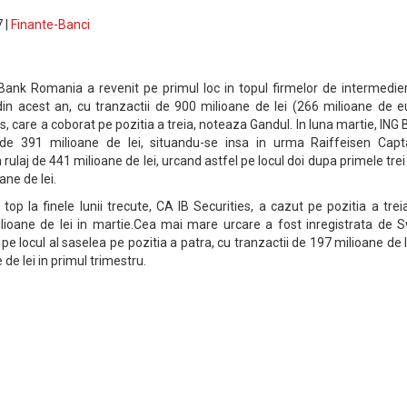
 |
Finante-Banci
 Bank Romania a revenit pe primul loc in topul firmelor de intermedie
 din acest an, cu tranzactii de 900 milioane de lei (266 milioane de e
, care a coborat pe pozitia a treia, noteaza Gandul. In luna martie, ING
 de 391 milioane de lei, situandu-se insa in urma Raiffeisen Capt
rulaj de 441 milioane de lei, urcand astfel pe locul doi dupa primele trei 
ane de lei.
 top la finele lunii trecute, CA IB Securities, a cazut pe pozitia a trei
lioane de lei in martie.Cea mai mare urcare a fost inregistrata de S
pe locul al saselea pe pozitia a patra, cu tranzactii de 197 milioane de l
 de lei in primul trimestru.