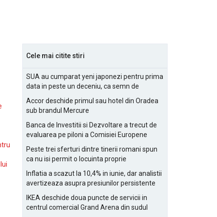
Cele mai citite stiri
SUA au cumparat yeni japonezi pentru prima
data in peste un deceniu, ca semn de
prietenie
Accor deschide primul sau hotel din Oradea
e
sub brandul Mercure
Banca de Investitii si Dezvoltare a trecut de
evaluarea pe piloni a Comisiei Europene
ntru
Peste trei sferturi dintre tinerii romani spun
ca nu isi permit o locuinta proprie
lui
Inflatia a scazut la 10,4% in iunie, dar analistii
avertizeaza asupra presiunilor persistente
pentru IMM-uri
IKEA deschide doua puncte de servicii in
centrul comercial Grand Arena din sudul