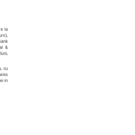
re la
uro),
 Bank
al &
luni,
a, cu
wiss
ei in