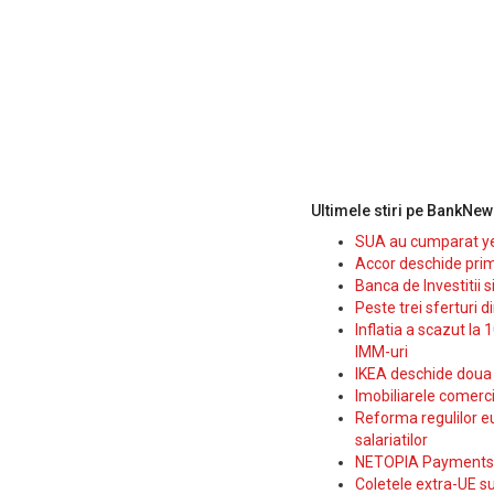
Ultimele stiri pe BankNew
SUA au cumparat yen
Accor deschide prim
Banca de Investitii 
Peste trei sferturi d
Inflatia a scazut la 
IMM-uri
IKEA deschide doua p
Imobiliarele comerc
Reforma regulilor e
salariatilor
NETOPIA Payments a 
Coletele extra-UE su