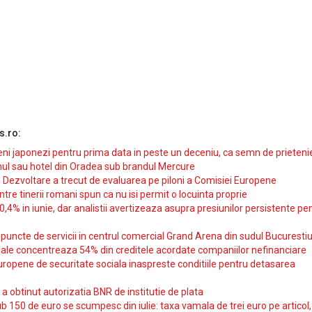
s.ro:
i japonezi pentru prima data in peste un deceniu, ca semn de prieteni
ul sau hotel din Oradea sub brandul Mercure
si Dezvoltare a trecut de evaluarea pe piloni a Comisiei Europene
intre tinerii romani spun ca nu isi permit o locuinta proprie
10,4% in iunie, dar analistii avertizeaza asupra presiunilor persistente pe
uncte de servicii in centrul comercial Grand Arena din sudul Bucurestiu
iale concentreaza 54% din creditele acordate companiilor nefinanciare
uropene de securitate sociala inaspreste conditiile pentru detasarea
obtinut autorizatia BNR de institutie de plata
b 150 de euro se scumpesc din iulie: taxa vamala de trei euro pe articol,