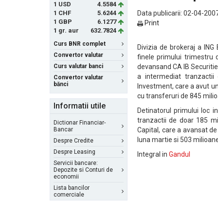
1 USD
4.5584
1 CHF
5.6244
Data publicarii: 02-04-2007
1 GBP
6.1277
Print
1 gr. aur
632.7824
Curs BNR complet
Divizia de brokeraj a ING
Convertor valutar
finele primului trimestru
Curs valutar banci
devansand CA IB Securities
a intermediat tranzactii
Convertor valutar
bănci
Investment, care a avut un 
cu transferuri de 845 milio
Informatii utile
Detinatorul primului loc in
tranzactii de doar 185 mi
Dictionar Financiar-
Bancar
Capital, care a avansat de 
luna martie si 503 milioane
Despre Credite
Despre Leasing
Integral in
Gandul
Servicii bancare:
Depozite si Conturi de
economii
Lista bancilor
comerciale