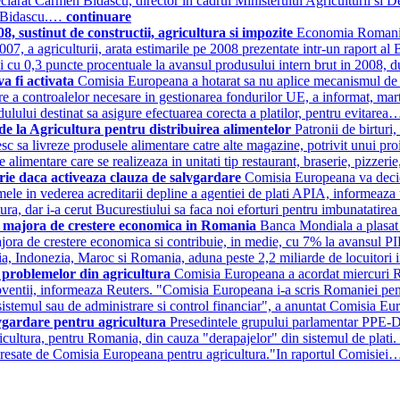
declarat Carmen Bidascu, director in cadrul Ministerului Agriculturii si
us Bidascu.…
continuare
 sustinut de constructii, agricultura si impozite
Economia Romaniei 
 2007, a agriculturii, arata estimarile pe 2008 prezentate intr-un raport
bui cu 0,3 puncte procentuale la avansul produsului intern brut in 2008,
a fi activata
Comisia Europeana a hotarat sa nu aplice mecanismul de 
care a controalelor necesare in gestionarea fondurilor UE, a informat, ma
lului destinat sa asigure efectuarea corecta a platilor, pentru evitare
 de la Agricultura pentru distribuirea alimentelor
Patronii de birturi,
sc sa livreze produsele alimentare catre alte magazine, potrivit unui 
alimentare care se realizeaza in unitati tip restaurant, braserie, pizzeri
rie daca activeaza clauza de salvgardare
Comisia Europeana va decide
le in vederea acreditarii depline a agentiei de plati APIA, informeaza 
ra, dar i-a cerut Bucurestiului sa faca noi eforturi pentru imbunatatire
a majora de crestere economica in Romania
Banca Mondiala a plasat 
ajora de crestere economica si contribuie, in medie, cu 7% la avansul PIB
dia, Indonezia, Maroc si Romania, aduna peste 2,2 miliarde de locuitori 
problemelor din agricultura
Comisia Europeana a acordat miercuri Ro
 subventii, informeaza Reuters. "Comisia Europeana i-a scris Romaniei pen
n sistemul sau de administrare si control financiar", a anuntat Comisia
lvgardare pentru agricultura
Presedintele grupului parlamentar PPE-D
gricultura, pentru Romania, din cauza "derapajelor" din sistemul de plati.
 adresate de Comisia Europeana pentru agricultura."In raportul Comisie