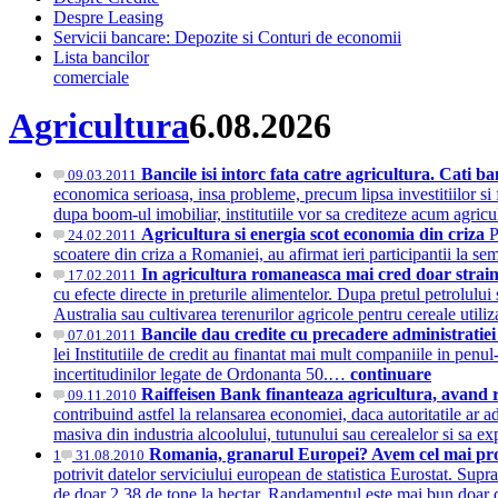
Despre Leasing
Servicii bancare: Depozite si Conturi de economii
Lista bancilor
comerciale
Agricultura
6.08.2026
Bancile isi intorc fata catre agricultura. Cati b
09.03.2011
economica serioasa, insa probleme, precum lipsa investitiilor si 
dupa boom-ul imobiliar, institutiile vor sa crediteze acum agri
Agricultura si energia scot economia din criza
P
24.02.2011
scoatere din criza a Romaniei, au afirmat ieri participantii la 
In agricultura romaneasca mai cred doar strain
17.02.2011
cu efecte directe in preturile alimentelor. Dupa pretul petrolului 
Australia sau cultivarea terenurilor agricole pentru cereale util
Bancile dau credite cu precadere administratiei
07.01.2011
lei Institutiile de credit au finantat mai mult companiile in penul
incertitudinilor legate de Ordonanta 50.…
continuare
Raiffeisen Bank finanteaza agricultura, avand re
09.11.2010
contribuind astfel la relansarea economiei, daca autoritatile ar 
masiva din industria alcoolului, tutunului sau cerealelor si sa e
Romania, granarul Europei? Avem cel mai pros
1
31.08.2010
potrivit datelor serviciului european de statistica Eurostat. Supra
de doar 2,38 de tone la hectar. Randamentul este mai bun doar d