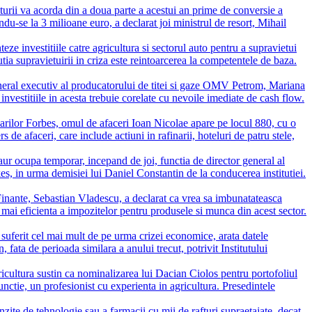
turii va acorda din a doua parte a acestui an prime de conversie a
du-se la 3 milioane euro, a declarat joi ministrul de resort, Mihail
teze investitiile catre agricultura si sectorul auto pentru a supravietui
tia supravietuirii in criza este reintoarcerea la competentele de baza.
neral executiv al producatorului de titei si gaze OMV Petrom, Mariana
 investitiile in acesta trebuie corelate cu nevoile imediate de cash flow.
darilor Forbes, omul de afaceri Ioan Nicolae apare pe locul 880, cu o
 de afaceri, care include actiuni in rafinarii, hoteluri de patru stele,
ur ocupa temporar, incepand de joi, functia de director general al
es, in urma demisiei lui Daniel Constantin de la conducerea institutiei.
Finante, Sebastian Vladescu, a declarat ca vrea sa imbunatateasca
e mai eficienta a impozitelor pentru produsele si munca din acest sector.
 suferit cel mai mult de pe urma crizei economice, arata datele
, fata de perioada similara a anului trecut, potrivit Institutului
ricultura sustin ca nominalizarea lui Dacian Ciolos pentru portofoliul
unctie, un profesionist cu experienta in agricultura. Presedintele
zite de tehnologie sau a farmacii cu mii de rafturi supraetajate, decat