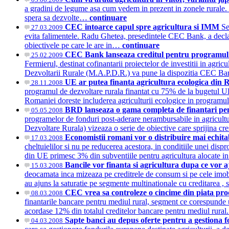
a gradini de legume asa cum vedem in prezent in zonele rurale. Int
spera sa dezvolte…
continuare
CEC intoarce capul spre agricultura si IMM
Se
27.03.2009
evita falimentele. Radu Ghetea, presedintele CEC Bank, a declara
obiectivele pe care le are in…
continuare
CEC Bank lanseaza creditul pentru programul Fe
25.02.2009
Fermierul, destinat cofinantarii proiectelor de investitii in agri
Dezvoltarii Rurale (M.A.P.D.R.) va pune la dispozitia CEC 
UE ar putea finanta agricultura ecologica din 
28.11.2008
programul de dezvoltare rurala finantat cu 75% de la bugetul U
Romaniei doreste includerea agriculturii ecologice in program
BRD lanseaza o gama completa de finantari pen
05.05.2008
programelor de fonduri post-aderare nerambursabile in agricul
Dezvoltare Rurala) vizeaza o serie de obiective care sprijina cr
Economistii romani vor o distribuire mai echit
17.03.2008
cheltuielilor si nu pe reducerea acestora, in conditiile unei disp
din UE primesc 3% din subventiile pentru agricultura alocate in
Bancile vor finanta si agricultura dupa ce vor 
15.03.2008
deocamata inca mizeaza pe creditrele de consum si pe cele imob
au ajuns la saturatie pe segmente multinationale cu creditarea ,
CEC vrea sa controleze o cincime din piata pr
08.03.2008
finantarile bancare pentru mediul rural, segment ce corespunde 
acordase 12% din totalul creditelor bancare pentru mediul rur
Sapte banci au depus oferte pentru a gestiona 
04.03.2008