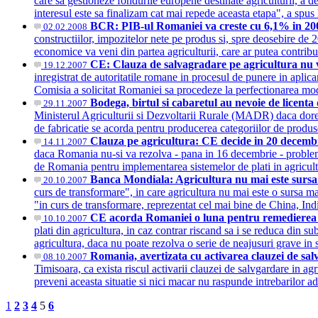
care sa gestioneze fondurile europene destinate agriculturii, a 
interesul este sa finalizam cat mai repede aceasta etapa", a sp
BCR: PIB-ul Romaniei va creste cu 6,1% in 2008,
02.02.2008
constructiilor, impozitelor nete pe produs si, spre deosebire de
economice va veni din partea agriculturii, care ar putea contri
CE: Clauza de salvagradare pe agricultura nu v
19.12.2007
inregistrat de autoritatile romane in procesul de punere in apli
Comisia a solicitat Romaniei sa procedeze la perfectionarea modu
Bodega, birtul si cabaretul au nevoie de licenta
29.11.2007
Ministerul Agriculturii si Dezvoltarii Rurale (MADR) daca dore
de fabricatie se acorda pentru producerea categoriilor de produse 
Clauza pe agricultura: CE decide in 20 decemb
14.11.2007
daca Romania nu-si va rezolva - pana in 16 decembrie - probleme
de Romania pentru implementarea sistemelor de plati in agricultu
Banca Mondiala: Agricultura nu mai este surs
20.10.2007
curs de transformare", in care agricultura nu mai este o sursa m
"in curs de transformare, reprezentat cel mai bine de China, In
CE acorda Romaniei o luna pentru remedierea 
10.10.2007
plati din agricultura, in caz contrar riscand sa i se reduca din
agricultura, daca nu poate rezolva o serie de neajusuri grave i
Romania, avertizata cu activarea clauzei de sa
08.10.2007
Timisoara, ca exista riscul activarii clauzei de salvgardare in a
preveni aceasta situatie si nici macar nu raspunde intrebarilor
1
2
3
4
5
6