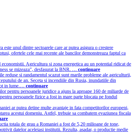
a este unul dintre sectoarele care ar putea asigura o crestere
Totusi, ofertele cele mai recente ale bancilor demonstreaza faptul ca
 economistii. Agricultura si zona energetica au un potential ridicat de
business se mizeaza", desfasurat la BNR. …
continuare
le reduse si randamentul scazut sunt marile probleme ale agriculturii,
nceputului de an. Seceta si incendiile din Rusia, inundatiile din
 tot in lume.…
continuare
lor pentru persoanele juridice a ajuns la aproape 160 de miliarde de
a pentru persoanele fizice a fost in mare parte blocata pe fondul
niei ar putea detine multe avantaje in fata competitorilor europeni,
nantarea acestui domeniu. Astfel, trebuie sa combatem evaziunea fiscala
uare
uctia totala de grau a Romaniei a fost de 5,20 milioane de tone,
otrivit datelor aceleiasi institutii. Rezulta, asadar, o productie medie