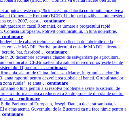
 Dezvoltarii Rurale (MADR). "Comisia va evalua fiecare oferta, iar
ar putea creste cu 6,1% in acest an, datorita contributiei pozitive a
 al Bancii Comerciale Romane (BCR). Un impact pozitiv asupra cresterii
 dupa ce, in 2007, acest…
continuare
salvgardare in cazul Romaniei, ca urmare a progresului rapid
rti, Comisia Europeana. Potrivit comunicatului, in luna noiembrie,
a…
continuare
 bodegi si de cabaret trebuie sa obtina licenta de fabricatie de la
proiect emis de MADR. Potrivit proiectului emis de MADR, "licentele
e, berarie, bar, fast-food…
continuare
 in 20 decembrie activarea clauzei de salvgardare pe agricultura,
un comunicat al CE.Bruxelles-ul a salutat miercuri progresele facute
a sistemului IT, pentru a…
continuare
Romania, alaturi de China, India sau Maroc, in grupul statelor "in
, arata raportul pentru dezvoltarea globala al bancii. Grupul statelor
in zona rurala", se arata…
continuare
maniei o luna pentru a-si rezolva problemele avute la sistemul de
tru a o informa ca risca reducerea a 25 de procente din platile pentru
 Europeana…
continuare
E din Parlamentul European, Joseph Daul, a declarat sambata, la
 El a atras atentia Guvernului de la Bucuresti ca nu face nimic pentru a
i…
continuare