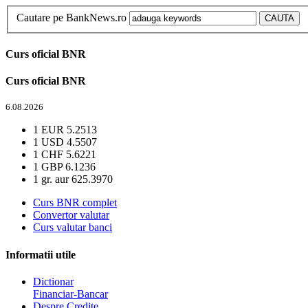
Cautare pe BankNews.ro
Curs oficial BNR
Curs oficial BNR
6.08.2026
1 EUR
5.2513
1 USD
4.5507
1 CHF
5.6221
1 GBP
6.1236
1 gr. aur
625.3970
Curs BNR complet
Convertor valutar
Curs valutar banci
Informatii utile
Dictionar
Financiar-Bancar
Despre Credite