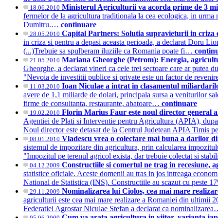
Ministerul Agriculturii va acorda prime de 3 mil
18.06.2010
fermelor de la agricultura traditionala la cea ecologica, in urma
Dumitru.…
continuare
Capital Partners: Solutia supravieturii in criza 
28.05.2010
in criza si pentru a depasi aceasta perioada, a declarat Doru Lion
(...)Trebuie sa spulberam iluziile ca Romania poate fi…
contin
Mariana Gheorghe (Petrom): Energia, agricultur
21.05.2010
Gheorghe, a declarat vineri ca cele trei sectoare care ar putea du
"Nevoia de investitii publice si private este un factor de reven
Ioan Niculae a intrat in clasamentul miliardari
11.03.2010
avere de 1,1 miliarde de dolari, principala sursa a veniturilor sal
firme de consultanta, restaurante, abatoare…
continuare
Florin Marius Faur este noul director general al
19.02.2010
Agentiei de Plati si Interventie pentru Agricultura (APIA), dupa
Noul director este detasat de la Centrul Judetean APIA Timis 
Vladescu vrea o colectare mai buna a darilor di
08.01.2010
sistemul de impozitare din agricultura, prin calcularea impozitulu
"Impozitul pe terenul agricol exista, dar trebuie colectat si stab
Constructiile si comertul ne trag in recesiune, 
04.12.2009
statistice oficiale. Aceste domenii au tras in jos intreaga economie
National de Statistica (INS). Constructiile au scazut cu peste
Nominalizarea lui Ciolos, cea mai mare realizare
29.11.2009
agriculturii este cea mai mare realizare a Romaniei din ultimii 20
Federatiei Agrostar Niculae Stefan a declarat ca nominalizare
Cum va arata agricultura in viitor, varianta ja
05.06.2009