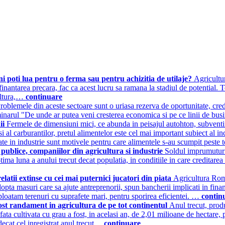
ani poti lua pentru o ferma sau pentru achizitia de utilaje?
Agricultur
finantarea precara, fac ca acest lucru sa ramana la stadiul de potential. 
cultura,…
continuare
roblemele din aceste sectoare sunt o uriasa rezerva de oportunitate, cred
seminarul "De unde ar putea veni cresterea economica si pe ce linii de 
ii
Fermele de dimensiuni mici, ce abunda in peisajul autohton, subventii
si al carburantilor, pretul alimentelor este cel mai important subiect al i
izate in industrie sunt motivele pentru care alimentele s-au scumpit peste
 publice, companiilor din agricultura si industrie
Soldul imprumuturi
-tima luna a anului trecut decat populatia, in conditiile in care creditare
latii extinse cu cei mai puternici jucatori din piata
Agricultura Roma
adopta masuri care sa ajute antreprenorii, spun bancherii implicati in fi
xploatam terenuri cu suprafete mari, pentru sporirea eficientei. …
contin
t randament in agricultura de pe tot continentul
Anul trecut, prod
fata cultivata cu grau a fost, in acelasi an, de 2,01 milioane de hectare, p
ecat cel inregistrat anul trecut…
continuare