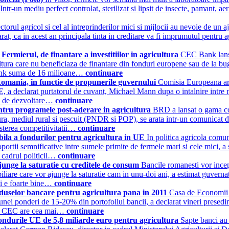
r-un mediu perfect controlat, sterilizat si lipsit de insecte, pamant, aer
ctorul agricol si cel al intreprinderilor mici si mijlocii au nevoie de un aj
t, ca in acest an principala tinta in creditare va fi imprumutul pentru a
rmierul, de finantare a investitiilor in agricultura
CEC Bank lanse
cultura care nu beneficiaza de finantare din fonduri europene sau de la bug
Bank suma de 16 milioane…
continuare
Romania, in functie de propunerile guvernului
Comisia Europeana ar f
E, a declarat purtatorul de cuvant, Michael Mann dupa o intalnire intre
ul de dezvoltare…
continuare
tru programele post-aderare in agricultura
BRD a lansat o gama com
tura, mediul rural si pescuit (PNDR si POP), se arata intr-un comunic
esterea competitivitatii…
continuare
abila a fondurilor pentru agricultura in UE
In politica agricola comu
roportii semnificative intre sumele primite de fermele mari si cele mici, 
 cadrul politicii…
continuare
ajunge la saturatie cu creditele de consum
Bancile romanesti vor incepe
iliare care vor ajunge la saturatie cam in unu-doi ani, a estimat guve
 si e foarte bine…
continuare
oduselor bancare pentru agricultura pana in 2011
Casa de Economii 
unei ponderi de 15-20% din portofoliul bancii, a declarat vineri presedi
al. CEC are cea mai…
continuare
fondurile UE de 5,8 miliarde euro pentru agricultura
Sapte banci au 