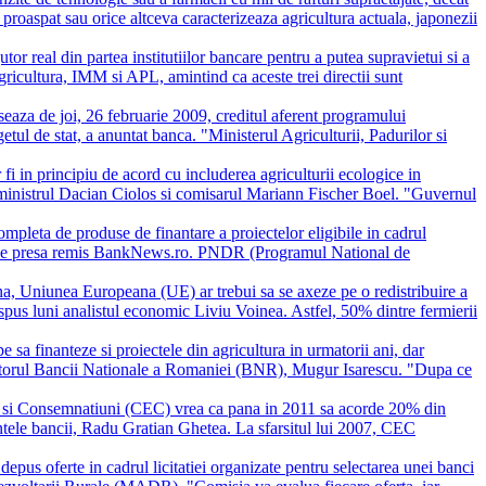
 proaspat sau orice altceva caracterizeaza agricultura actuala, japonezii
utor real din partea institutiilor bancare pentru a putea supravietui si a
gricultura, IMM si APL, amintind ca aceste trei directii sunt
aza de joi, 26 februarie 2009, creditul aferent programului
etul de stat, a anuntat banca. "Ministerul Agriculturii, Padurilor si
i in principiu de acord cu includerea agriculturii ecologice in
 ministrul Dacian Ciolos si comisarul Mariann Fischer Boel. "Guvernul
pleta de produse de finantare a proiectelor eligibile in cadrul
at de presa remis BankNews.ro. PNDR (Programul National de
na, Uniunea Europeana (UE) ar trebui sa se axeze pe o redistribuire a
a spus luni analistul economic Liviu Voinea. Astfel, 50% dintre fermierii
 sa finanteze si proiectele din agricultura in urmatorii ani, dar
rnatorul Bancii Nationale a Romaniei (BNR), Mugur Isarescu. "Dupa ce
si Consemnatiuni (CEC) vrea ca pana in 2011 sa acorde 20% din
ntele bancii, Radu Gratian Ghetea. La sfarsitul lui 2007, CEC
depus oferte in cadrul licitatiei organizate pentru selectarea unei banci