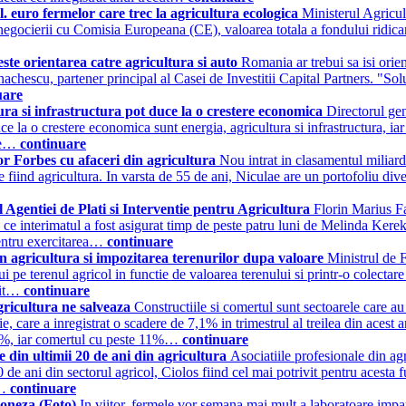
. euro fermelor care trec la agricultura ecologica
Ministerul Agricul
 negocierii cu Comisia Europeana (CE), valoarea totala a fondului ridican
este orientarea catre agricultura si auto
Romania ar trebui sa isi orien
achescu, partener principal al Casei de Investitii Capital Partners. "Solu
uare
a si infrastructura pot duce la o crestere economica
Directorul ge
ce la o crestere economica sunt energia, agricultura si infrastructura, iar
ire…
continuare
lor Forbes cu afaceri din agricultura
Nou intrat in clasamentul miliar
e fiind agricultura. In varsta de 55 de ani, Niculae are un portofoliu divers
 Agentiei de Plati si Interventie pentru Agricultura
Florin Marius Fa
 ce interimatul a fost asigurat timp de peste patru luni de Melinda Kerek
pentru exercitarea…
continuare
n agricultura si impozitarea terenurilor dupa valoare
Ministrul de 
i pe terenul agricol in functie de valoarea terenului si printr-o colectar
ilit…
continuare
agricultura ne salveaza
Constructiile si comertul sunt sectoarele care au
, care a inregistrat o scadere de 7,1% in trimestrul al treilea din acest an
 17%, iar comertul cu peste 11%…
continuare
 din ultimii 20 de ani din agricultura
Asociatiile profesionale din ag
 de ani din sectorul agricol, Ciolos fiind cel mai potrivit pentru acesta f
a…
continuare
poneza (Foto)
In viitor, fermele vor semana mai mult a laboratoare impan