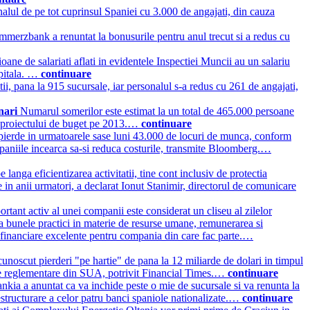
alul de pe tot cuprinsul Spaniei cu 3.000 de angajati, din cauza
mmerzbank a renuntat la bonusurile pentru anul trecut si a redus cu
ane de salariati aflati in evidentele Inspectiei Muncii au un salariu
apitala. …
continuare
i, pana la 915 sucursale, iar personalul s-a redus cu 261 de angajati,
onari
Numarul somerilor este estimat la un total de 465.000 persoane
vit proiectului de buget pe 2013.…
continuare
 pierde in urmatoarele sase luni 43.000 de locuri de munca, conform
ompaniile incearca sa-si reduca costurile, transmite Bloomberg.…
nga eficientizarea activitatii, tine cont inclusiv de protectia
re in anii urmatori, a declarat Ionut Stanimir, directorul de comunicare
ortant activ al unei companii este considerat un cliseu al zilelor
a bunele practici in materie de resurse umane, remunerarea si
 financiare excelente pentru compania din care fac parte.…
noscut pierderi "pe hartie" de pana la 12 miliarde de dolari in timpul
tati de reglementare din SUA, potrivit Financial Times.…
continuare
nkia a anuntat ca va inchide peste o mie de sucursale si va renunta la
structurare a celor patru banci spaniole nationalizate.…
continuare