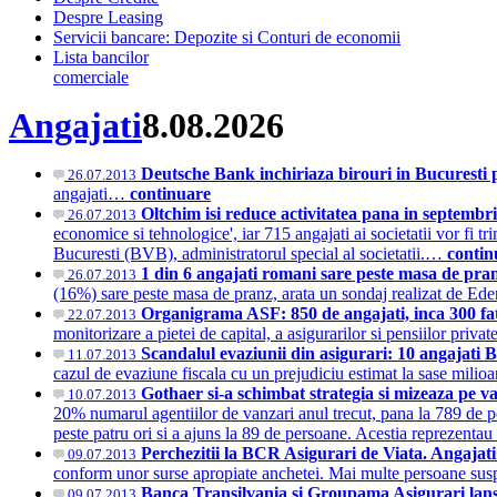
Despre Leasing
Servicii bancare: Depozite si Conturi de economii
Lista bancilor
comerciale
Angajati
8.08.2026
Deutsche Bank inchiriaza birouri in Bucuresti p
26.07.2013
angajati…
continuare
Oltchim isi reduce activitatea pana in septembri
26.07.2013
economice si tehnologice', iar 715 angajati ai societatii vor fi 
Bucuresti (BVB), administratorul special al societatii.…
contin
1 din 6 angajati romani sare peste masa de pr
26.07.2013
(16%) sare peste masa de pranz, arata un sondaj realizat de E
Organigrama ASF: 850 de angajati, inca 3
22.07.2013
monitorizare a pietei de capital, a asigurarilor si pensiilor priv
Scandalul evaziunii din asigurari: 10 angajati 
11.07.2013
cazul de evaziune fiscala cu un prejudiciu estimat la sase milio
Gothaer si-a schimbat strategia si mizeaza pe va
10.07.2013
20% numarul agentiilor de vanzari anul trecut, pana la 789 de pe
peste patru ori si a ajuns la 89 de persoane. Acestia reprezentau 
Perchezitii la BCR Asigurari de Viata. Angajati
09.07.2013
conform unor surse apropiate anchetei. Mai multe persoane suspe
Banca Transilvania si Groupama Asigurari lanse
09.07.2013