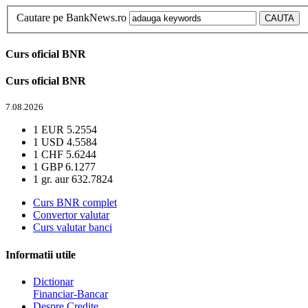
Cautare pe BankNews.ro
Curs oficial BNR
Curs oficial BNR
7.08.2026
1 EUR
5.2554
1 USD
4.5584
1 CHF
5.6244
1 GBP
6.1277
1 gr. aur
632.7824
Curs BNR complet
Convertor valutar
Curs valutar banci
Informatii utile
Dictionar
Financiar-Bancar
Despre Credite