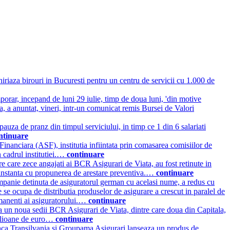
riaza birouri in Bucuresti pentru un centru de servicii cu 1.000 de
porar, incepand de luni 29 iulie, timp de doua luni, 'din motive
a, a anuntat, vineri, intr-un comunicat remis Bursei de Valori
auza de pranz din timpul serviciului, in timp ce 1 din 6 salariati
ntinuare
nanciara (ASF), institutia infiintata prin comasarea comisiilor de
n cadrul institutiei.…
continuare
 care zece angajati ai BCR Asigurari de Viata, au fost retinute in
n instanta cu propunerea de arestare preventiva.…
continuare
mpanie detinuta de asiguratorul german cu acelasi nume, a redus cu
se ocupa de distributia produselor de asigurare a crescut in paralel de
ermanenti ai asiguratorului.…
continuare
a un noua sedii BCR Asigurari de Viata, dintre care doua din Capitala,
 milioane de euro…
continuare
ca Transilvania si Groupama Asigurari lanseaza un produs de