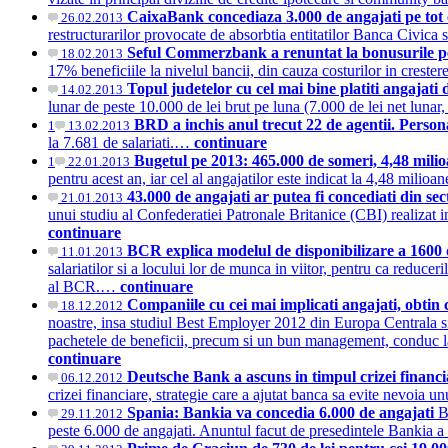
CaixaBank concediaza 3.000 de angajati pe tot
26.02.2013
restructurarilor provocate de absorbtia entitatilor Banca Civi
Seful Commerzbank a renuntat la bonusurile pe 
18.02.2013
17% beneficiile la nivelul bancii, din cauza costurilor in creste
Topul judetelor cu cel mai bine platiti angajat
14.02.2013
lunar de peste 10.000 de lei brut pe luna (7.000 de lei net lunar
BRD a inchis anul trecut 22 de agentii. Person
1
13.02.2013
la 7.681 de salariati.…
continuare
Bugetul pe 2013: 465.000 de someri, 4,48 milio
1
22.01.2013
pentru acest an, iar cel al angajatilor este indicat la 4,48 mili
43.000 de angajati ar putea fi concediati din se
21.01.2013
unui studiu al Confederatiei Patronale Britanice (CBI) realizat 
continuare
BCR explica modelul de disponibilizare a 1600
11.01.2013
salariatilor si a locului lor de munca in viitor, pentru ca reduce
al BCR.…
continuare
Companiile cu cei mai implicati angajati, obtin 
18.12.2012
noastre, insa studiul Best Employer 2012 din Europa Centrala si 
pachetele de beneficii, precum si un bun management, conduc la 
continuare
Deutsche Bank a ascuns in timpul crizei financia
06.12.2012
crizei financiare, strategie care a ajutat banca sa evite nevoia u
Spania: Bankia va concedia 6.000 de angajati
B
29.11.2012
peste 6.000 de angajati. Anuntul facut de presedintele Bankia a