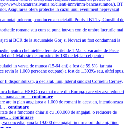
e (http://www.bancatransilvania.ro/clienti-imm/imm-bancassurance/). BT
tilor. Asigurarea ofera protectie in cazul unui eveniment neprevazut
a anuntat, miercuri, conducerea societatii. Potrivit B1 Tv, Consiliul de
toritatile romane stiu cum sa puna intr-un con de umbra lucrurile mai
ngajati ai BCR de la sucursalele Gorj si Novaci au fost condamnati la
die pentru cheltuielile aferente zilei de 1 Mai si vacantei de Paste
ei de 1 Mai este de aproximativ 180 de lei, iar cel pentru
ulatiei in varsta de munca (15-64 ani) a fost de 59,5%, iar rata
ce revin la 1.000 persoane ocupate) a fost de 1.303‰ sau, altfel spus,
 fi disponibilizati, a declarat, luni, liderul sindical Corneliu Cernev,
nca britanica HSBC, cea mai mare din Europa, care vizeaza reduceri
crizei pana acum.…
continuare
re are in plan angajarea a 1.000 de romani in acest an, intentioneaza
idl.…
continuare
itate de a functiona chiar si cu 100.000 de angajati, o reducere de
 Times.…
continuare
 concedia pana la 19.000 de angajati in urmatorii doi ani, fiind
inuare