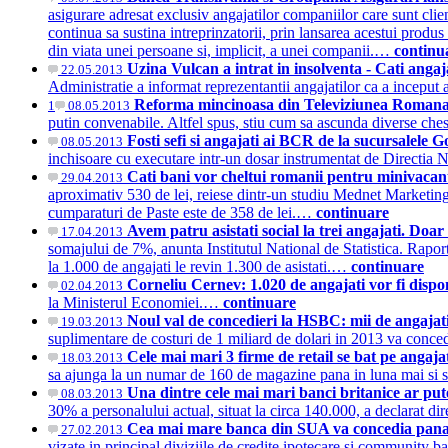
asigurare adresat exclusiv angajatilor companiilor care sunt cli
continua sa sustina intreprinzatorii, prin lansarea acestui produ
din viata unei persoane si, implicit, a unei companii.…
continu
Uzina Vulcan a intrat in insolventa - Cati angaja
22.05.2013
Administratie a informat reprezentantii angajatilor ca a incepu
Reforma mincinoasa din Televiziunea Romana: su
1
08.05.2013
putin convenabile. Altfel spus, stiu cum sa ascunda diverse ch
Fosti sefi si angajati ai BCR de la sucursalele 
08.05.2013
inchisoare cu executare intr-un dosar instrumentat de Directia N
Cati bani vor cheltui romanii pentru minivacan
29.04.2013
aproximativ 530 de lei, reiese dintr-un studiu Mednet Marketing
cumparaturi de Paste este de 358 de lei.…
continuare
Avem patru asistati social la trei angajati. Doa
17.04.2013
somajului de 7%, anunta Institutul National de Statistica. Rapo
la 1.000 de angajati le revin 1.300 de asistati.…
continuare
Corneliu Cernev: 1.020 de angajati vor fi dispon
02.04.2013
la Ministerul Economiei.…
continuare
Noul val de concedieri la HSBC: mii de angajat
19.03.2013
suplimentare de costuri de 1 miliard de dolari in 2013 va conce
Cele mai mari 3 firme de retail se bat pe ang
18.03.2013
sa ajunga la un numar de 160 de magazine pana in luna mai si sa
Una dintre cele mai mari banci britanice ar pu
08.03.2013
30% a personalului actual, situat la circa 140.000, a declarat di
Cea mai mare banca din SUA va concedia pana 
27.02.2013
vizate in principal diviziile de credite ipotecare si community 