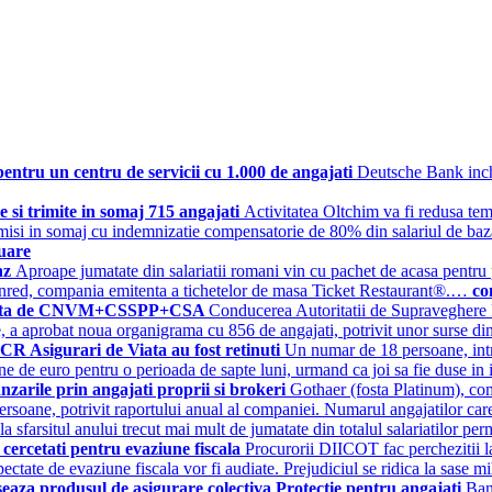
entru un centru de servicii cu 1.000 de angajati
Deutsche Bank inchi
e si trimite in somaj 715 angajati
Activitatea Oltchim va fi redusa tem
trimisi in somaj cu indemnizatie compensatorie de 80% din salariul de baz
uare
anz
Aproape jumatate din salariatii romani vin cu pachet de acasa pentru p
denred, compania emitenta a tichetelor de masa Ticket Restaurant®.…
co
00 fata de CNVM+CSSPP+CSA
Conducerea Autoritatii de Supraveghere Fi
ate, a aprobat noua organigrama cu 856 de angajati, potrivit unor surse di
BCR Asigurari de Viata au fost retinuti
Un numar de 18 persoane, intre
ane de euro pentru o perioada de sapte luni, urmand ca joi sa fie duse i
nzarile prin angajati proprii si brokeri
Gothaer (fosta Platinum), co
rsoane, potrivit raportului anual al companiei. Numarul angajatilor care 
la sfarsitul anului trecut mai mult de jumatate din totalul salariatilor p
 cercetati pentru evaziune fiscala
Procurorii DIICOT fac perchezitii l
ctate de evaziune fiscala vor fi audiate. Prejudiciul se ridica la sase
aza produsul de asigurare colectiva Protectie pentru angajati
Ban