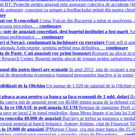
enti BT: Protectie pentru angajati prin asigurare colectiva de accident
s de asigurare, conceput ca urmare a feedbackului primit din partea clien
are
ti vor fi concediati
Uzina Vulcan din Bucuresti a intrat in insolventa, 
t aceasta procedura.…
continuare
te de angajati concediati, desi bugetul institutiei a fost marit
Au
estiuni problematice.…
continuare
Gorj si Novaci, condamnati la inchisoare cu executare
Fosti sefi si a
ationala Anticoruptie, sentinta nefiind insa definitiva.…
continuare
ta de Paste. Cati angajati vor primi bonusuri
Romanii au alocat in me
 Research Center. Bugetul mediu alocat de romani pentru sarbatorirea zil
r unul din patru tineri are ocupatie
In anul 2012, rata de ocupare a pop
rtul de dependenta economica (numarul persoanelor inactive si in somaj 
ibilizati de la Oltchim
Un numar de 1.020 de salariati de la Oltchim vor
i pleaca acasa pentru ca banca sa faca economii de 1 mld. dolari
Ba
dia cateva mii de angajati peste cei 40.000 trimisi acasa de la debutul 
ajati. In ce ORASE te poti angaja ACUM
Reteaua de magazine Profi, ca
 urce pe locul 2 in topul retailerilor, dupa Mega Image si in fata lui L
tea concedia 40.000 de angajati
Barclays ar trebui sa gaseasca o modal
rectorul general al bancii britanice, Antony Jenkins, citat de Financial
la 19.000 de angajati
JPMorgan Chase, cea mai mare banca din SUA, va
banking, potrivit unei prezentari a grupului, citata de Bloomberg.…
cont