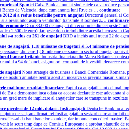
 cuprinsul Spaniei
CaixaBank a anuntat sindicatele ca va reduce person
ca si Banco de Valencia, dupa cum anunta luni Rtve.es.…
continuare
2012 si a redus beneficiile pentru angajati
Directorul general al Co
re si a presiunilor asupra veniturilor, transmite Bloomberg.…
continuare
i din economie
Doar 33.000 de angajati din economie din cei peste 5 milio
, adica 1.500 de euro), iar peste doua treimi dintre acestia lucreaza in C
alul s-a redus cu 261 de angajati
BRD a inchis anul trecut 22 de agenti
ane de angajati, 1,18 milioane de bugetari si 5,4 milioane de pensi
oane persoane, din care 1,18 milioane persoane in sectorul bugetar, potri
ctorul bancar britanic
Industria financiara din Marea Britanie ar putea
in randul a 94 de banci, asiguratori, companii de investitii, deoarece c
 de angajati
Noua strategie de business a Bancii Comerciale Romane, pe la
rile de posturi anuntate pentru acest an incearca sa previna masuri simila
cele mai bune rezultate financiare
Faptul ca angajatii sunt cel mai imp
de Est a demonstrat inca odata ca aceasta declaratie este adevarata si c
un grad mare de implicare al angajatilor care se transpune in rezultate
re pierderi de 12 mld. dolari - fosti angajati
Deutsche Bank nu a recu
nui ajutor de stat, au afirmat trei fosti angajati in sesizari catre autori
ruxelles-ul da bani bancilor spaniole, dar impune concedieri masive! Ba
 venit la scurt timp dupa ce Comisia Europeana a aprobat planurile de re