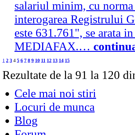
salariul minim, cu norma 
interogarea Registrului G
este 631.761", se arata i
MEDIAFAX.…
continu
1
2
3
4
5
6
7
8
9
10
11
12
13
14
15
Rezultate de la 91 la 120 d
Cele mai noi stiri
Locuri de munca
Blog
Forum