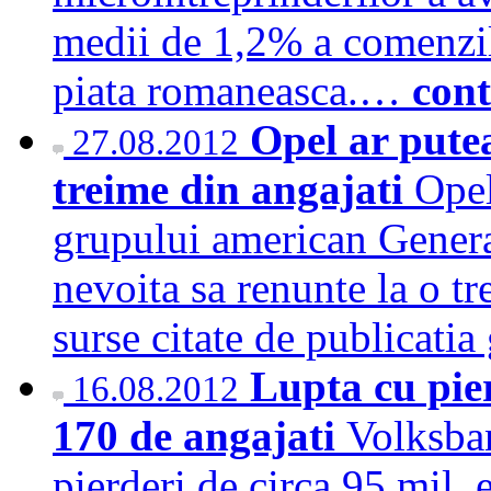
medii de 1,2% a comenzi
piata romaneasca.…
cont
Opel ar putea
27.08.2012
treime din angajati
Opel
grupului american Genera
nevoita sa renunte la o tr
surse citate de publicat
Lupta cu pie
16.08.2012
170 de angajati
Volksban
pierderi de circa 95 mil.