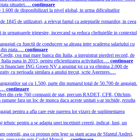
piata situatiei.…
continuare
.600 de disponibilizari la nivel global, in urma dificultatilor
e 1845 de utilizatori, a relevat faptul ca asteptarile romanilor, in ceea
 in urmatoarele trimestre, incercand sa reduca cheltuielile in contextul
gajati cu functii de conducere sa aleaga intre scaderea salariului cu
e din piata.…
continuare
Credit, cea mai mare banca din Italia, a inregistrat pierderi record, de
 Italia pana in 2015, pentru eficientizarea activitatilor.…
continuare
cii financiare ING Groep NV a anuntat joi ca va elimina 2.000 de
parativ cu perioada similara a anului trecut, scrie Agerpres.…
gajatilor sai cu 1.500, parte din numarul total de 50.700 de angajati.
BC.…
continuare
fert din cele 760 companii de stat, precum RADET, CFR, Oltchim,
 ramane fara un loc de munca daca aceste unitati s-ar inchide, rezulta
ajati pentru a afla care este parerea lor vizavi de suplimentarea
tehnic pentru a se adapta unei incetiniri cererii, indicat, luni, un
m osteniti, asa ca propun prin lege sa stam acasa de Sfantul Andrei,
pe an, prevazute prin Codul Muncii.…
continuare