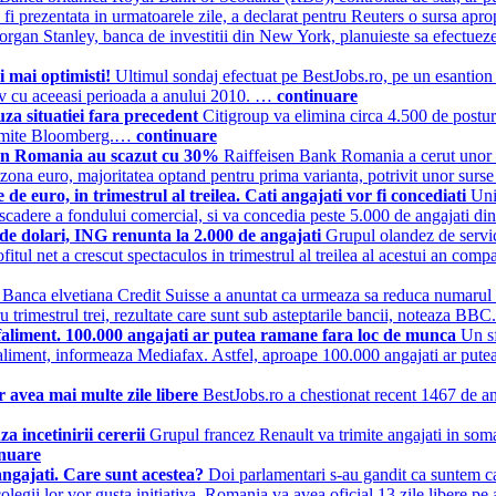
 fi prezentata in urmatoarele zile, a declarat pentru Reuters o sursa apro
rgan Stanley, banca de investitii din New York, planuieste sa efectueze 1
i mai optimisti!
Ultimul sondaj efectuat pe BestJobs.ro, pe un esantion d
tiv cu aceeasi perioada a anului 2010. …
continuare
uza situatiei fara precedent
Citigroup va elimina circa 4.500 de posturi
ransmite Bloomberg.…
continuare
isen Romania au scazut cu 30%
Raiffeisen Bank Romania a cerut unor an
 zona euro, majoritatea optand pentru prima varianta, potrivit unor surs
e euro, in trimestrul al treilea. Cati angajati vor fi concediati
Uni
n scadere a fondului comercial, si va concedia peste 5.000 de angajati din
e de dolari, ING renunta la 2.000 de angajati
Grupul olandez de servi
fitul net a crescut spectaculos in trimestrul al treilea al acestui an com
i
Banca elvetiana Credit Suisse a anuntat ca urmeaza sa reduca numarul an
ru trimestrul trei, rezultate care sunt sub asteptarile bancii, noteaza B
n faliment. 100.000 angajati ar putea ramane fara loc de munca
Un s
 faliment, informeaza Mediafax. Astfel, aproape 100.000 angajati ar putea
r avea mai multe zile libere
BestJobs.ro a chestionat recent 1467 de ang
a incetinirii cererii
Grupul francez Renault va trimite angajati in somaj 
inuare
angajati. Care sunt acestea?
Doi parlamentari s-au gandit ca suntem ca
olegii lor vor gusta initiativa, Romania va avea oficial 13 zile libere 