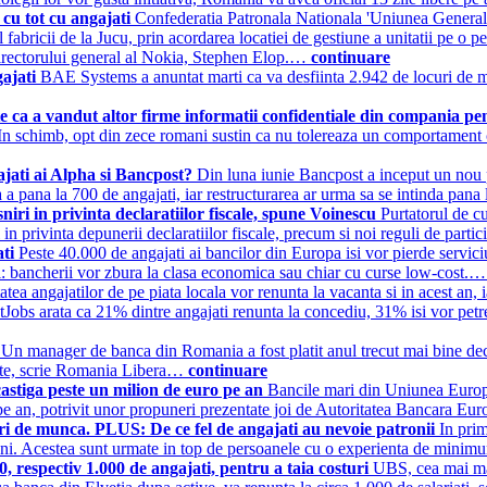
 cu tot cu angajati
Confederatia Patronala Nationala 'Uniunea General
abricii de la Jucu, prin acordarea locatiei de gestiune a unitatii pe o p
irectorului general al Nokia, Stephen Elop.…
continuare
gajati
BAE Systems a anuntat marti ca va desfiinta 2.942 de locuri de m
 ca a vandut altor firme informatii confidentiale din compania pe
. In schimb, opt din zece romani sustin ca nu tolereaza un comportament
ajati ai Alpha si Bancpost?
Din luna iunie Bancpost a inceput un nou p
 a pana la 700 de angajati, iar restructurarea ar urma sa se intinda pana 
iri in privinta declaratiilor fiscale, spune Voinescu
Purtatorul de c
 privinta depunerii declaratiilor fiscale, precum si noi reguli de particip
ati
Peste 40.000 de angajati ai bancilor din Europa isi vor pierde serviciul
ri: bancherii vor zbura la clasa economica sau chiar cu curse low-cost.
atea angajatilor de pe piata locala vor renunta la vacanta si in acest an,
BestJobs arata ca 21% dintre angajati renunta la concediu, 31% isi vor p
i
Un manager de banca din Romania a fost platit anul trecut mai bine de
deste, scrie Romania Libera…
continuare
castiga peste un milion de euro pe an
Bancile mari din Uniunea Europea
uro pe an, potrivit unor propuneri prezentate joi de Autoritatea Bancara
uri de munca. PLUS: De ce fel de angajati au nevoie patronii
In prim
omani. Acestea sunt urmate in top de persoanele cu o experienta de minimu
, respectiv 1.000 de angajati, pentru a taia costuri
UBS, cea mai mar