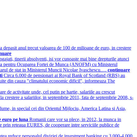
 a depasit anul trecut valoarea de 100 de milioane de euro, in crestere
inuare
angajati, tinerii absolventi, isi vor cunoaste mai bine drepturile atunci
onala pentru Ocuparea Fortei de Munca (ANOFM) cu Ministerul
retarul de stat in Ministerul Muncii Nicolae Ivaschescu.…
continuare
ti
Circa 6.000 de pensionari ai Royal Bank of Scotland (RBS) au
atuite din cauza "climatului economic dificil", informeaza The
re de activitate unde, cel putin pe hartie, salariile au crescut
a crestere a salariilor, in septembrie 2011, fata de septembrie 2008, s-
 lume, in special cei din Orientul Mijlociu, America Latina si Asia,
e euro pe luna
Romanii care vor sa plece, in 2012, la munca in
ibile prin reteaua EURES, de cooperare intre serviciile publice de
utea reduce personalul diviziei de investment banking cu 3.000-4.000