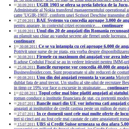
UGIR 1903 se ofera sa preia fabrica de la Jucu,
30.09.2011
Administratie al Nokia transferul managementului operational al f
catre 'UGIR-1903', conform unei Scrisori Deschise transmise d
BAE Systems va concedia aproape 3.000 de an
27.09.2011
pentru aparare, in contextul crizei economice.…
continuare
Unul din 20 de angajati din Romania recunoaste
16.09.2011
au planuit sau chiar au vandut secrete ale firmei unde lucreaza
continuare
Ce se va intampla cu cei aproape 6.000 de ang
1
30.08.2011
Potrivit unor surse de pe piata, era vorba despre disponibilizarea
Firmele cu maximum doi angajati vor avea inlesn
30.08.2011
fi aduse Codului Fiscal se au in vedere inlesniri pentru IMM-uri in
Bancile europene vor concedia 40.000 de angaj
25.08.2011
BusinessInsider.com. Sunt programate si alte reduceri de costu
Unu din doi angajati renunta la vacanta
Majorit
09.08.2011
dublat fata de anul trecut. Un studiu al site-ului de recrutare 
in timp ce 19% vor face o excursie in strainatate.…
continuare
Topul celor mai bine platiti angajati ai statulu
1
02.08.2011
roman conduce o institutie financiara de stat, cu pretentii mo
Bancile mari din UE vor informa cati angajati 
29.07.2011
angajati ai institutiilor de credit castiga peste un milion de e
In ce domenii sunt cele mai multe oferte de loc
27.07.2011
trei si cinci ani au fost cele mai cautate de catre angajatorii r
UBS si Credit Suisse urmeaza sa dea afara 5.000
15.07.2011