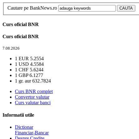
Cautare pe BankNews.ro
Curs oficial BNR
Curs oficial BNR
7.08.2026
1 EUR
5.2554
1 USD
4.5584
1 CHF
5.6244
1 GBP
6.1277
1 gr. aur
632.7824
Curs BNR complet
Convertor valutar
Curs valutar banci
Informatii utile
Dictionar
Financiar-Bancar
Despre Credite