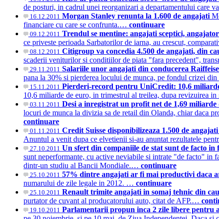
de posturi, in cadrul unei reorganizari a departamentului care va
Morgan Stanley renunta la 1.600 de angajati
Mo
16.12.2011
financiare cu care se confrunta.…
continuare
Trendul se mentine: angajati sceptici, angajator
09.12.2011
ce priveste perioada Sarbatorilor de iarna, au crescut, compara
Citigroup va concedia 4.500 de angajati, din ca
08.12.2011
scaderii veniturilor si conditiilor de piata "fara precedent", t
Salariile unor angajati din conducerea Raiffe
29.11.2011
pana la 30% si pierderea locului de munca, pe fondul crizei din
Pierderi-record pentru UniCredit: 10,6 miliarde d
15.11.2011
10,6 miliarde de euro, in trimestrul al treilea, dupa revizuirea i
Desi a inregistrat un profit net de 1,69 miliard
03.11.2011
locuri de munca la divizia sa de retail din Olanda, chiar daca pro
continuare
Credit Suisse disponibilizeaza 1.500 de angajat
01.11.2011
Anuntul a venit dupa ce elvetienii si-au anuntat rezultatele pent
Un sfert din companiile de stat sunt de facto i
27.10.2011
sunt neperformante, cu active neviabile si intrate "de facto" in
dintr-un studiu al Bancii Mondiale.…
continuare
57% dintre angajati ar fi mai productivi daca a
25.10.2011
numarului de zile legale in 2012. …
continuare
Renault trimite angajati in somaj tehnic din cauz
25.10.2011
purtator de cuvant al producatorului auto, citat de AFP.…
cont
Parlamentarii propun inca 2 zile libere pentru 
19.10.2011
pe 30 noiembrie, si pe 10 mai, de Ziua Independentei. Daca si c