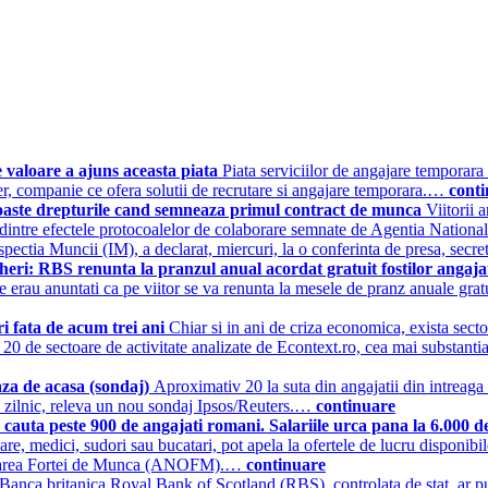
e valoare a ajuns aceasta piata
Piata serviciilor de angajare temporara
er, companie ce ofera solutii de recrutare si angajare temporara.…
cont
cunoaste drepturile cand semneaza primul contract de munca
Viitorii 
l dintre efectele protocoalelor de colaborare semnate de Agentia Nati
spectia Muncii (IM), a declarat, miercuri, la o conferinta de presa, sec
eri: RBS renunta la pranzul anual acordat gratuit fostilor angaja
care erau anuntati ca pe viitor se va renunta la mesele de pranz anuale gr
i fata de acum trei ani
Chiar si in ani de criza economica, exista sectoa
20 de sectoare de activitate analizate de Econtext.ro, cea mai substantial
aza de acasa (sondaj)
Aproximativ 20 la suta din angajatii din intreaga
ru zilnic, releva un nou sondaj Ipsos/Reuters.…
continuare
cauta peste 900 de angajati romani. Salariile urca pana la 6.000 d
oftware, medici, sudori sau bucatari, pot apela la ofertele de lucru dispon
cuparea Fortei de Munca (ANOFM).…
continuare
Banca britanica Royal Bank of Scotland (RBS), controlata de stat, ar p