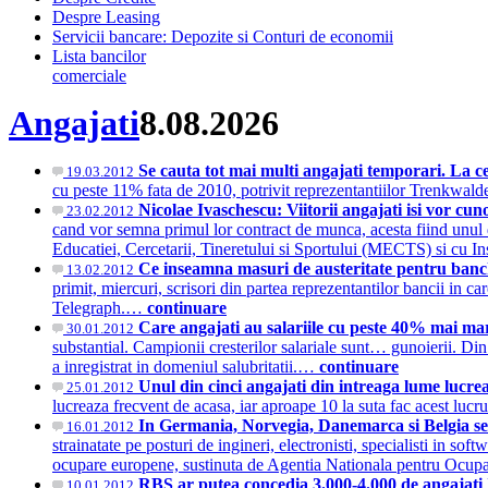
Despre Leasing
Servicii bancare: Depozite si Conturi de economii
Lista bancilor
comerciale
Angajati
8.08.2026
Se cauta tot mai multi angajati temporari. La c
19.03.2012
cu peste 11% fata de 2010, potrivit reprezentantiilor Trenkwald
Nicolae Ivaschescu: Viitorii angajati isi vor 
23.02.2012
cand vor semna primul lor contract de munca, acesta fiind unu
Educatiei, Cercetarii, Tineretului si Sportului (MECTS) si cu In
Ce inseamna masuri de austeritate pentru banch
13.02.2012
primit, miercuri, scrisori din partea reprezentantilor bancii in 
Telegraph.…
continuare
Care angajati au salariile cu peste 40% mai mar
30.01.2012
substantial. Campionii cresterilor salariale sunt… gunoierii. Din 
a inregistrat in domeniul salubritatii.…
continuare
Unul din cinci angajati din intreaga lume lucre
25.01.2012
lucreaza frecvent de acasa, iar aproape 10 la suta fac acest luc
In Germania, Norvegia, Danemarca si Belgia se 
16.01.2012
strainatate pe posturi de ingineri, electronisti, specialisti in s
ocupare europene, sustinuta de Agentia Nationala pentru O
RBS ar putea concedia 3.000-4.000 de angajati
10.01.2012