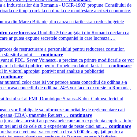
a a Industriasilor din Romania - UGIR-1903' propune Consiliului de
erioada de timp, corelata cu durata de manifestare a crizei economice,
unca din Marea Britanie, din cauza ca tarile si-au redus bugetele
ntru care lucreaza
Unul din 20 de angajati din Romania declara ca
 care ar putea expune secretele companiei in care lucreaza.…
roces de restructurare a personalului pentru reducerea costurilor.
la sfarsitul anului. …
continuare
uvant al PDL, Sever Voinescu, a precizat ca printre modificarile ce vor
are la licitatii publice pentru firmele cu datorii la stat.…
continuare
 in viitorul apropiat, potrivit unei analize a publicatiei
…
continuare
 iar numarul celor care isi vor petrece acasa concediul de odihna s-a
etrece acasa concediul de odihna, 24% vor face o excursie in Romania,
cat fostul sef al FMI, Dominique Strauss-Kahn. Culmea, fericitul
na vor fi obligate sa informeze autoritatile de reglementare cati
 Europeana (EBA), transmite Reuters.…
continuare
a jumatate a acestui an persoanele care au o experienta cuprinsa intre
m trei ani si de cele cu o experienta de peste cinci ani.…
continuare
e banca elvetiana, va concedia circa 5.000 de angajati pentru a