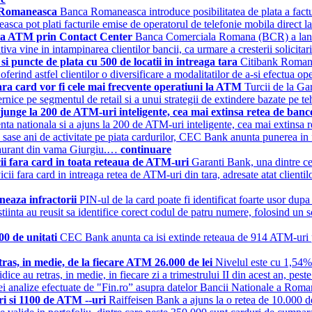
a Romaneasca
Banca Romaneasca introduce posibilitatea de plata a fact
ca pot plati facturile emise de operatorul de telefonie mobila direct 
ri la ATM prin Contact Center
Banca Comerciala Romana (BCR) a lansat, 
tiva vine in intampinarea clientilor bancii, ca urmare a cresterii solicita
 puncte de plata cu 500 de locatii in intreaga tara
Citibank Romania
erind astfel clientilor o diversificare a modalitatilor de a-si efectua o
fara card vor fi cele mai frecvente operatiuni la ATM
Turcii de la Ga
rnice pe segmentul de retail si a unui strategii de extindere bazate pe 
 ajunge la 200 de ATM-uri inteligente, cea mai extinsa retea de b
ezenta nationala si a ajuns la 200 de ATM-uri inteligente, cea mai exti
sase ani de activitate pe piata cardurilor, CEC Bank anunta punerea i
staurant din vama Giurgiu.…
continuare
ii fara card in toata reteaua de ATM-uri
Garanti Bank, una dintre ce
i fara card in intreaga retea de ATM-uri din tara, adresate atat clientilor
neaza infractorii
PIN-ul de la card poate fi identificat foarte usor dup
e stiinta au reusit sa identifice corect codul de patru numere, folosind 
00 de unitati
CEC Bank anunta ca isi extinde reteaua de 914 ATM-uri 
etras, in medie, de la fiecare ATM 26.000 de lei
Nivelul este cu 1,54%
ce au retras, in medie, in fiecare zi a trimestrului II din acest an, pest
nei analize efectuate de "Fin.ro” asupra datelor Bancii Nationale a Ro
ri si 1100 de ATM --uri
Raiffeisen Bank a ajuns la o retea de 10.000 