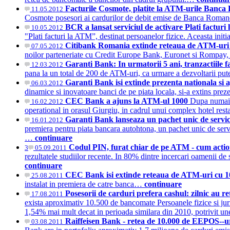
Facturile Cosmote, platite la ATM-urile Banc
11.05.2012
Cosmote posesori ai cardurilor de debit emise de Banca Romaneas
BCR a lansat serviciul de activare Plati factu
10.05.2012
"Plati facturi la ATM”, destinat persoanelor fizice. Aceasta initia
Citibank Romania extinde reteaua de ATM-uri si
07.05.2012
noilor parteneriate cu Credit Europe Bank, Euronet si Rompay, of
Garanti Bank: In urmatorii 5 ani, tranzactiile 
12.03.2012
pana la un total de 200 de ATM-uri, ca urmare a dezvoltarii pute
Garanti Bank isi extinde prezenta nationala si
06.03.2012
dinamice si inovatoare banci de pe piata locala, si-a extins pr
CEC Bank a ajuns la ATM-ul 1000
Dupa numai 
16.02.2012
operational in orasul Giurgiu, in cadrul unui complex hotel re
Garanti Bank lanseaza un pachet unic de servic
16.01.2012
premiera pentru piata bancara autohtona, un pachet unic de servici
…
continuare
Codul PIN, furat chiar de pe ATM - cum actio
3
05.09.2011
rezultatele studiilor recente. In 80% dintre incercari oamenii d
continuare
CEC Bank isi extinde reteaua de ATM-uri cu 1
25.08.2011
instalat in premiera de catre banca…
continuare
Posesorii de carduri prefera cashul: zilnic au r
17.08.2011
exista aproximativ 10.500 de bancomate Persoanele fizice si juridi
1,54% mai mult decat in perioada similara din 2010, potrivit u
Raiffeisen Bank - retea de 10.000 de EEPOS--u
03.08.2011