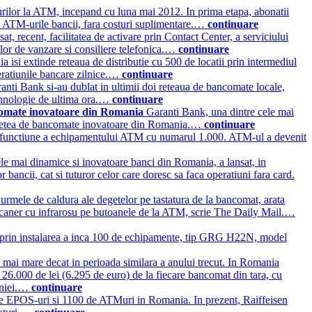
urilor la ATM, incepand cu luna mai 2012. In prima etapa, abonatii
la ATM-urile bancii, fara costuri suplimentare.…
continuare
recent, facilitatea de activare prin Contact Center, a serviciului
rilor de vanzare si consiliere telefonica.…
continuare
 isi extinde reteaua de distributie cu 500 de locatii prin intermediul
peratiunile bancare zilnice.…
continuare
ranti Bank si-au dublat in ultimii doi reteaua de bancomate locale,
tehnologie de ultima ora.…
continuare
ancomate inovatoare din Romania
Garanti Bank, una dintre cele mai
nsa retea de bancomate inovatoare din Romania.…
continuare
n functiune a echipamentului ATM cu numarul 1.000. ATM-ul a devenit
le mai dinamice si inovatoare banci din Romania, a lansat, in
 bancii, cat si tuturor celor care doresc sa faca operatiuni fara card.
a urmele de caldura ale degetelor pe tastatura de la bancomat, arata
un scaner cu infrarosu pe butoanele de la ATM, scrie The Daily Mail.…
prin instalarea a inca 100 de echipamente, tip GRG H22N, model
 mai mare decat in perioada similara a anului trecut. In Romania
e 26.000 de lei (6.295 de euro) de la fiecare bancomat din tara, cu
maniei.…
continuare
de EPOS-uri si 1100 de ATMuri in Romania. In prezent, Raiffeisen