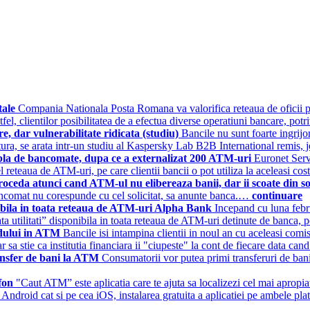
tale
Compania Nationala Posta Romana va valorifica reteaua de oficii pos
tfel, clientilor posibilitatea de a efectua diverse operatiuni bancare, p
e, dar vulnerabilitate ridicata (studiu)
Bancile nu sunt foarte ingrijo
 natura, se arata intr-un studiu al Kaspersky Lab B2B International re
dubla de bancomate, dupa ce a externalizat 200 ATM-uri
Euronet Serv
eteaua de ATM-uri, pe care clientii bancii o pot utiliza la aceleasi cos
roceda atunci cand ATM-ul nu elibereaza banii, dar ii scoate din s
e bancomat nu corespunde cu cel solicitat, sa anunte banca.…
continuare
ibila in toata reteaua de ATM-uri Alpha Bank
Incepand cu luna febru
ata utilitati” disponibila in toata reteaua de ATM-uri detinute de banc
ardului in ATM
Bancile isi intampina clientii in noul an cu aceleasi com
acar sa stie ca institutia financiara ii "ciupeste" la cont de fiecare dat
ansfer de bani la ATM
Consumatorii vor putea primi transferuri de ban
efon
"Caut ATM” este aplicatia care te ajuta sa localizezi cel mai apropiat 
a Android cat si pe cea iOS, instalarea gratuita a aplicatiei pe ambele pl