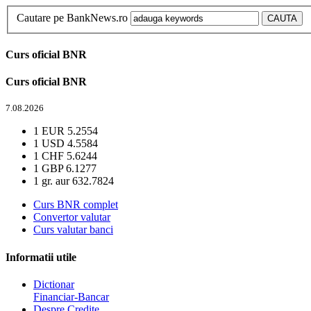
Cautare pe BankNews.ro
Curs oficial BNR
Curs oficial BNR
7.08.2026
1 EUR
5.2554
1 USD
4.5584
1 CHF
5.6244
1 GBP
6.1277
1 gr. aur
632.7824
Curs BNR complet
Convertor valutar
Curs valutar banci
Informatii utile
Dictionar
Financiar-Bancar
Despre Credite