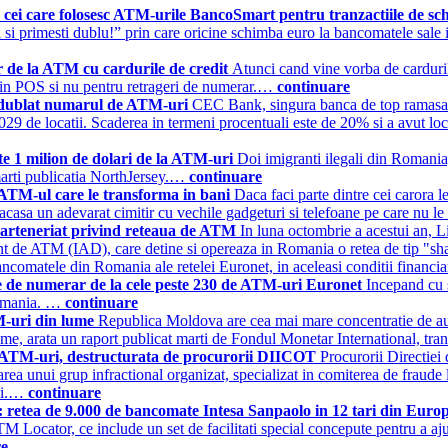
cei care folosesc ATM-urile BancoSmart pentru tranzactiile de s
si primesti dublu!” prin care oricine schimba euro la bancomatele sale i
r de la ATM cu cardurile de credit
Atunci cand vine vorba de carduril
 prin POS si nu pentru retrageri de numerar.…
continuare
-a dublat numarul de ATM-uri
CEC Bank, singura banca de top ramasa in 
a 1.029 de locatii. Scaderea in termeni procentuali este de 20% si a avu
te 1 milion de dolari de la ATM-uri
Doi imigranti ilegali din Romania,
arti publicatia NorthJersey.…
continuare
t ATM-ul care le transforma in bani
Daca faci parte dintre cei carora l
acasa un adevarat cimitir cu vechile gadgeturi si telefoane pe care nu le
parteneriat privind reteaua de ATM
In luna octombrie a acestui an, 
de ATM (IAD), care detine si opereaza in Romania o retea de tip "shar
bancomatele din Romania ale retelei Euronet, in aceleasi conditii financ
ite de numerar de la cele peste 230 de ATM-uri Euronet
Incepand cu 
Romania. …
continuare
M-uri din lume
Republica Moldova are cea mai mare concentratie de au
lume, arata un raport publicat marti de Fondul Monetar International, t
0 ATM-uri, destructurata de procurorii DIICOT
Procurorii Directiei
ea unui grup infractional organizat, specializat in comiterea de fraude l
lei.…
continuare
retea de 9.000 de bancomate Intesa Sanpaolo in 12 tari din Euro
Locator, ce include un set de facilitati special concepute pentru a ajut
re