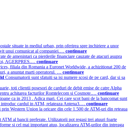
tale situate in mediul urban, prin oferirea spre inchiriere a unor
otrivit unui comunicat al companiei.…
continuare
rate de amenintari ca pierderile financiare cauzate de atacuri asupra
mis, joi, AGERPRES.…
continuare
ices, filiala din Romania a Euronet Worldwide, a achizitionat 200 de
turi, a anuntat marti operatorul. …
continuare
old
Consumatorii sunt sfatuiti sa isi numere scosi de pe card, dar si sa
arie, toti clientii posesori de carduri de debit emise de catre Alpha
a, pentru achitarea facturilor Romtelecom si Cosmote.…
continuare
isioane ca in 2013 . Adica mari. Cei care scot bani de la bancomat sunt
a cand introduc cardul in ATM, relateaza Antena3.…
continuare
i prin Western Union la oricare din cele 1.500 de ATM-uri din reteaua
ATM al bancii preferate. Utilizatorii pot regasi trei atuuri foarte
atforme si cel mai important atuu, localizarea ATM-urilor din intreaga