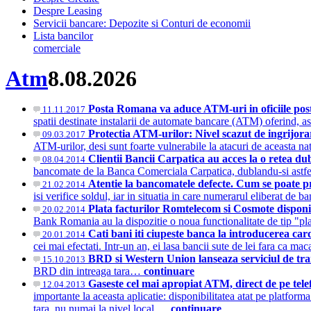
Despre Leasing
Servicii bancare: Depozite si Conturi de economii
Lista bancilor
comerciale
Atm
8.08.2026
Posta Romana va aduce ATM-uri in oficiile pos
11.11.2017
spatii destinate instalarii de automate bancare (ATM) oferind, as
Protectia ATM-urilor: Nivel scazut de ingrijorar
09.03.2017
ATM-urilor, desi sunt foarte vulnerabile la atacuri de aceasta
Clientii Bancii Carpatica au acces la o retea 
08.04.2014
bancomate de la Banca Comerciala Carpatica, dublandu-si astfel r
Atentie la bancomatele defecte. Cum se poate p
21.02.2014
isi verifice soldul, iar in situatia in care numerarul eliberat d
Plata facturilor Romtelecom si Cosmote dispon
20.02.2014
Bank Romania au la dispozitie o noua functionalitate de tip "pl
Cati bani iti ciupeste banca la introducerea c
20.01.2014
cei mai efectati. Intr-un an, ei lasa bancii sute de lei fara ca m
BRD si Western Union lanseaza serviciul de tr
15.10.2013
BRD din intreaga tara…
continuare
Gaseste cel mai apropiat ATM, direct de pe tel
12.04.2013
importante la aceasta aplicatie: disponibilitatea atat pe platform
tara, nu numai la nivel local.…
continuare