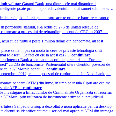
chimb valutar
Garanti Bank, una dintre cele mai dinamice si
nteligente poate primi inapoi echivalentul in lei al sumei schimbate.…
e de credit, bancherii spun despre aceste produse bancare ca sunt o
portofoliul statului, si-a redus cu 275 de unitati reteaua de
t loc ca urmare a procesului de rebranding inceput de CEC in 2007. …
 acuzati de furtul a peste 1 milion dolari din bancomate, au fost
e place sa fie in pas cu moda in ceea ce priveste tehnologia si iti
 mai folosesti. Ce faci cu ele in acest caz?…
continuare
Libra Internet Bank a semnat un acord de parteneriat cu Euronet
ed” cu 235 de bancomate. Parteneriatul ofera clientilor posesori de
iare ca la ATM-urile bancii.…
continuare
septembrie 2012, clientii posesori de carduri de debit Nextebank pot
tomate bancare (ATM) din lume, in timp ce insula Cipru are cea mai
ransmite AFP.…
continuare
 de Investigare a Infractiunilor de Criminalitate Organizata si Terorism
a ATM-uri, prin utilizarea de instrumente artizanale, prejudiciul
pa
Intesa Sanpaolo Group a dezvoltat o noua aplicatie pentru desktop
a clientii sa identifice cat mai usor cel mai apropiat ATM din intreaga