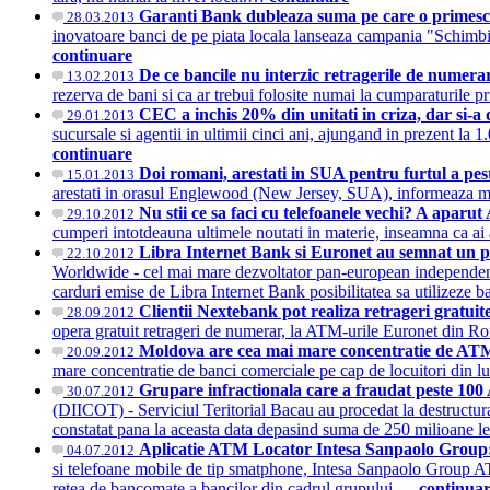
Garanti Bank dubleaza suma pe care o primesc 
28.03.2013
inovatoare banci de pe piata locala lanseaza campania "Schimbi 
continuare
De ce bancile nu interzic retragerile de numera
13.02.2013
rezerva de bani si ca ar trebui folosite numai la cumparaturile
CEC a inchis 20% din unitati in criza, dar si
29.01.2013
sucursale si agentii in ultimii cinci ani, ajungand in prezent l
continuare
Doi romani, arestati in SUA pentru furtul a pes
15.01.2013
arestati in orasul Englewood (New Jersey, SUA), informeaza m
Nu stii ce sa faci cu telefoanele vechi? A aparu
29.10.2012
cumperi intotdeauna ultimele noutati in materie, inseamna ca ai 
Libra Internet Bank si Euronet au semnat un 
22.10.2012
Worldwide - cel mai mare dezvoltator pan-european independent 
carduri emise de Libra Internet Bank posibilitatea sa utilizeze 
Clientii Nextebank pot realiza retrageri gratu
28.09.2012
opera gratuit retrageri de numerar, la ATM-urile Euronet din 
Moldova are cea mai mare concentratie de AT
20.09.2012
mare concentratie de banci comerciale pe cap de locuitori din 
Grupare infractionala care a fraudat peste 10
30.07.2012
(DIICOT) - Serviciul Teritorial Bacau au procedat la destructurar
constatat pana la aceasta data depasind suma de 250 milioane 
Aplicatie ATM Locator Intesa Sanpaolo Group: 
04.07.2012
si telefoane mobile de tip smatphone, Intesa Sanpaolo Group ATM 
retea de bancomate a bancilor din cadrul grupului.…
continua