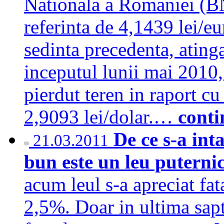
Nationala a Romaniei (BN
referinta de 4,1439 lei/e
sedinta precedenta, ating
inceputul lunii mai 2010,
pierdut teren in raport c
2,9093 lei/dolar.…
conti
De ce s-a int
21.03.2011
bun este un leu puterni
acum leul s-a apreciat f
2,5%. Doar in ultima sap