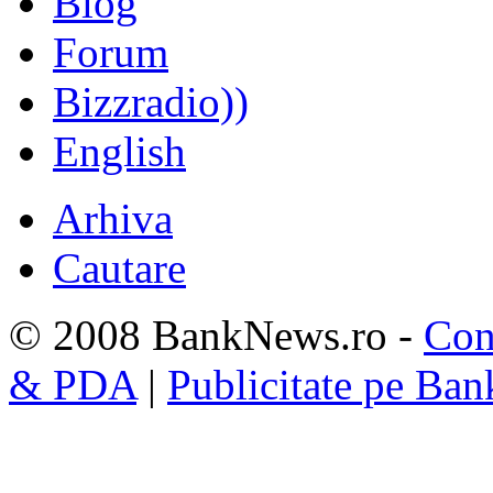
Blog
Forum
Bizzradio))
English
Arhiva
Cautare
© 2008 BankNews.ro -
Con
& PDA
|
Publicitate pe Ba