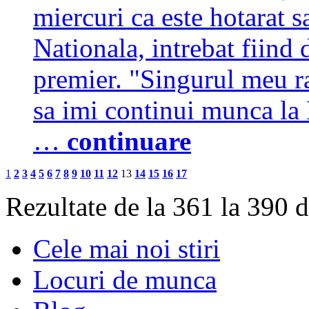
miercuri ca este hotarat 
Nationala, intrebat fiind 
premier. "Singurul meu ra
sa imi continui munca la
…
continuare
1
2
3
4
5
6
7
8
9
10
11
12
13
14
15
16
17
Rezultate de la 361 la 390 
Cele mai noi stiri
Locuri de munca