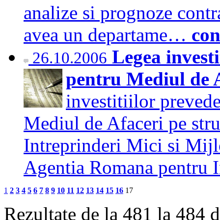
analize si prognoze contra
avea un departame…
con
Legea investi
26.10.2006
pentru Mediul de 
investitiilor prevede
Mediul de Afaceri pe stru
Intreprinderi Mici si Mi
Agentia Romana pentru I
1
2
3
4
5
6
7
8
9
10
11
12
13
14
15
16
17
Rezultate de la 481 la 484 