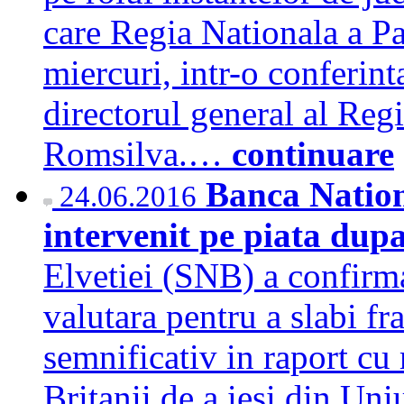
care Regia Nationala a Pad
miercuri, intr-o conferin
directorul general al Regi
Romsilva.…
continuare
Banca Nation
24.06.2016
intervenit pe piata dup
Elvetiei (SNB) a confirmat
valutara pentru a slabi fr
semnificativ in raport c
Britanii de a iesi din Un