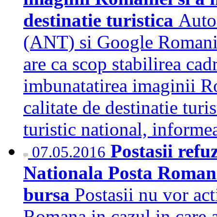
destinatie turistica
Auto
(ANT) si Google Romania 
are ca scop stabilirea cad
imbunatatirea imaginii Ro
calitate de destinatie tur
turistic national, inform
Postasii ref
07.05.2016
Nationala Posta Romana i
bursa
Postasii nu vor ac
Romana in cazul in care ac