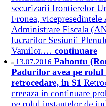
securizarii frontierelor 
Fronea, vicepresedintele 
Administrare Fiscala (AN
lucrarilor Sesiunii Plenu
Vamilor.…
continuare
Pahontu (Rom
13.07.2016
Padurilor avea pe rolul 
retrocedare, in S1
Retroc
creeaza in continuare pro
pe rolul instantelor de ju