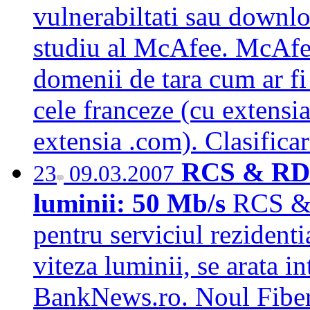
vulnerabiltati sau downlo
studiu al McAfee. McAfee 
domenii de tara cum ar fi 
cele franceze (cu extensia
extensia .com). Clasifica
RCS & RDS 
23
09.03.2007
luminii: 50 Mb/s
RCS & 
pentru serviciul rezidenti
viteza luminii, se arata 
BankNews.ro. Noul Fiber