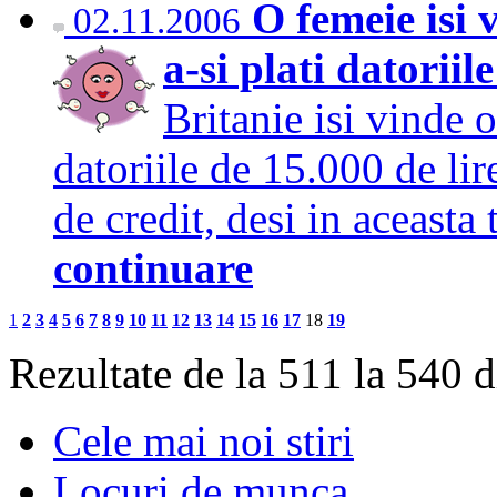
O femeie isi 
02.11.2006
a-si plati datoriil
Britanie isi vinde o
datoriile de 15.000 de lire
de credit, desi in aceasta 
continuare
1
2
3
4
5
6
7
8
9
10
11
12
13
14
15
16
17
18
19
Rezultate de la 511 la 540 
Cele mai noi stiri
Locuri de munca