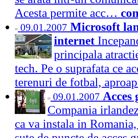
Acesta permite acc…
con
Microsoft lan
09.01.2007
internet
Incepand
principala atracti
tech. Pe o suprafata ce a
terenuri de fotbal, apr
Acces g
09.01.2007
Compania irlandeza
ca va instala in Romania, 
sute de puncte de acces gr