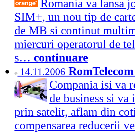
Romania va lansa jo
SIM+, un nou tip de cart
de MB si continut multim
miercuri operatorul de te
s…
continuare
RomTelecom p
14.11.2006
Compania isi va res
de business si va 
prin satelit, aflam din co
compensarea reducerii ven