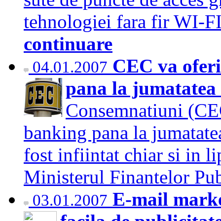
tehnologiei fara fir WI-F
continuare
CEC va oferi 
04.01.2007
pana la jumatatea
Consemnatiuni (CEC)
banking pana la jumatatea 
fost infiintat chiar si in l
Ministerul Finantelor Pu
E-mail market
03.01.2007