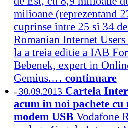
de Est, cu 8,9 milioane de
milioane (reprezentand 2
cuprinse intre 25 si 34 d
Romanian Internet Users u
la a treia editie a IAB 
Bebenek, expert in Onli
Gemius.…
continuare
Cartela Inte
30.09.2013
acum in noi pachete cu t
modem USB
Vodafone R