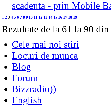
scadenta - prin Mobile 
1
2
3
4
5
6
7
8
9
10
11
12
13
14
15
16
17
18
19
Rezultate de la 61 la 90 din
Cele mai noi stiri
Locuri de munca
Blog
Forum
Bizzradio))
English