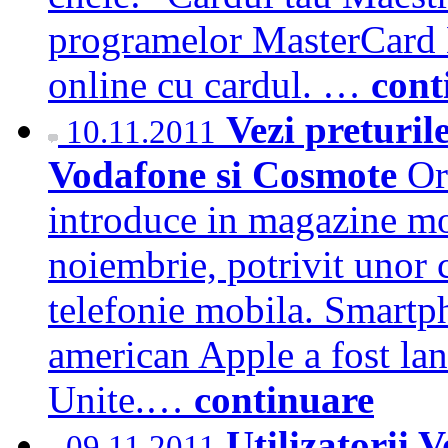
programelor MasterCard E
online cu cardul. …
cont
Vezi preturil
10.11.2011
Vodafone si Cosmote
Or
introduce in magazine m
noiembrie, potrivit unor 
telefonie mobila. Smartp
american Apple a fost lan
Unite.…
continuare
Utilizatorii
09.11.2011