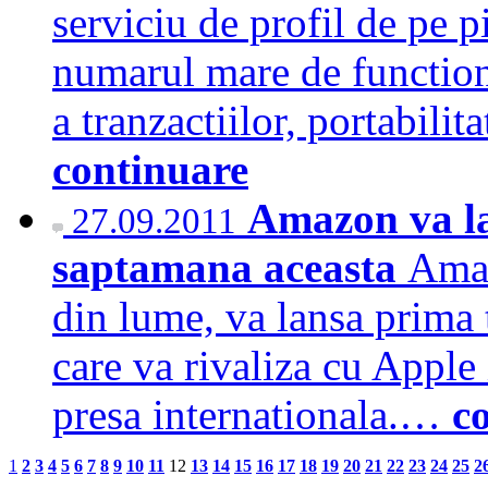
serviciu de profil de pe p
numarul mare de functiona
a tranzactiilor, portabilit
continuare
Amazon va la
27.09.2011
saptamana aceasta
Amaz
din lume, va lansa prima 
care va rivaliza cu Apple
presa internationala.…
c
1
2
3
4
5
6
7
8
9
10
11
12
13
14
15
16
17
18
19
20
21
22
23
24
25
2