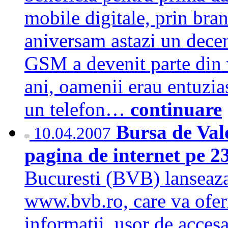
mobile digitale, prin br
aniversam astazi un dece
GSM a devenit parte din 
ani, oamenii erau entuzia
un telefon…
continuare
Bursa de Valo
10.04.2007
pagina de internet pe 2
Bucuresti (BVB) lanseaza 
www.bvb.ro, care va oferi
informatii, usor de accesa