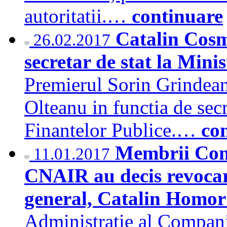
autoritatii.…
continuare
Catalin Cosm
26.02.2017
secretar de stat la Mini
Premierul Sorin Grindean
Olteanu in functia de secr
Finantelor Publice.…
co
Membrii Cons
11.01.2017
CNAIR au decis revocare
general, Catalin Homo
Administratie al Compani