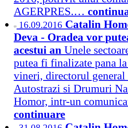
AGERPRES.…
continu
Catalin Homo
16.09.2016
Deva - Oradea vor putea 
acestui an
Unele sectoar
putea fi finalizate pana la
vineri, directorul genera
Autostrazi si Drumuri Na
Homor, intr-un comuni
continuare
Catalin Homo
31.08.2016