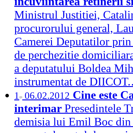
incuviintarea retinerii 
Ministrul Justitiei, Catal
procurorului general, La
Camerei Deputatilor prin 
de perchezitie domiciliara
a deputatului Boldea Miha
instrumentat de DIICO
Cine este C
1
06.02.2012
interimar
Presedintele Tr
demisia lui Emil Boc din 