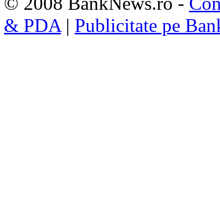
© 2008 BankNews.ro -
Con
& PDA
|
Publicitate pe Ba