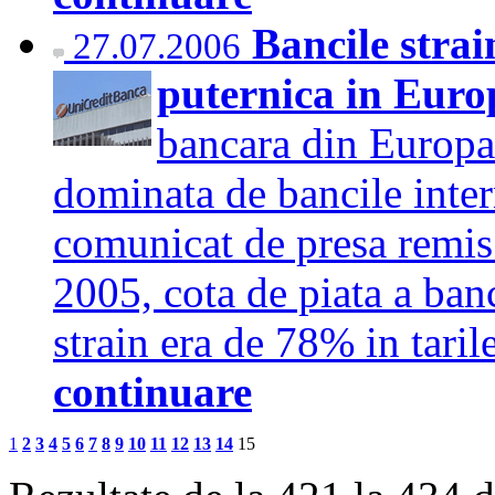
Bancile stra
27.07.2006
puternica in Euro
bancara din Europa 
dominata de bancile intern
comunicat de presa remis
2005, cota de piata a banc
strain era de 78% in tari
continuare
1
2
3
4
5
6
7
8
9
10
11
12
13
14
15